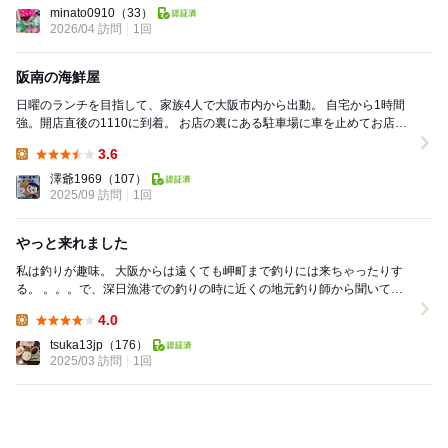
Lunch:
minato0910
（33）
2026/04 訪問
1回
阪南の海鮮屋
日曜のランチを目指して、家族4人で大阪市内から出動。 自宅から1時間
強。開店直後の1110に到着。 お店の裏にある駐車場に車を止めてお店
へ。 お店は既に8割方埋まっており、奥...
3.6
Lunch:
澤爺1969
（107）
2025/09 訪問
1回
やっと来れました
私は釣りが趣味。 大阪からは遠くても岬町まで釣りには来ちゃったりす
る。 。。。で、深日漁港での釣りの時に近くの地元釣り師から聞いてい
た「魚てつ」さん。 なんとしてでも釣り...
4.0
Lunch:
tsuka13jp
（176）
2025/03 訪問
1回