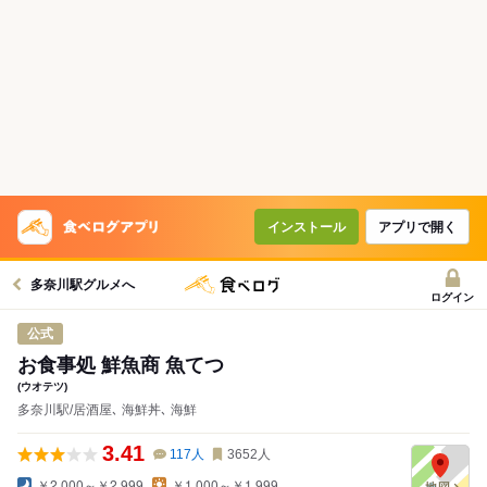
コースで使えるクーポン
戻る
クーポンを利用せず予約する
インストール
アプリで開く
多奈川駅グルメへ
ログイン
公式
お食事処 鮮魚商 魚てつ
(ウオテツ)
多奈川駅/居酒屋､ 海鮮丼､ 海鮮
3.41
117
人
3652
人
￥2,000～￥2,999
￥1,000～￥1,999