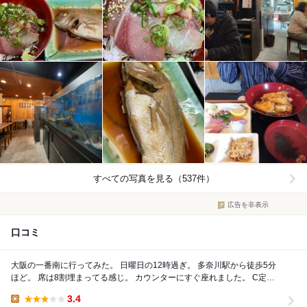
すべての写真を見る（537件）
広告を非表示
口コミ
大阪の一番南に行ってみた。 日曜日の12時過ぎ。 多奈川駅から徒歩5分
ほど。 席は8割埋まってる感じ。 カウンターにすぐ座れました。 C定
食。 刺身と天ぷらの定...
3.4