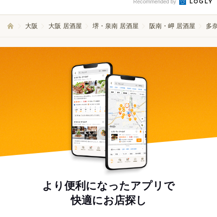
Recommended by
大阪
大阪 居酒屋
堺・泉南 居酒屋
阪南・岬 居酒屋
多
より便利になったアプリで
快適にお店探し