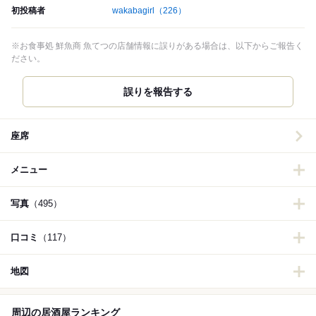
初投稿者
wakabagirl
（226）
※お食事処 鮮魚商 魚てつの店舗情報に誤りがある場合は、以下からご報告く
ださい。
誤りを報告する
座席
メニュー
写真
（495）
口コミ
（117）
地図
周辺の居酒屋ランキング