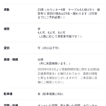
席数
23席（カウンター4席 テーブル4人掛け3つ 個
室有り 貸切の場合は15名～賜わります（2日前
までにご予約必要））
個室
有
4人可、6人可、8人可
（人数に応じて席変更可能です！）
貸切
可（20人以下可）
禁煙・喫煙
分煙
（外に灰皿御座います。）
2020年4月1日より受動喫煙対策に関する法律(改
正健康増進法）が施行されており、最新の情報
と異なる場合がございますので、ご来店前に店
舗にご確認ください。
駐車場
有（駐車場裏に8台）
空間・設備
オシャレな空間、落ち着いた空間、カウンター