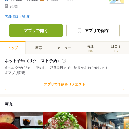
火曜日
店舗情報（詳細）
アプリで開く
アプリで保存
写真
口コミ
トップ
座席
メニュー
495
117
ネット予約（リクエスト予約）
食べログが代わりに予約し、翌営業日までに結果をお知らせします
※アプリ限定
アプリで予約をリクエスト
写真