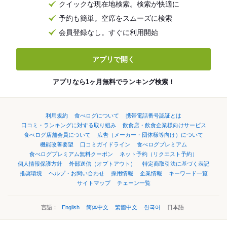
クイックな現在地検索。検索が快適に
予約も簡単。空席をスムーズに検索
会員登録なし。すぐに利用開始
アプリで開く
アプリなら1ヶ月無料でランキング検索！
利用規約
食べログについて
携帯電話番号認証とは
口コミ・ランキングに対する取り組み
飲食店・飲食企業様向けサービス
食べログ店舗会員について
広告（メーカー・団体様等向け）について
機能改善要望
口コミガイドライン
食べログプレミアム
食べログプレミアム無料クーポン
ネット予約（リクエスト予約）
個人情報保護方針
外部送信（オプトアウト）
特定商取引法に基づく表記
推奨環境
ヘルプ・お問い合わせ
採用情報
企業情報
キーワード一覧
サイトマップ
チェーン一覧
言語：
English
简体中文
繁體中文
한국어
日本語