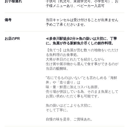
お子様連れ
子供可（乳児可、未就学児可、小学生可）、お
子様メニューあり、ベビーカー入店可
備考
当日キャンセルは受け付けることが出来ません
予めご了承くださいませ。
お店のPR
≪多奈川駅徒歩2分≫魚の扱いは大切に、丁寧
に。魚屋が作る新鮮魚介尽くしの創作料理。
【魚てつ】は魚屋が営む数々の地物をいただけ
る魚料理のお食事処。
大将が本日のとれたてを紹介しながら
生け簀や展示物から選んで食す事ができるのが
当店の醍醐味。
”右にでるものはいない”とも言わしめる「海鮮
丼」や「造り盛り」は
味・量・鮮度に加えコスパも抜群。
売り場が併設している為、そのまま魚屋として
お買い求めいただく事も可能です。
魚の扱いはどこよりも大切に、
そして丁寧に。
自慢の味を是非、ご賞味あれ。