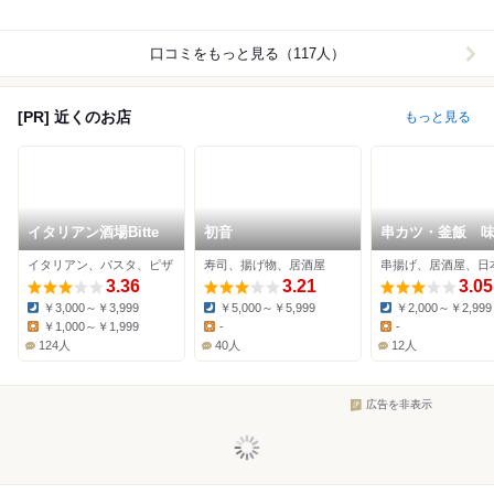
口コミをもっと見る（117人）
[PR] 近くのお店
もっと見る
イタリアン酒場Bitte
初音
串カツ・釜飯 
イタリアン、パスタ、ピザ
寿司、揚げ物、居酒屋
串揚げ、居酒屋、日
3.36
3.21
3.05
￥3,000～￥3,999
￥5,000～￥5,999
￥2,000～￥2,999
Dinner:
Dinner:
Dinner:
￥1,000～￥1,999
-
-
Lunch:
Lunch:
Lunch:
124人
40人
12人
広告を非表示