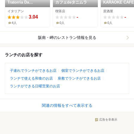
Tratorria Da
カフェdeタニムラ
KARAOKE CAFE
Pinocchio
レルヤ
イタリアン
喫茶店
居酒屋
3.04
-
-
4人
0人
0人
阪南・岬
のレストラン情報を見る
ランチのお店を探す
子連れでランチができるお店
個室でランチができるお店
ランチで使える和食のお店
座敷でランチができるお店
ランチができる日曜営業のお店
関連の情報をすべて表示する
広告を非表示