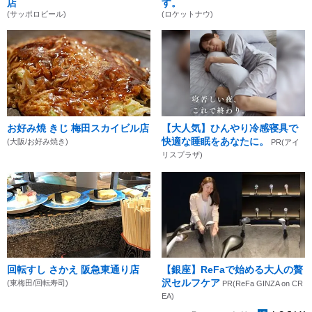
店
す。
(サッポロビール)
(ロケットナウ)
お好み焼 きじ 梅田スカイビル店
【大人気】ひんやり冷感寝具で
快適な睡眠をあなたに。
(大阪/お好み焼き)
PR(アイ
リスプラザ)
回転すし さかえ 阪急東通り店
【銀座】ReFaで始める大人の贅
沢セルフケア
(東梅田/回転寿司)
PR(ReFa GINZA on CR
EA)