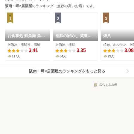
阪南・岬
×
居酒屋
のランキング（点数の高いお店）です。
1
2
3
お食事処 鮮魚商 魚て
漁師の家めし 英進丸
煙八
つ
名倉
居酒屋、海鮮丼、海鮮
居酒屋、海鮮
焼肉、ホルモン、居
3.41
3.35
3.08
117人
64人
13人
阪南・岬×居酒屋
のランキングをもっと見る
広告を非表示