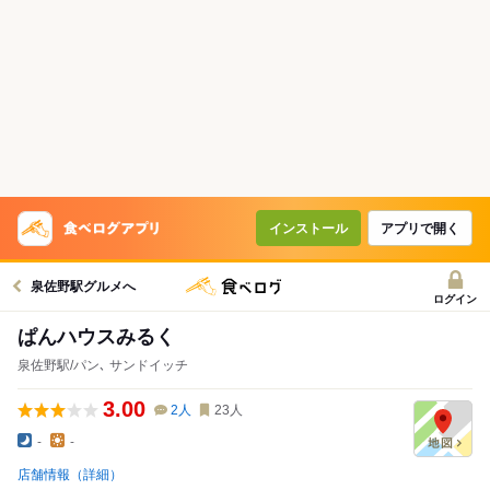
インストール
アプリで開く
泉佐野駅グルメへ
ログイン
ぱんハウスみるく
泉佐野駅/パン､ サンドイッチ
3.00
2
人
23
人
-
-
店舗情報（詳細）