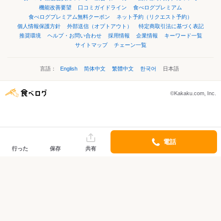
機能改善要望
口コミガイドライン
食べログプレミアム
食べログプレミアム無料クーポン
ネット予約（リクエスト予約）
個人情報保護方針
外部送信（オプトアウト）
特定商取引法に基づく表記
推奨環境
ヘルプ・お問い合わせ
採用情報
企業情報
キーワード一覧
サイトマップ
チェーン一覧
言語：
English
简体中文
繁體中文
한국어
日本語
©Kakaku.com, Inc.
電話
行った
保存
共有