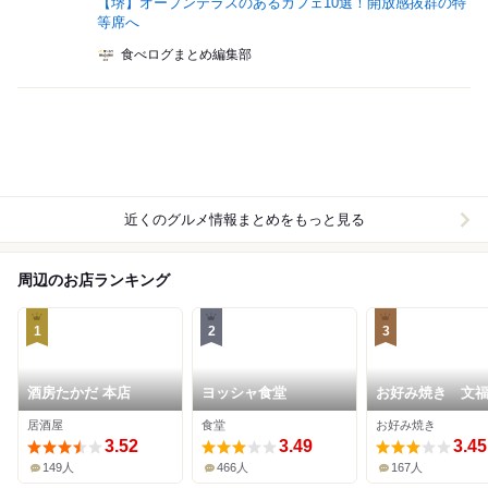
【堺】オープンテラスのあるカフェ10選！開放感抜群の特
等席へ
食べログまとめ編集部
近くのグルメ情報まとめをもっと見る
周辺のお店ランキング
1
2
3
酒房たかだ 本店
ヨッシャ食堂
お好み焼き 文
居酒屋
食堂
お好み焼き
3.52
3.49
3.45
149人
466人
167人