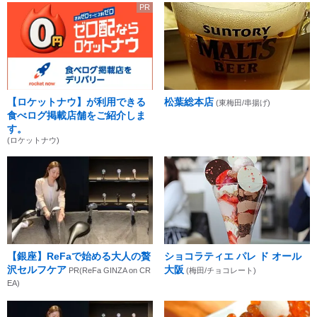
PR
【ロケットナウ】が利用できる
松葉総本店
(東梅田/串揚げ)
食べログ掲載店舗をご紹介しま
す。
(ロケットナウ)
【銀座】ReFaで始める大人の贅
ショコラティエ パレ ド オール
沢セルフケア
大阪
PR(ReFa GINZA on CR
(梅田/チョコレート)
EA)