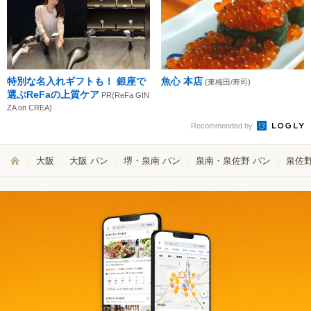
特別な名入れギフトも！ 銀座で
魚心 本店
(東梅田/寿司)
選ぶReFaの上質ケア
PR(ReFa GIN
ZA on CREA)
Recommended by
大阪
大阪 パン
堺・泉南 パン
泉南・泉佐野 パン
泉佐野