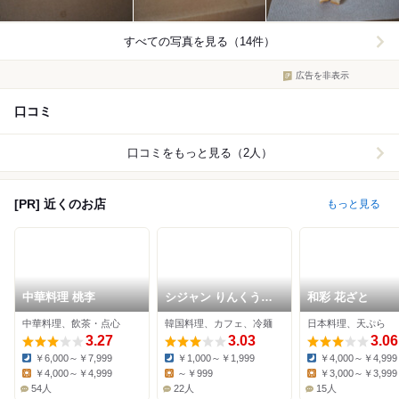
すべての写真を見る（14件）
広告を非表示
口コミ
口コミをもっと見る（2人）
[PR] 近くのお店
もっと見る
中華料理 桃李
シジャン りんくう泉
和彩 花ざと
南イオンモール店
中華料理、飲茶・点心
韓国料理、カフェ、冷麺
日本料理、天ぷら
3.27
3.03
3.06
￥6,000～￥7,999
￥1,000～￥1,999
￥4,000～￥4,999
Dinner:
Dinner:
Dinner:
￥4,000～￥4,999
～￥999
￥3,000～￥3,999
Lunch:
Lunch:
Lunch:
54人
22人
15人