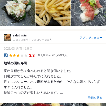
salad nuts
アプリでフォロー
口コミ 348件
フォロワー 157人
2026/03 訪問
1回目
3.3
￥1,000～￥1,999/1人
Dinner
地域の回転寿司
変わり種が色々食べられると聞き伺いました。
日曜夕方でしたが待たずに入れました。
近くにスシロー、ハマ寿司があるためか、そんなに混んでおらず
すぐに入れました。
結論こっちの方が楽しいと思います。...
詳細を見る