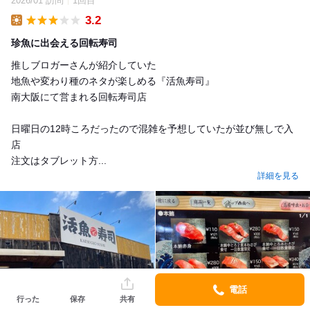
2026/01 訪問
1回目
3.2
Lunch
珍魚に出会える回転寿司
推しブロガーさんが紹介していた
地魚や変わり種のネタが楽しめる『活魚寿司』
南大阪にて営まれる回転寿司店
日曜日の12時ころだったので混雑を予想していたが並び無しで入
店
注文はタブレット方...
詳細を見る
電話
行った
保存
共有