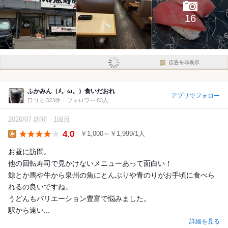
16
広告を非表示
ふかみん（ﾒ。ω。）食いだおれ
アプリでフォロー
口コミ 323件
フォロワー 83人
2026/07 訪問
1回目
4.0
￥1,000～￥1,999/1人
Lunch
お昼に訪問。
他の回転寿司で見かけないメニューあって面白い！
鯨とか馬や牛から泉州の魚にとんぶりや青のりがお手頃に食べら
れるの良いですね。
うどんもバリエーション豊富で悩みました。
駅から遠い...
詳細を見る