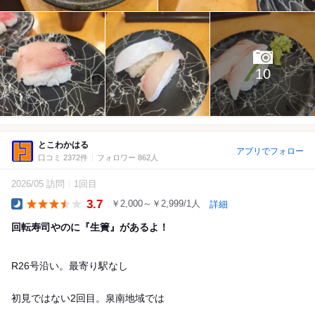
10
とこわかはる
アプリでフォロー
口コミ 2372件
フォロワー 862人
2026/05 訪問
1回目
3.7
￥2,000～￥2,999/1人
詳細
Dinner
回転寿司やのに『生簀』があるよ！
R26号沿い。最寄り駅なし
初見ではない2回目。泉南地域では