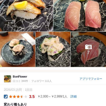
7
BonFlower
アプリでフォロー
口コミ 344件
フォロワー 111人
2026/03 訪問
1回目
3.5
￥2,000～￥2,999/1人
詳細
Dinner
変わり種もあり