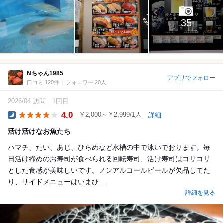
35
Nちゃん1985
アプリでフォロー
口コミ 120件
フォロワー 20人
2026/04 訪問
1回目
4.0
￥2,000～￥2,999/1人
詳細
Dinner
活け活けなお魚たち
ハマチ、たい、あじ、ひらめなど水槽の中で泳いでおります。毎
日活け締めのお寿司が食べられる回転寿司、活け寿司はコリコリ
とした食感が美味しいです。ノンアルコールビールが欠品してた
り、サイドメニューはいまひ...
詳細を見る