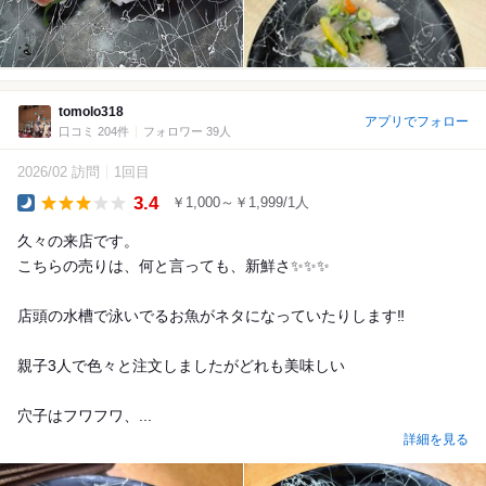
tomolo318
アプリでフォロー
口コミ 204件
フォロワー 39人
2026/02 訪問
1回目
3.4
￥1,000～￥1,999/1人
Dinner
久々の来店です。
こちらの売りは、何と言っても、新鮮さ✨✨✨
店頭の水槽で泳いでるお魚がネタになっていたりします‼️
親子3人で色々と注文しましたがどれも美味しい
穴子はフワフワ、...
詳細を見る