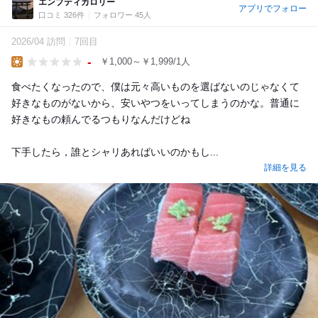
エンプティカロリー
アプリでフォロー
口コミ 326件
フォロワー 45人
2026/04 訪問
7回目
-
￥1,000～￥1,999/1人
Lunch
食べたくなったので、僕は元々高いものを選ばないのじゃなくて
好きなものがないから、安いやつをいってしまうのかな。普通に
好きなもの頼んでるつもりなんだけどね
下手したら，誰とシャリあればいいのかもし...
詳細を見る