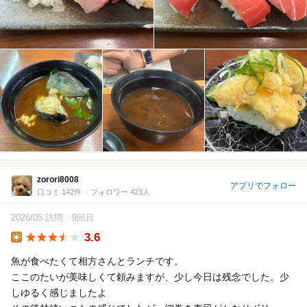
zorori8008
アプリでフォロー
口コミ 142件
フォロワー 423人
2026/05 訪問
9回目
3.6
Lunch
魚が食べたくて相方さんとランチです。
ここのたいが美味しくて頼みますが、少し今日は残念でした。少
しゆるく感じましたよ