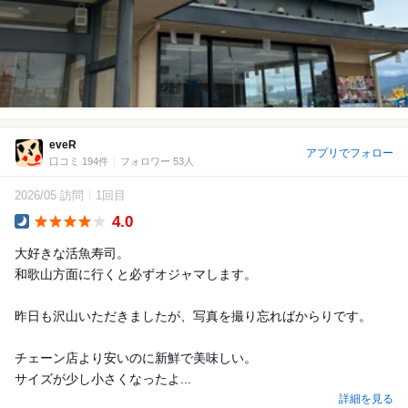
eveR
アプリでフォロー
口コミ 194件
フォロワー 53人
2026/05 訪問
1回目
4.0
Dinner
大好きな活魚寿司。
和歌山方面に行くと必ずオジャマします。
昨日も沢山いただきましたが、写真を撮り忘ればからりです。
チェーン店より安いのに新鮮で美味しい。
サイズが少し小さくなったよ...
詳細を見る