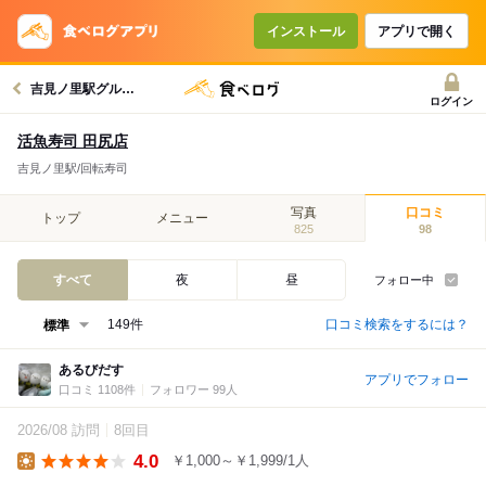
インストール
アプリで開く
吉見ノ里駅グルメへ
ログイン
活魚寿司 田尻店
吉見ノ里駅/回転寿司
写真
口コミ
トップ
メニュー
825
98
すべて
夜
昼
フォロー中
口コミ検索をするには？
149件
あるびだす
アプリでフォロー
口コミ 1108件
フォロワー 99人
2026/08 訪問
8回目
4.0
￥1,000～￥1,999/1人
Lunch