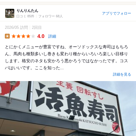
りんりんたん
アプリでフォロー
口コミ 85件
フォロワー 68人
2026/05 訪問
2回目
4.0
詳細
Lunch
とにかくメニューが豊富ですね、オーソドックスな寿司はもちろ
ん、馬肉も種類多いし巻きも変わり種からいろいろ楽しい目移り
します。格安のネタも安かろう悪かろうではなかったです。コス
パはいいです。ここを知った...
詳細を見る