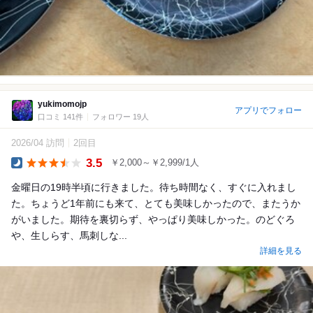
yukimomojp
アプリでフォロー
口コミ 141件
フォロワー 19人
2026/04 訪問
2回目
3.5
￥2,000～￥2,999/1人
Dinner
金曜日の19時半頃に行きました。待ち時間なく、すぐに入れまし
た。ちょうど1年前にも来て、とても美味しかったので、またうか
がいました。期待を裏切らず、やっぱり美味しかった。のどぐろ
や、生しらす、馬刺しな...
詳細を見る