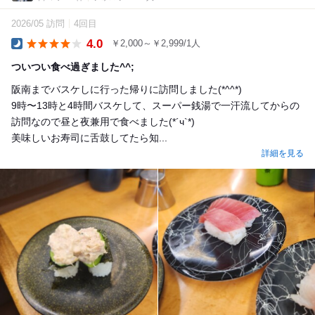
2026/05 訪問
4回目
4.0
￥2,000～￥2,999/1人
Dinner
ついつい食べ過ぎました^^;
阪南までバスケしに行った帰りに訪問しました(*^^*)
9時〜13時と4時間バスケして、スーパー銭湯で一汗流してからの
訪問なので昼と夜兼用で食べました(*´ч`*)
美味しいお寿司に舌鼓してたら知...
詳細を見る