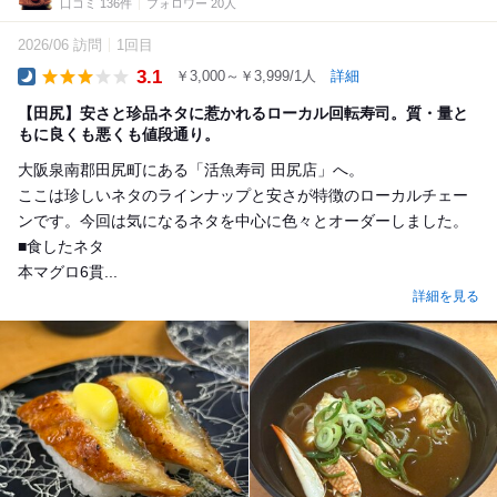
口コミ 136件
フォロワー 20人
2026/06 訪問
1回目
3.1
￥3,000～￥3,999/1人
詳細
Dinner
【田尻】安さと珍品ネタに惹かれるローカル回転寿司。質・量と
もに良くも悪くも値段通り。
大阪泉南郡田尻町にある「活魚寿司 田尻店」へ。
ここは珍しいネタのラインナップと安さが特徴のローカルチェー
ンです。今回は気になるネタを中心に色々とオーダーしました。
■食したネタ
本マグロ6貫...
詳細を見る