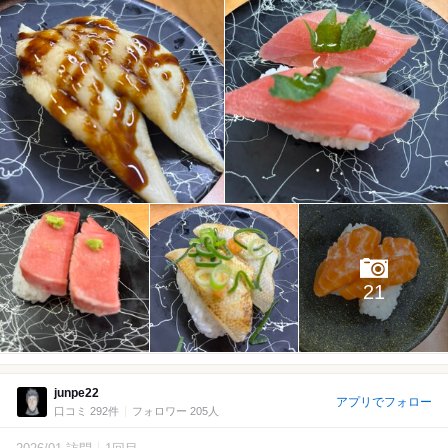
21
junpe22
アプリでフォロー
口コミ 292件
フォロワー 205人