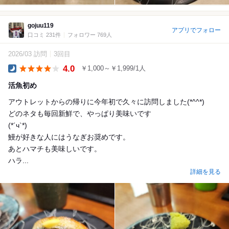
gojuu119
アプリでフォロー
口コミ 231件
フォロワー 769人
2026/03 訪問
3回目
4.0
￥1,000～￥1,999/1人
Dinner
活魚初め
アウトレットからの帰りに今年初で久々に訪問しました(*^^*)
どのネタも毎回新鮮で、やっぱり美味いです
(*´ч`*)
鰻が好きな人にはうなぎお奨めです。
あとハマチも美味しいです。
ハラ...
詳細を見る