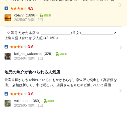
味しい魚貝を頂かないわけにはいかないなと。 平目、マゴチ、泉州産赤
4.3
貝、 ほんと新鮮、身が引き締まっていてコリコリ。 赤貝は水槽に活けて
Dinner:
あります。 海...
cpa77
（1896）
2025/07 訪問
2回
. ⁡ ✩ 酒房 たかだ本店 ✩ ⁡ _______________⭐︎注文⭐︎________________ ✔︎
上造り盛り合わせ (2人前) ¥3.160 ✔︎...
3.6
Dinner:
kei_no_wakamap
（328）
2024/04 訪問
1回
地元の魚介が食べられる人気店
最寄り駅からやや離れているにもかかわらず、泉佐野で突出して高評価な
店。 店舗は新しく、中は明るい。店員さんもキビキビ働いていて雰囲気
は良いです。 地元泉州の魚介が豊富で...
3.6
Dinner:
voke-teen
（360）
2023/05 訪問
1回