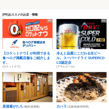
[PR]おススメのお店・情報
PR
PR
【ロケットナウ】が利用できる
冷えと品質にこだわる生ビー
食べログ掲載店舗をご紹介しま
ル。スーパードライ SUPERCO
す。
LD認定店
(ロケットナウ)
(アサヒビール)
居酒屋がたろ
カハラ
(梅田/居酒屋)
(北新地/創作料理)