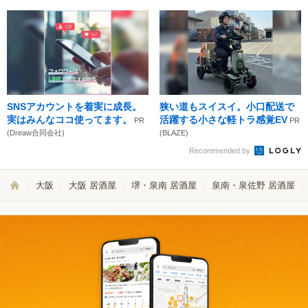
SNSアカウントを着実に成長。
狭い道もスイスイ。小口配送で
実はみんなココ使ってます。
活躍する小さな軽トラ感覚EV
PR
PR
(Dreaw合同会社)
(BLAZE)
Recommended by
大阪
大阪 居酒屋
堺・泉南 居酒屋
泉南・泉佐野 居酒屋