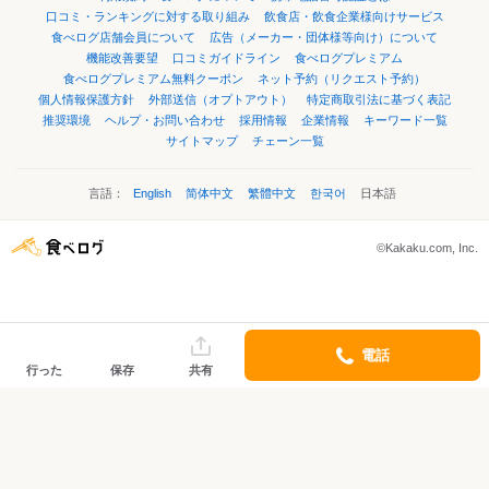
口コミ・ランキングに対する取り組み
飲食店・飲食企業様向けサービス
食べログ店舗会員について
広告（メーカー・団体様等向け）について
機能改善要望
口コミガイドライン
食べログプレミアム
食べログプレミアム無料クーポン
ネット予約（リクエスト予約）
個人情報保護方針
外部送信（オプトアウト）
特定商取引法に基づく表記
推奨環境
ヘルプ・お問い合わせ
採用情報
企業情報
キーワード一覧
サイトマップ
チェーン一覧
言語：
English
简体中文
繁體中文
한국어
日本語
©Kakaku.com, Inc.
電話
行った
保存
共有