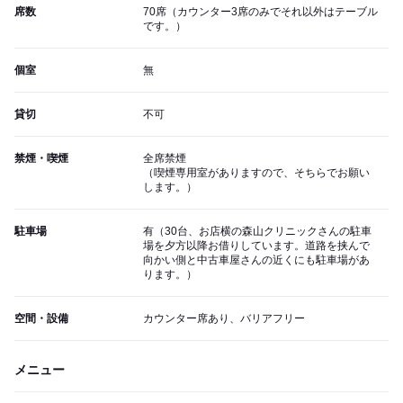
席数
70席（カウンター3席のみでそれ以外はテーブル
です。）
個室
無
貸切
不可
禁煙・喫煙
全席禁煙
（喫煙専用室がありますので、そちらでお願い
します。）
駐車場
有（30台、お店横の森山クリニックさんの駐車
場を夕方以降お借りしています。道路を挟んで
向かい側と中古車屋さんの近くにも駐車場があ
ります。）
空間・設備
カウンター席あり、バリアフリー
メニュー