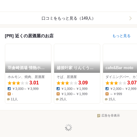
口コミをもっと見る（149人）
[PR] 近くの居酒屋のお店
もっと見る
羽倉崎酒場 情熱ホル
越後叶家 りんくう泉
cafe&Bar moto
モン
南イオンモール店
ホルモン、焼肉、居酒屋
そば、居酒屋
3.01
3.09
3.07
￥3,000～￥3,999
￥1,000～￥1,999
￥2,000～￥2,999
Dinner:
Dinner:
Dinner:
-
￥1,000～￥1,999
～￥999
Lunch:
Lunch:
Lunch:
11人
25人
15人
広告を非表示