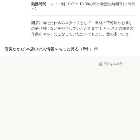
勤務時間
シフト制 10:00〜18:00の間の希望の時間帯(２時間
～)
開店に向けた仕込みスタッフとして、食材の下処理やお通し
の盛り付けなどを担当していただきます！ たくさんの種類の
作業をマルチにこなしていただいてもよし、量の多いひとつ
の作業を黙々とこなしていただいてもよし、ご自身の得意な
方でご活躍ください♪ ▽具体的な作業内容 ・食材の下処理や
酒房たかだ 本店の求人情報をもっと見る（
6
件）
計量 ・野菜のカット ・お通しの盛り付け ・小魚の簡単な下処
理 など 年齢・性別は一切問いません。 お仕事を探されてい
る方・フリーターさん・学生さん・主婦さん大歓迎です♪
広告を非表示