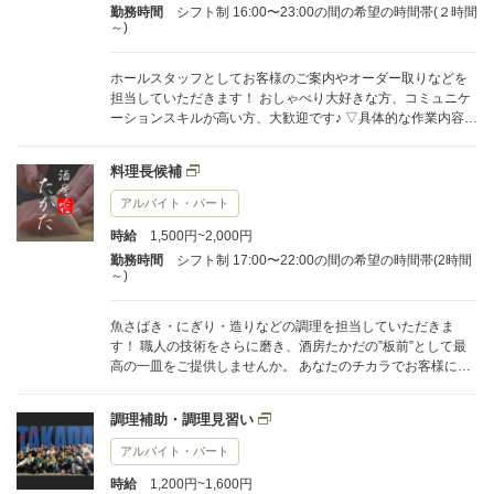
勤務時間
シフト制 16:00〜23:00の間の希望の時間帯(２時間
～)
ホールスタッフとしてお客様のご案内やオーダー取りなどを
担当していただきます！ おしゃべり大好きな方、コミュニケ
ーションスキルが高い方、大歓迎です♪ ▽具体的な作業内容
・お客様のご案内やオーダー取り ・料理の配膳 ・席の片付け
・ドリンクづくり ・電話 ・受付 など 年齢・性別は一切問い
料理長候補
ません。 お仕事を探されている方・フリーターさん・学生さ
ん・主婦さん大歓迎です♪
アルバイト・パート
時給
1,500円~2,000円
勤務時間
シフト制 17:00〜22:00の間の希望の時間帯(2時間
～)
魚さばき・にぎり・造りなどの調理を担当していただきま
す！ 職人の技術をさらに磨き、酒房たかだの”板前”として最
高の一皿をご提供しませんか。 あなたのチカラでお客様に素
敵な時間を！ ▽具体的な作業内容 【調理】 ・寿司、刺身の切
り出しと盛付 ・三枚おろし ・寿司のにぎり など 【仕込み】
調理補助・調理見習い
・魚の上身（じょうみ） ・魚の神経締め ・お通しの調理 な
ど 年齢・性別は一切問いません。 お仕事を探されている方・
アルバイト・パート
フリーターさん大歓迎です♪
時給
1,200円~1,600円