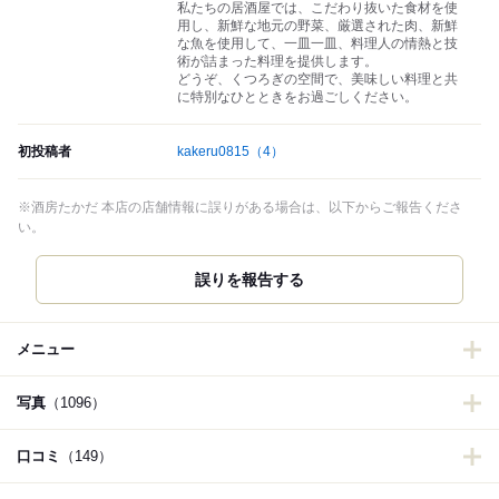
私たちの居酒屋では、こだわり抜いた食材を使
用し、新鮮な地元の野菜、厳選された肉、新鮮
な魚を使用して、一皿一皿、料理人の情熱と技
術が詰まった料理を提供します。
どうぞ、くつろぎの空間で、美味しい料理と共
に特別なひとときをお過ごしください。
初投稿者
kakeru0815
（4）
※酒房たかだ 本店の店舗情報に誤りがある場合は、以下からご報告くださ
い。
誤りを報告する
メニュー
写真
（1096）
口コミ
（149）