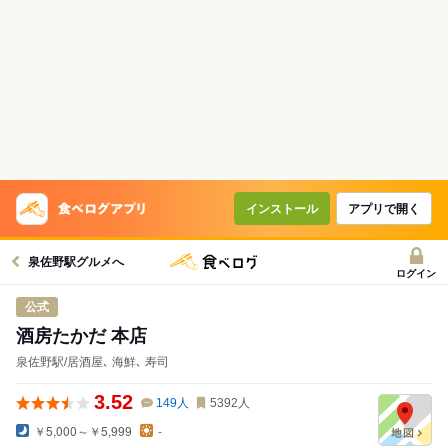
インストール
アプリで開く
泉佐野駅グルメへ
ログイン
公式
酒房たかだ 本店
泉佐野駅/居酒屋､ 海鮮､ 寿司
3.52
149
人
5392
人
￥5,000～￥5,999
-