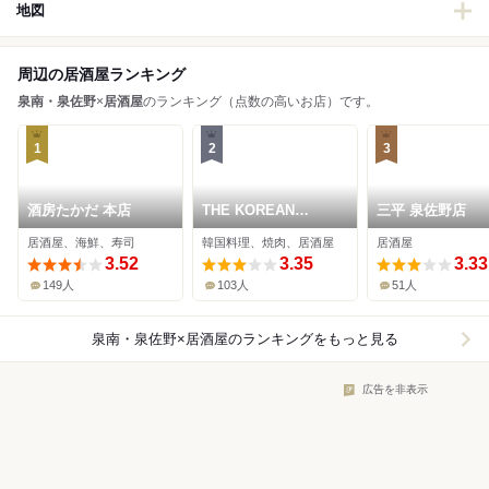
地図
周辺の居酒屋ランキング
泉南・泉佐野
×
居酒屋
のランキング（点数の高いお店）です。
1
2
3
酒房たかだ 本店
THE KOREAN
三平 泉佐野店
STYLE OBON PEP
居酒屋、海鮮、寿司
韓国料理、焼肉、居酒屋
居酒屋
りんくう店
3.52
3.35
3.33
149人
103人
51人
泉南・泉佐野×居酒屋
のランキングをもっと見る
広告を非表示