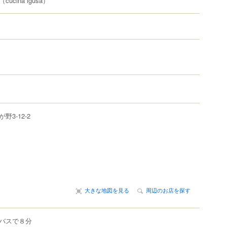
（cucina igusa）
が野
3-12-2
大きな地図を見る
周辺のお店を探す
バスで８分