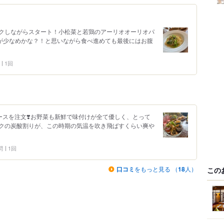
クしながらスタート！小松菜と若鶏のアーリオオーリオパ
量が少なめかな？！と思いながら食べ進めても最後にはお腹
1回
ースを注文❣️お野菜も新鮮で味付けが全て優しく、とって
クの炭酸割りが、この時期の気温を吹き飛ばすくらい爽や
問
1回
口コミ
をもっと見る （
18
人）
この