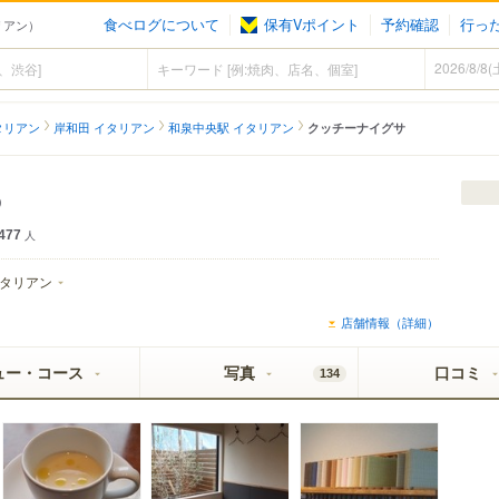
食べログについて
保有Vポイント
予約確認
行っ
タリアン）
タリアン
岸和田 イタリアン
和泉中央駅 イタリアン
クッチーナイグサ
a）
477
人
タリアン
店舗情報（詳細）
ュー・コース
写真
口コミ
134