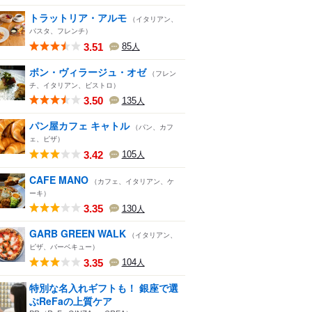
トラットリア・アルモ
（イタリアン、
パスタ、フレンチ）
3.51
85
人
ボン・ヴィラージュ・オゼ
（フレン
チ、イタリアン、ビストロ）
3.50
135
人
パン屋カフェ キャトル
（パン、カフ
ェ、ピザ）
3.42
105
人
CAFE MANO
（カフェ、イタリアン、ケ
ーキ）
3.35
130
人
GARB GREEN WALK
（イタリアン、
ピザ、バーベキュー）
3.35
104
人
特別な名入れギフトも！ 銀座で選
ぶReFaの上質ケア