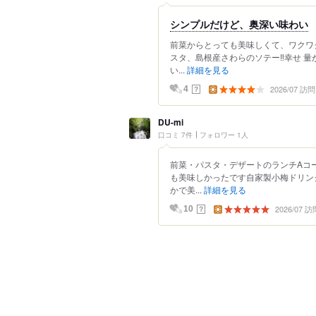
シンプルだけど、奥深い味わい
前菜からとっても美味しくて、ワクワ
スタ、島根産さわらのソテー‼️幸せ 
い...
詳細を見る
2026/07 訪問
？
4
DU-mi
口コミ 7件
フォロワー 1人
前菜・パスタ・デザートのランチAコ
も美味しかったです自家製小梅ドリン
かで美...
詳細を見る
2026/07 訪
？
10