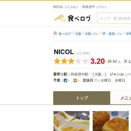
NICOL（ニコル） - 和泉府中（パン）
食べログ
食べログ
大阪
大阪 パン
堺・泉南 パン
岸
NICOL
（ニコル）
3.20
57
人
1
最寄り駅：
和泉府中駅
[
大阪
]
ジャンル：
パ
予算：
定休日
：
火曜日、水曜日
-
-
トップ
メニ