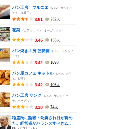
パン工房 フルニエ
（パン、サンドイ
ッチ、洋菓子）
3.61
232
人
花菜
（カフェ、パン、オーガニック）
3.45
153
人
パン焼き工房 芭炎蕾
（パン、サンドイ
ッチ）
3.42
109
人
パン屋カフェ キャトル
（パン、カフ
ェ、ピザ）
3.42
105
人
パン工房 サンク
（パン、サンドイッ
チ、ベーグル）
3.38
74
人
稲盛氏に論破・叱責され目が覚め
た。経営者がバランスすべき2
つ...
PR（ビズヒント）