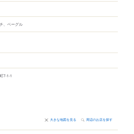
チ、ベーグル
町
7-1-1
大きな地図を見る
周辺のお店を探す