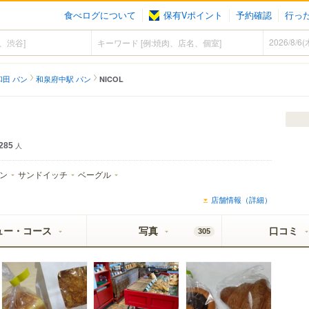
食べログについて
保有Vポイント
予約確認
行っ
和田 パン
和泉府中駅 パン
NICOL
285
人
ン
サンドイッチ
ベーグル
店舗情報（詳細）
ュー・コース
写真
口コミ
305