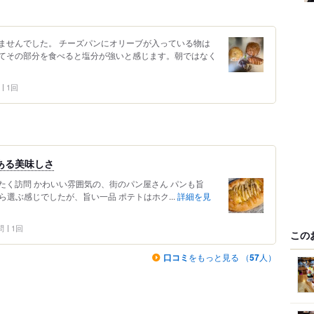
ませんでした。 チーズパンにオリーブが入っている物は
てその部分を食べると塩分が強いと感じます。朝ではなく
1回
ある美味しさ
たく訪問 かわいい雰囲気の、街のパン屋さん パンも旨
ら選ぶ感じでしたが、旨い一品 ポテトはホク...
詳細を見
問
1回
この
口コミ
をもっと見る （
57
人）