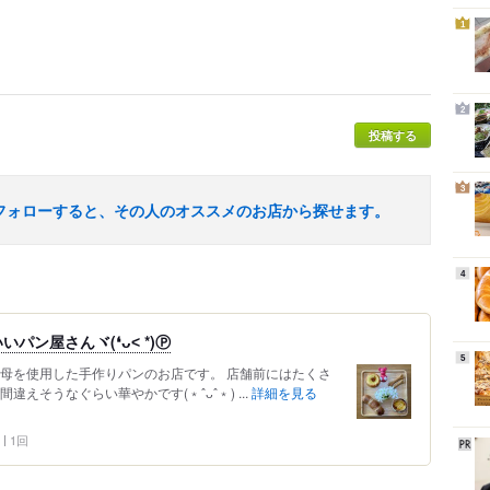
1
2
投稿する
3
フォローすると、その人のオススメのお店から探せます。
4
ン屋さんヾ(❛ᴗ˂ *)Ⓟ
5
酵母を使用した手作りパンのお店です。 店舗前にはたくさ
えそうなぐらい華やかです(﹡ˆᴗˆ﹡) ...
詳細を見る
1回