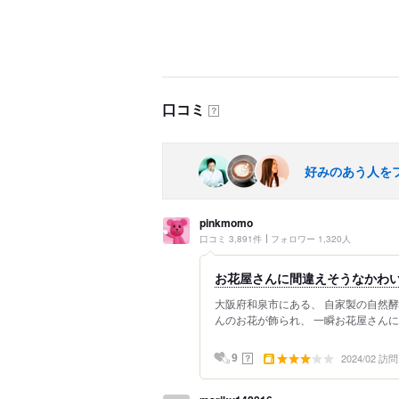
口コミ
？
好みのあう人を
pinkmomo
口コミ 3,891件
フォロワー 1,320人
お花屋さんに間違えそうなかわいいパ
大阪府和泉市にある、 自家製の自然
んのお花が飾られ、 一瞬お花屋さんに間違
2024/02 訪問
？
9