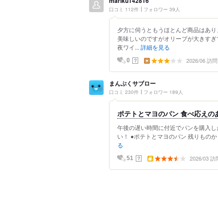
mariku142816
口コミ 112件
フォロワー 39人
夕方に伺うともうほとんど商品はあり
美味しいのですがオリーブが大きすぎ
夜ワイ...
詳細を見る
2026/06 訪問
？
0
まんぷくサブロー
口コミ 230件
フォロワー 189人
ポテトとマヨのパン 食べ応えの
午後の遅い時間に付近でパンを購入し
い！ ●ポテトとマヨのパン 残りものか
る
2026/03 訪
？
51