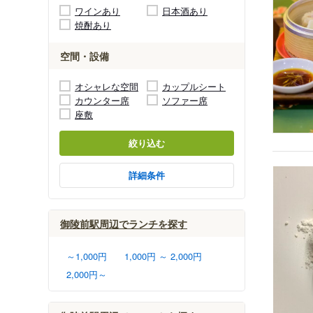
ワインあり
日本酒あり
焼酎あり
空間・設備
オシャレな空間
カップルシート
カウンター席
ソファー席
座敷
絞り込む
詳細条件
御陵前駅周辺でランチを探す
～1,000円
1,000円 ～ 2,000円
2,000円～