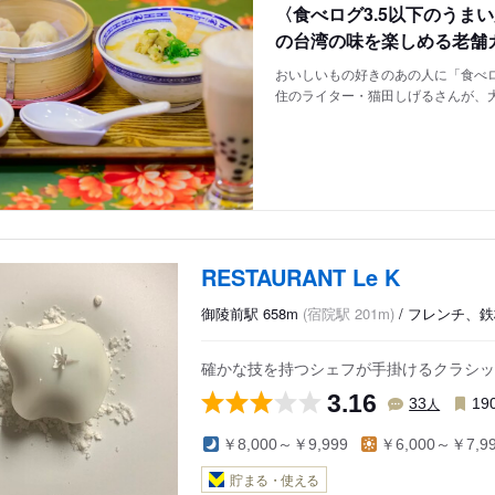
〈食べログ3.5以下のうま
の台湾の味を楽しめる老舗
おいしいもの好きのあの人に「食べロ
住のライター・猫田しげるさんが、
RESTAURANT Le K
御陵前駅 658m
(宿院駅 201m)
/ フレンチ、
確かな技を持つシェフが手掛けるクラシッ
3.16
人
33
19
￥8,000～￥9,999
￥6,000～￥7,9
貯まる・使える