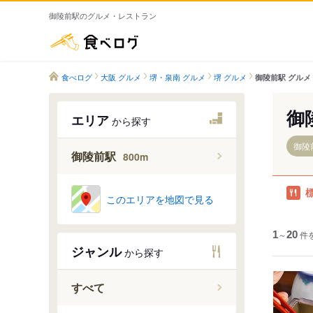
御陵前駅のグルメ・レストラン
食べログ
食べログ
大阪 グルメ
堺・泉南 グルメ
堺 グルメ
御陵前駅 グルメ
御
エリア
から探す
御陵前
御陵前駅
800m
このエリアを地図で見る
1
～
20
件
ジャンル
から探す
すべて