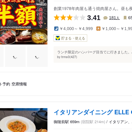
創業1978年肉屋も通う焼肉屋さん。昼も
3.41
人
181
6
￥4,000～￥4,999
￥1,000～￥1,9
貯まる・使える
ランチ限定のハンバーグ目当てに行きました。ハ
trms0(427)
by
ト予約
空席情報
イタリアンダイニング ELLE Ok
御陵前駅 659m
(宿院駅 214m)
/ イタリアン