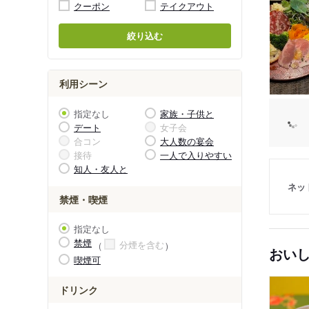
クーポン
テイクアウト
絞り込む
利用シーン
指定なし
家族・子供と
デート
女子会
合コン
大人数の宴会
接待
一人で入りやすい
知人・友人と
ネッ
禁煙・喫煙
指定なし
禁煙
分煙を含む
おい
喫煙可
ドリンク