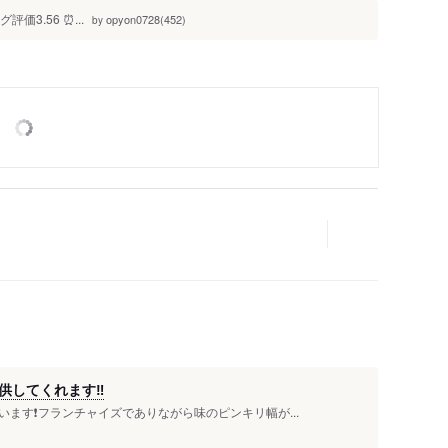
評価3.56 ⏰...
opyon0728(452)
by
人
してくれます‼️
ます❗️フランチャイズでありながら味のピンキリ幅が...