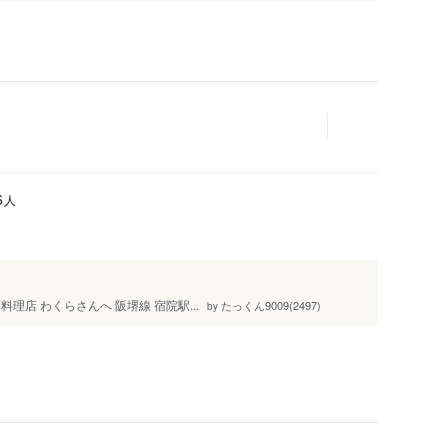
人
6
理店 わくらさんへ 阪堺線 宿院駅...
たっくん9009(2497)
by