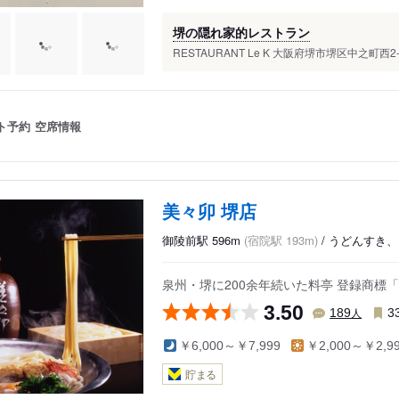
堺の隠れ家的レストラン
RESTAURANT Le K 大阪府堺市堺区中之町西2-2
ト予約
空席情報
美々卯 堺店
御陵前駅 596m
(宿院駅 193m)
/ うどんすき
泉州・堺に200余年続いた料亭 登録商標
3.50
人
189
3
￥6,000～￥7,999
￥2,000～￥2,9
貯まる