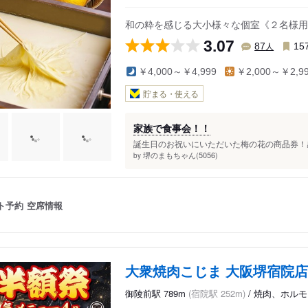
和の粋を感じる大小様々な個室《２名様用
3.07
人
87
15
￥4,000～￥4,999
￥2,000～￥2,9
貯まる・使える
家族で食事会！！
誕生日のお祝いにいただいた梅の花の商品券！感
堺のまもちゃん(5056)
by
ト予約
空席情報
大衆焼肉こじま 大阪堺宿院店
御陵前駅 789m
(宿院駅 252m)
/ 焼肉、ホル