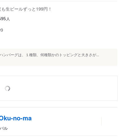
夜も生ビールずっと199円！
人
595
99
ンバーグは、１種類、何種類かのトッピングと大きさが...
u-no-ma
、バル