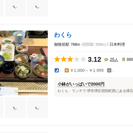
わくら
御陵前駅 768m
(宿院駅 358m)
/ 日本料理
3.12
人
25
88
-
-
￥1,000～￥1,999
小鉢がいっぱいで2000円
わくら ･ ランチで 堺市堺区宿院町西にある懐石料