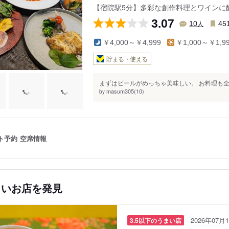
【宿院駅5分】多彩な創作料理とワインに
3.07
人
10
45
￥4,000～￥4,999
￥1,000～￥1,9
貯まる・使える
まずはビールがめっちゃ美味しい。 お料理も全
masum305(10)
by
ト予約
空席情報
しいお店を発見
2026年07月1
3.5以下のうまい店