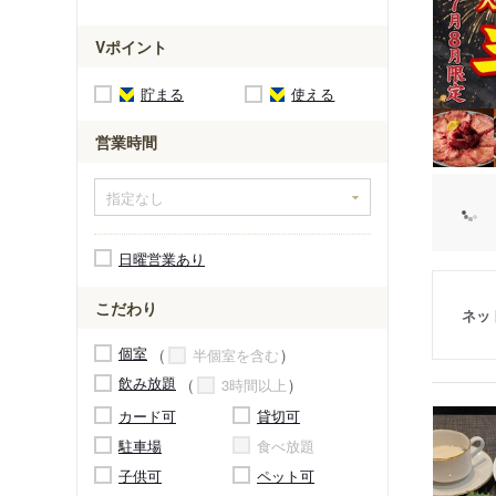
Vポイント
貯まる
使える
営業時間
日曜営業あり
こだわり
ネッ
個室
半個室を含む
飲み放題
3時間以上
カード可
貸切可
駐車場
食べ放題
子供可
ペット可