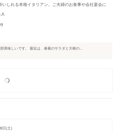
酔いしれる本格イタリアン。ご夫婦のお食事や会社宴会に
人
1
99
部美味しいです。 最近は、春菊のサラダと大根の...
8日(土)