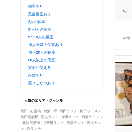
個室あり
完全個室あり
2人の個室
3〜4人の個室
5〜10人の個室
ネッ
10人未満の個室あり
10〜20人の個室
20人以上の個室
宴会に使える
座敷あり
掘りごたつあり
人気のエリア・ジャンル
梅田
心斎橋
難波
堺
梅田ランチ
梅田ラーメン
梅田居酒屋
難波ランチ
梅田カフェ
難波ラーメン
難波居酒屋
心斎橋ランチ
高槻ランチ
難波カフ
ェ
堺ランチ