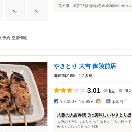
“美々卯 堺店”[大阪/寺地町] 創業200年‼️ 食べログ
ト予約
空席情報
やきとり 大吉 御陵前店
御陵前駅 55m / 焼き鳥
3.01
人
5
28
木曜日
￥2,000～￥2,999
-
大阪の大吉界隈では美味しいやきとり提供
大阪の大吉にはありとあらゆるところに行ってい
みっこむっこみっこ(163)
by