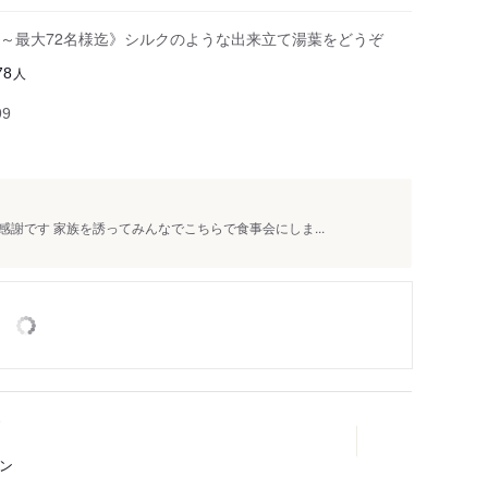
～最大72名様迄》シルクのような出来立て湯葉をどうぞ
人
78
99
謝です 家族を誘ってみんなでこちらで食事会にしま...
モン