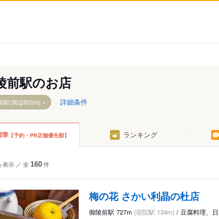
陵前駅のお店
詳細条件
駅(周辺800m)
標準
ランキング
【予約・PR店舗優先順】
を表示
／
全
160
件
梅の花 さかい利晶の杜店
御陵前駅 727m
(宿院駅 134m)
/ 豆腐料理、