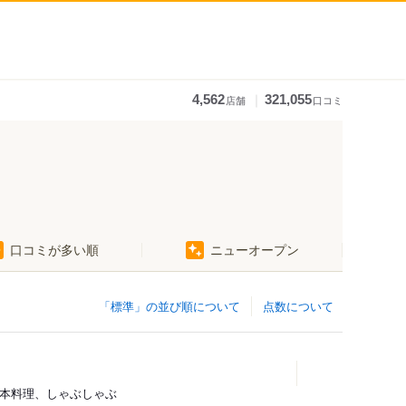
｜
4,562
321,055
店舗
口コミ
口コミが多い順
ニューオープン
「標準」の並び順について
点数について
日本料理、しゃぶしゃぶ