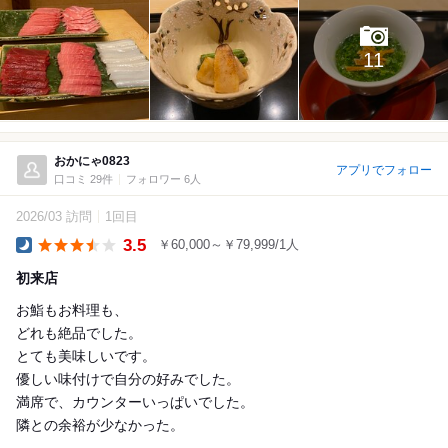
11
おかにゃ0823
アプリでフォロー
口コミ 29件
フォロワー 6人
2026/03 訪問
1回目
3.5
￥60,000～￥79,999/1人
Dinner
初来店
お鮨もお料理も、
どれも絶品でした。
とても美味しいです。
優しい味付けで自分の好みでした。
満席で、カウンターいっぱいでした。
隣との余裕が少なかった。