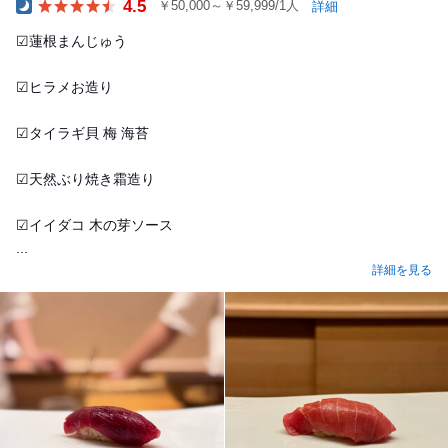
4.5
￥50,000～￥59,999/1人
詳細
Dinner
︎︎︎︎︎︎☑︎蓮根まんじゅう
︎︎︎︎︎︎☑︎ヒラメお造り
︎︎︎︎︎︎☑︎タイラギ貝 梅 海苔
︎︎︎︎︎︎☑︎天然ぶり焼き霜造り
︎︎︎︎︎︎☑︎イイダコ 木の芽ソース
...
詳細を見る