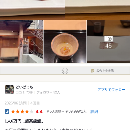
45
広告を非表示
どいぱっち
アプリでフォロー
口コミ 73件
フォロワー 52人
2026/06 訪問
4回目
4.4
￥50,000～￥59,999/1人
詳細
Dinner
1人6万円...超高級鮨。