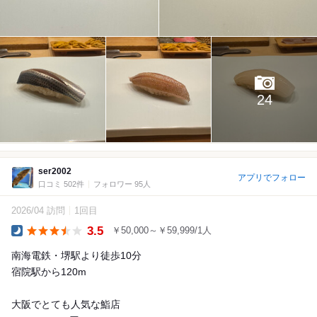
24
ser2002
アプリでフォロー
口コミ 502件
フォロワー 95人
2026/04 訪問
1回目
3.5
￥50,000～￥59,999/1人
Dinner
南海電鉄・堺駅より徒歩10分
宿院駅から120m
大阪でとても人気な鮨店