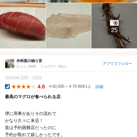
25
外科医の独り言
アプリでフォロー
口コミ 190件
フォロワー 361人
2026/04 訪問
1回目
4.0
￥60,000～￥79,999/1人
詳細
Dinner
最高のマグロが食べられる店
堺に用事がありその流れで
かなり久々に来店！
昔は予約困難店だったのに
予約が取れて嬉しかったです。