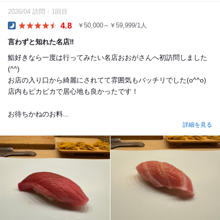
2026/04 訪問
1回目
4.8
￥50,000～￥59,999/1人
Dinner
言わずと知れた名店‼️
鮨好きなら一度は行ってみたい名店おおがさんへ初訪問しました
(^^)
お店の入り口から綺麗にされてて雰囲気もバッチリでした(o^^o)
店内もピカピカで居心地も良かったです！
お待ちかねのお料...
詳細を見る