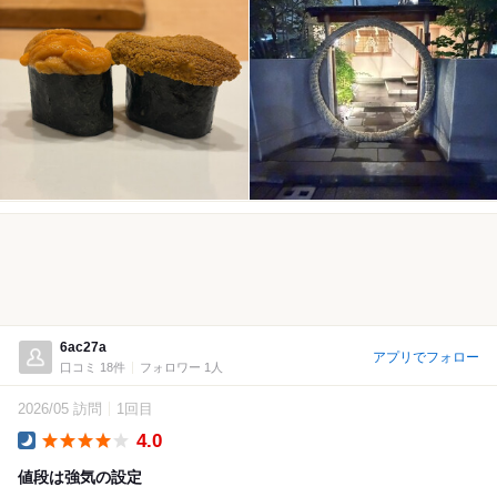
6ac27a
アプリでフォロー
口コミ 18件
フォロワー 1人
2026/05 訪問
1回目
4.0
Dinner
値段は強気の設定