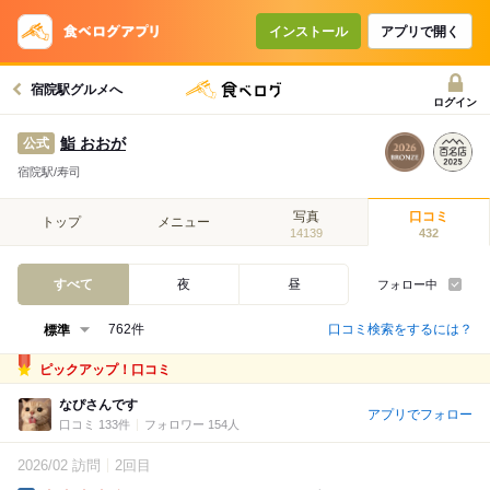
インストール
アプリで開く
宿院駅グルメへ
ログイン
鮨 おおが
公式
宿院駅/寿司
写真
口コミ
トップ
メニュー
14139
432
すべて
夜
昼
フォロー中
口コミ検索をするには？
762件
ピックアップ！口コミ
なぴさんです
アプリでフォロー
口コミ 133件
フォロワー 154人
2026/02 訪問
2回目