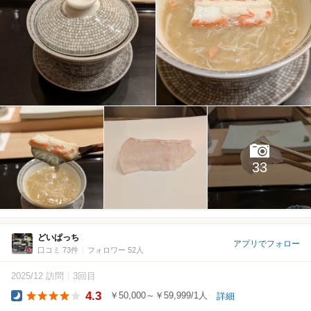
33
どいぱっち
アプリでフォロー
口コミ 73件
フォロワー 52人
2025/12 訪問
3回目
4.3
￥50,000～￥59,999/1人
詳細
Dinner