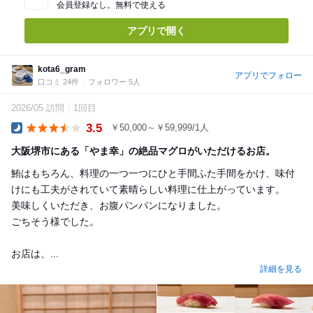
会員登録なし。無料で使える
アプリで開く
kota6_gram
アプリでフォロー
口コミ 24件
フォロワー 5人
2026/05 訪問
1回目
3.5
￥50,000～￥59,999/1人
Dinner
大阪堺市にある「やま幸」の絶品マグロがいただけるお店。
鮪はもちろん、料理の一つ一つにひと手間ふた手間をかけ、味付
けにも工夫がされていて素晴らしい料理に仕上がっています。
美味しくいただき、お腹パンパンになりました。
ごちそう様でした。
お店は、...
詳細を見る