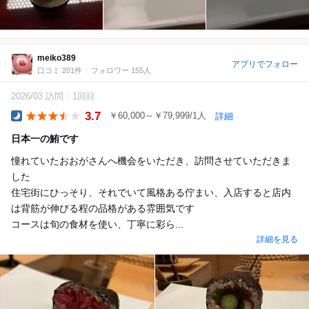
meiko389
アプリでフォロー
口コミ 201件
フォロワー 155人
2026/03 訪問
1回目
3.7
￥60,000～￥79,999/1人
詳細
Dinner
日本一の鮪です
憧れていたおおがさんへ機会をいただき、訪問させていただきま
した
住宅街にひっそり、それでいて風格ある佇まい、入店すると店内
は背筋が伸びる程の品格がある雰囲気です
コースは旬の食材を使い、丁寧に彩ら...
詳細を見る