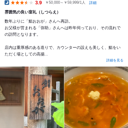
3.9
￥50,000～￥59,999/1人
詳細
Dinner
雰囲気の良い室礼（しつらえ）
数年ぶりに「鮨おおが」さんへ再訪。
お父様が営まれる「弥助」さんへは昨年伺っており、その流れで
の訪問となります。
店内は重厚感のある造りで、カウンターの設えも美しく、鮨をい
ただく場としての高揚...
詳細を見る