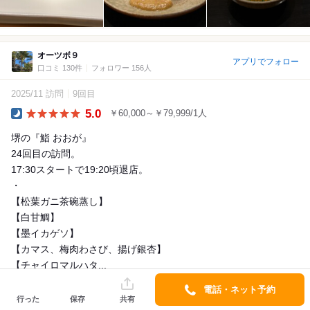
オーツボ９
アプリでフォロー
口コミ 130件
フォロワー 156人
2025/11 訪問
9回目
5.0
￥60,000～￥79,999/1人
Dinner
堺の『鮨 おおが』
24回目の訪問。
17:30スタートで19:20頃退店。
・
【松葉ガニ茶碗蒸し】
【白甘鯛】
【墨イカゲソ】
【カマス、梅肉わさび、揚げ銀杏】
【チャイロマルハタ...
詳細を見る
電話・ネット予約
行った
保存
共有