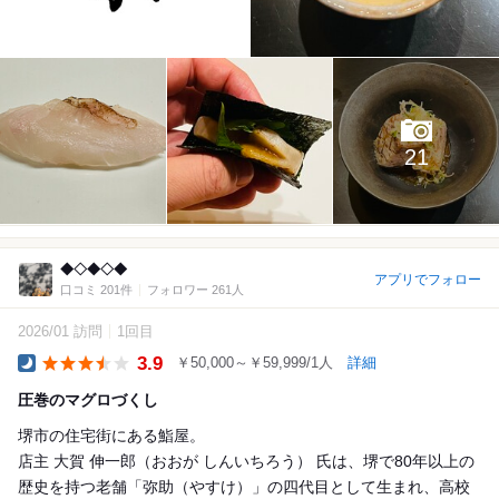
21
◆◇◆◇◆
アプリでフォロー
口コミ 201件
フォロワー 261人
2026/01 訪問
1回目
3.9
￥50,000～￥59,999/1人
詳細
Dinner
圧巻のマグロづくし
堺市の住宅街にある鮨屋。
店主 大賀 伸一郎（おおが しんいちろう） 氏は、堺で80年以上の
歴史を持つ老舗「弥助（やすけ）」の四代目として生まれ、高校