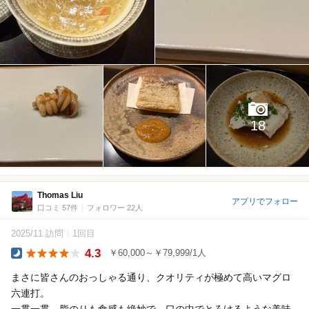
18
Thomas Liu
アプリでフォロー
口コミ 57件
フォロワー 22人
2025/11 訪問
1回目
4.3
￥60,000～￥79,999/1人
Dinner
まさに皆さんのおっしゃる通り、クオリティが極めて高いマグロ
六連打。