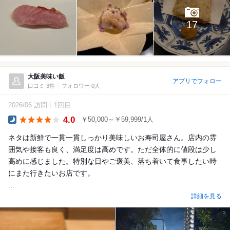
17
大阪美味い飯
アプリでフォロー
口コミ 3件
フォロワー 0人
2026/06 訪問
1回目
4.0
￥50,000～￥59,999/1人
Dinner
ネタは新鮮で一貫一貫しっかり美味しいお寿司屋さん。店内の雰
囲気や接客も良く、満足度は高めです。ただ全体的に値段は少し
高めに感じました。特別な日やご褒美、落ち着いて食事したい時
にまた行きたいお店です。
...
詳細を見る