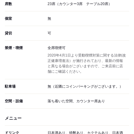
席数
23席（カウンター3席 テーブル20席）
個室
無
貸切
可
禁煙・喫煙
全席喫煙可
2020年4月1日より受動喫煙対策に関する法律(改
正健康増進法）が施行されており、最新の情報
と異なる場合がございますので、ご来店前に店
舗にご確認ください。
駐車場
無（近隣にコインパーキングがございます。）
空間・設備
落ち着いた空間、カウンター席あり
メニュー
ドリンク
日本酒あり、焼酎あり、カクテルあり、日本酒