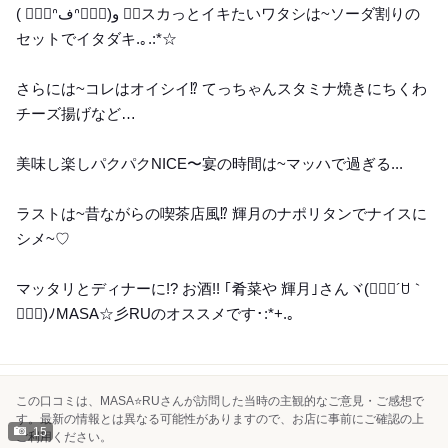
( ๑⃙⃘ᐢفᐢ๑⃙⃘)و ♪⃜スカっとイキたいワタシは~ソーダ割りの
セットでイタダキ.｡.:*☆
さらには~コレはオイシイ⁉︎ てっちゃんスタミナ焼きにちくわ
チーズ揚げなど…
美味し楽しパクパクNICE〜宴の時間は~マッハで過ぎる...
ラストは~昔ながらの喫茶店風⁉︎ 輝月のナポリタンでナイスに
シメ~♡
マッタリとディナーに!? お酒!! ｢肴菜や 輝月｣さんヾ(๑⃙⃘´ꇴ｀
๑⃙⃘)ﾉMASA☆彡RUのオススメです･:*+.｡
この口コミは、MASA⭐️RUさんが訪問した当時の主観的なご意見・ご感想で
す。最新の情報とは異なる可能性がありますので、お店に事前にご確認の上
15
ご利用ください。