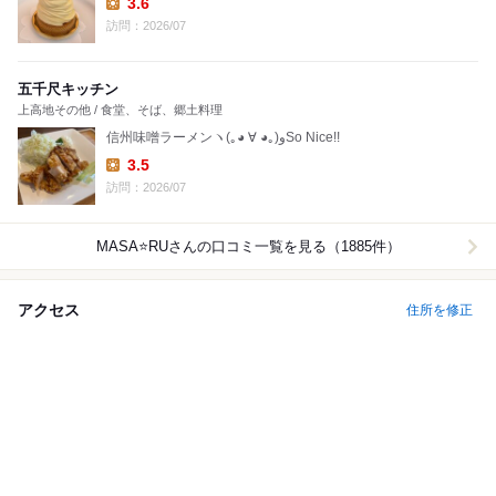
3.6
Lunch:
訪問：2026/07
五千尺キッチン
上高地その他 / 食堂、そば、郷土料理
信州味噌ラーメンヽ(｡◕ ∀ ◕｡)وSo Nice!!
3.5
Lunch:
訪問：2026/07
MASA⭐️RU
さんの口コミ一覧を見る（1885件）
アクセス
住所を修正