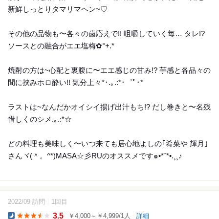
新鮮しっとりタマリマヘン~♡
その他の品物も〜各々の歯応えで!! 咀嚼していく毎… タレ!?
ソースとの融合がエエ塩梅✿°+.*
焼酎の方は~心配と裏腹に〜エエ感じの甘み!? 芋感と各品々の
間に挟みホロ酔い!! 気分上々*･.｡.:*･゜ﾟ･*
ラストは~なんだかオイシイ揚げ出汁もち!? だし巻きと〜名残
惜しくのシメ.｡.:*☆
どの料理も美味しく〜いつ来ても居心地よしの｢肴菜や 輝月｣
さんヾ(＾。^*)MASA☆彡RUのオススメです๑•*¨*•.¸¸♪
2022/09 訪問
1回目
12
3.5
￥4,000～￥4,999/1人
詳細