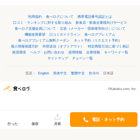
利用規約
食べログについて
携帯電話番号認証とは
口コミ・ランキングに対する取り組み
飲食店・飲食企業様向けサービス
食べログ店舗会員について
広告（メーカー・団体様等向け）について
機能改善要望
口コミガイドライン
食べログプレミアム
食べログプレミアム無料クーポン
ネット予約（リクエスト予約）
個人情報保護方針
外部送信（オプトアウト）
特定商取引法に基づく表記
推奨環境
ヘルプ・お問い合わせ
採用情報
企業情報
キーワード一覧
サイトマップ
チェーン一覧
言語：
English
简体中文
繁體中文
한국어
日本語
©Kakaku.com, Inc.
電話・ネット予約
行った
保存
共有