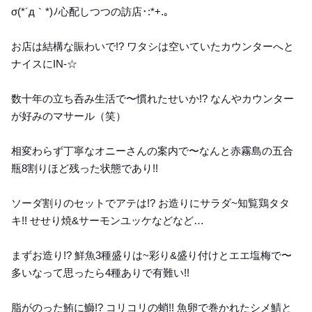
σ(*´д｀*)ﾉ心配しつつの訪店･:*+.｡
お店は結構な賑わいで!? ワタシは空いていたカウンターへと
ナイスにIN-☆
数十年の立ち呑み生活で〜慣れたせいか!? なんやカウンター
が好みのマサール（笑）
相変わらず丁寧なオニーさんの案内で〜なんと赤霧島の五合
瓶8割りほど残った状態であり!!
ソーダ割りのセットでアテは!? お造りにサラダ~知覧鶏タタ
キ!! せせり焼&サーモンユッケなどなど…
まずお造り!? 鮮魚3種盛りは~彩り&盛り付けとエエ塩梅で〜
多いなって思ったら4種ありで有難い!!
脂がのった鮪に鰤!? コリコリの蛸!! 魚卵で巻かれたシメ鯖と