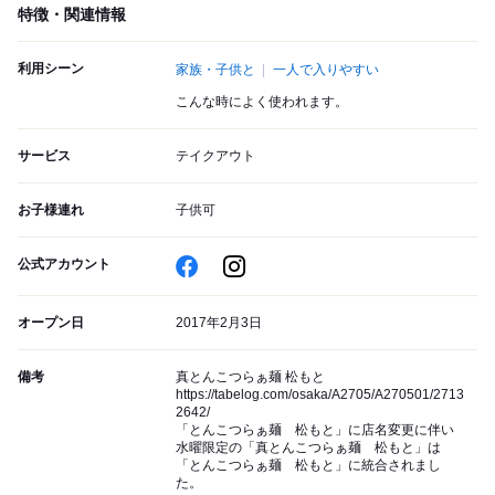
特徴・関連情報
利用シーン
家族・子供と
一人で入りやすい
こんな時によく使われます。
サービス
テイクアウト
お子様連れ
子供可
公式アカウント
オープン日
2017年2月3日
備考
真とんこつらぁ麺 松もと
https://tabelog.com/osaka/A2705/A270501/2713
2642/
「とんこつらぁ麺 松もと」に店名変更に伴い
水曜限定の「真とんこつらぁ麺 松もと」は
「とんこつらぁ麺 松もと」に統合されまし
た。