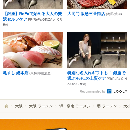
【銀座】ReFaで始める大人の贅
大同門 阪急三番街店
(梅田/焼肉)
沢セルフケア
PR(ReFa GINZA on CR
EA)
亀すし 総本店
特別な名入れギフトも！ 銀座で
(東梅田/居酒屋)
選ぶReFaの上質ケア
PR(ReFa GIN
ZA on CREA)
Recommended by
大阪
大阪 ラーメン
堺・泉南 ラーメン
堺 ラーメン
大