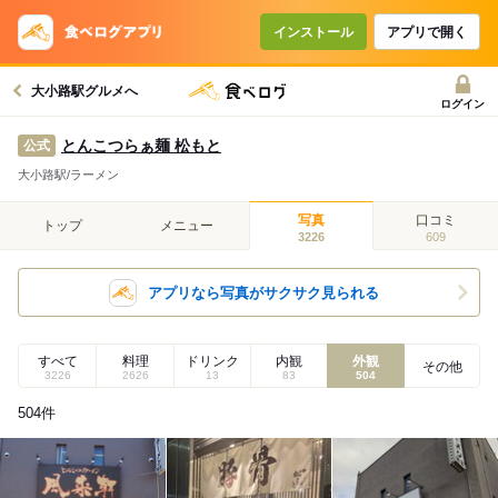
インストール
アプリで開く
大小路駅グルメへ
ログイン
とんこつらぁ麺 松もと
公式
大小路駅/ラーメン
写真
口コミ
トップ
メニュー
3226
609
アプリなら写真がサクサク見られる
すべて
料理
ドリンク
内観
外観
その他
3226
2626
13
83
504
504
件