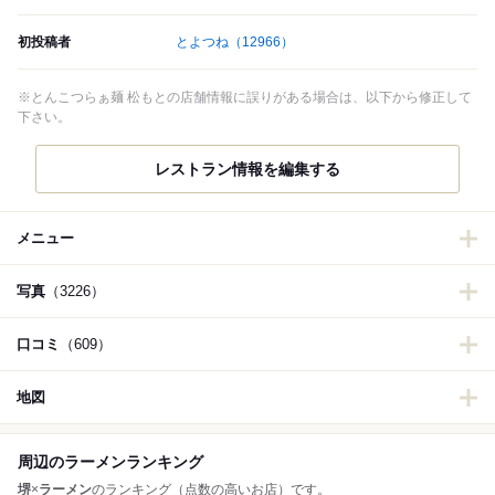
初投稿者
とよつね
（12966）
※とんこつらぁ麺 松もとの店舗情報に誤りがある場合は、以下から修正して
下さい。
レストラン情報を編集する
メニュー
写真
（3226）
口コミ
（609）
地図
周辺のラーメンランキング
堺
×
ラーメン
のランキング（点数の高いお店）です。