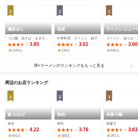
1
2
3
麺座ぎん
花梨
ラーメン ニュー
ク ニューヨーク
つけ麺、油そば・まぜそば、ラーメン
中華料理、ラーメン、餃子
3.65
3.61
3.60
1100人
134人
642人
堺×ラーメン
のランキングをもっと見る
周辺のお店ランキング
1
2
3
鮨 おおが
弥助
本家小嶋
寿司
寿司
和菓子
4.22
3.76
3.63
432人
308人
267人