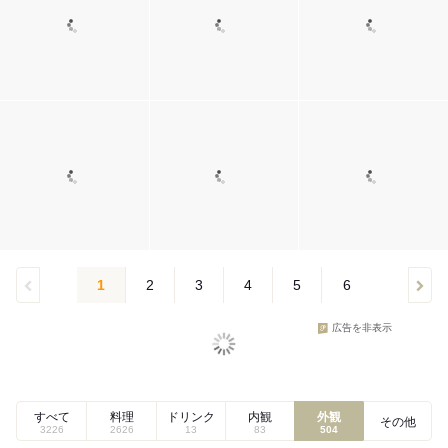
1
2
3
4
5
6
広告を非表示
すべて
料理
ドリンク
内観
外観
その他
3226
2626
13
83
504