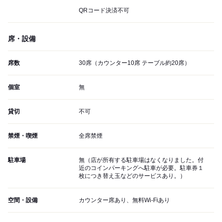
QRコード決済不可
席・設備
席数
30席（カウンター10席 テーブル約20席）
個室
無
貸切
不可
禁煙・喫煙
全席禁煙
駐車場
無（店が所有する駐車場はなくなりました。付
近のコインパーキングへ駐車が必要。駐車券１
枚につき替え玉などのサービスあり。）
空間・設備
カウンター席あり、無料Wi-Fiあり