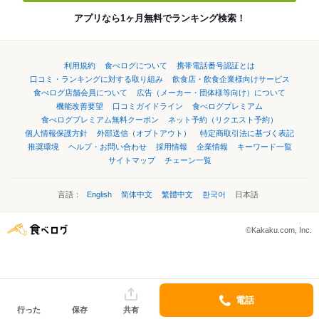
アプリなら1ヶ月無料でランキング検索！
利用規約
食べログについて
携帯電話番号認証とは
口コミ・ランキングに対する取り組み
飲食店・飲食企業様向けサービス
食べログ店舗会員について
広告（メーカー・団体様等向け）について
機能改善要望
口コミガイドライン
食べログプレミアム
食べログプレミアム無料クーポン
ネット予約（リクエスト予約）
個人情報保護方針
外部送信（オプトアウト）
特定商取引法に基づく表記
推奨環境
ヘルプ・お問い合わせ
採用情報
企業情報
キーワード一覧
サイトマップ
チェーン一覧
言語：
English
简体中文
繁體中文
한국어
日本語
©Kakaku.com, Inc.
電話
行った
保存
共有