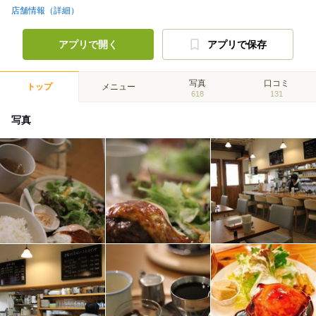
店舗情報（詳細）
アプリで開く
アプリで保存
写真
口コミ
トップ
メニュー
618
131
写真