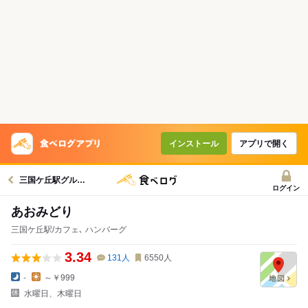
インストール
アプリで開く
三国ケ丘駅グルメへ
ログイン
あおみどり
三国ケ丘駅/カフェ､ ハンバーグ
3.34
131
人
6550
人
-
～￥999
水曜日、木曜日