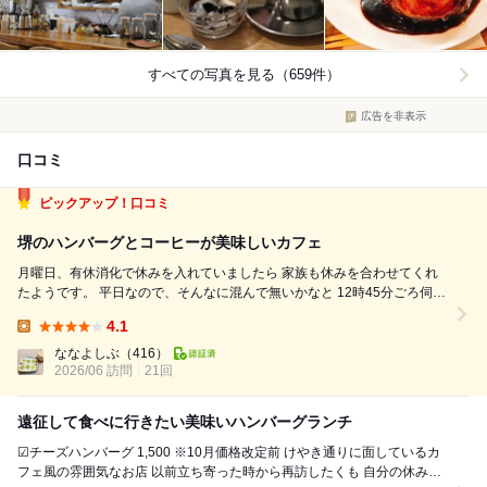
すべての写真を見る（659件）
広告を非表示
口コミ
ピックアップ！口コミ
堺のハンバーグとコーヒーが美味しいカフェ
月曜日、有休消化で休みを入れていましたら 家族も休みを合わせてくれ
たようです。 平日なので、そんなに混んで無いかなと 12時45分ごろ伺っ
たら、すぐご案内いただけました。 (焼くのに時間がかかるようなので 出
4.1
来上がりまでは30分ほど待ちました。) 焼きたてハンバーグは、まずハン
Lunch:
バーグ...
ななよしぶ
（416）
2026/06 訪問
21回
遠征して食べに行きたい美味いハンバーグランチ
☑チーズハンバーグ 1,500 ※10月価格改定前 けやき通りに面しているカ
フェ風の雰囲気なお店 以前立ち寄った時から再訪したくも 自分の休みと