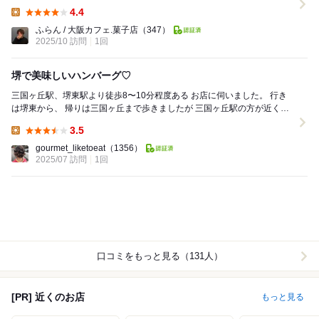
合わず久しぶりの再訪 ...
4.4
Lunch:
ふらん / 大阪カフェ.菓子店
（347）
2025/10 訪問
1回
堺で美味しいハンバーグ♡
三国ヶ丘駅、堺東駅より徒歩8〜10分程度ある お店に伺いました。 行き
は堺東から、 帰りは三国ヶ丘まで歩きましたが 三国ヶ丘駅の方が近く感
じました（笑） 今回いた...
3.5
Lunch:
gourmet_liketoeat
（1356）
2025/07 訪問
1回
口コミをもっと見る（131人）
[PR] 近くのお店
もっと見る