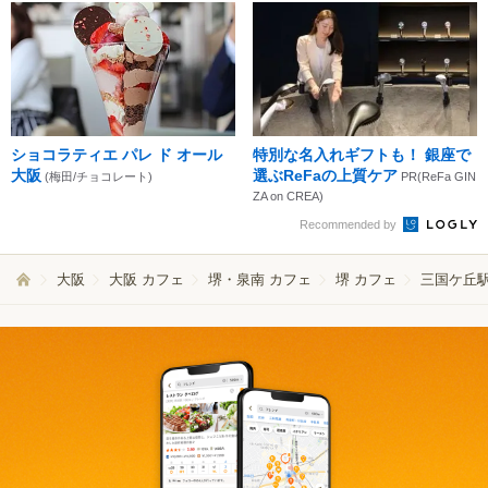
ショコラティエ パレ ド オール
特別な名入れギフトも！ 銀座で
大阪
選ぶReFaの上質ケア
(梅田/チョコレート)
PR(ReFa GIN
ZA on CREA)
Recommended by
大阪
大阪 カフェ
堺・泉南 カフェ
堺 カフェ
三国ケ丘駅