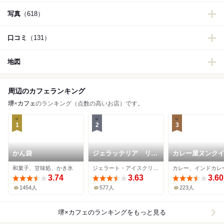
写真
（618）
口コミ
（131）
地図
周辺のカフェランキング
堺
×
カフェ
のランキング（点数の高いお店）です。
1
2
3
かん袋
ジェラッテリア リカ
カレー屋ヌンク
リカ
和菓子、甘味処、かき氷
ジェラート・アイスクリーム、カフェ
3.74
3.63
3.60
1454人
577人
223人
堺×カフェ
のランキングをもっと見る