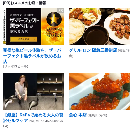
[PR]おススメのお店・情報
PR
完璧な生ビール体験を。ザ・パ
グリル ロン 阪急三番街店
(梅田/洋
ーフェクト黒ラベルが飲めるお
食)
店
(サッポロビール)
【銀座】ReFaで始める大人の贅
魚心 本店
(東梅田/寿司)
沢セルフケア
PR(ReFa GINZA on CR
EA)