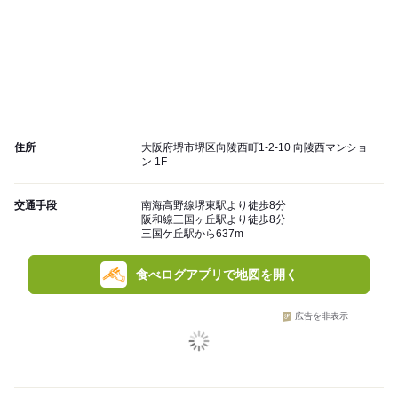
住所
大阪府堺市堺区向陵西町1-2-10 向陵西マンショ
ン 1F
交通手段
南海高野線堺東駅より徒歩8分
阪和線三国ヶ丘駅より徒歩8分
三国ケ丘駅から637m
食べログアプリで地図を開く
広告を非表示