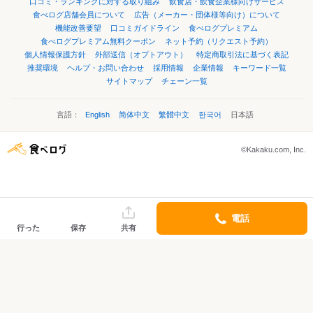
口コミ・ランキングに対する取り組み
飲食店・飲食企業様向けサービス
食べログ店舗会員について
広告（メーカー・団体様等向け）について
機能改善要望
口コミガイドライン
食べログプレミアム
食べログプレミアム無料クーポン
ネット予約（リクエスト予約）
個人情報保護方針
外部送信（オプトアウト）
特定商取引法に基づく表記
推奨環境
ヘルプ・お問い合わせ
採用情報
企業情報
キーワード一覧
サイトマップ
チェーン一覧
言語：
English
简体中文
繁體中文
한국어
日本語
©Kakaku.com, Inc.
電話
行った
保存
共有