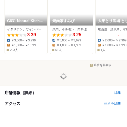
G831 Natural Kitchen
焼肉家すみび
大衆とり酒場 と
& Cafe
ちず 堺東店
イタリアン、ワインバー、バル
焼肉、ホルモン、肉料理
居酒屋、焼き鳥、水
3.39
3.25
-
￥3,000～￥3,999
￥3,000～￥3,999
￥2,000～￥2,999
Dinner:
Dinner:
Dinner:
￥1,000～￥1,999
￥1,000～￥1,999
￥1,000～￥1,999
Lunch:
Lunch:
Lunch:
203人
61人
1人
広告を非表示
店舗情報（詳細）
編集
アクセス
住所を編集