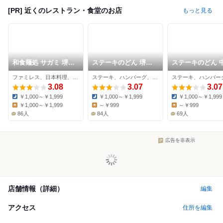
[PR] 近くのレストラン・食堂のお店
もっと見る
和食麺処 サガミ 堺山
ステーキのどん 堺七
ステーキのどん 
本店
道店
舌鳥店
ファミレス、日本料理、そば
ステーキ、ハンバーグ、ファミレス
3.08
3.07
3.07
￥1,000～￥1,999
￥1,000～￥1,999
￥1,000～￥1,999
Dinner:
Dinner:
Dinner:
￥1,000～￥1,999
～￥999
～￥999
Lunch:
Lunch:
Lunch:
86人
84人
69人
広告を非表示
店舗情報（詳細）
編集
アクセス
住所を編集