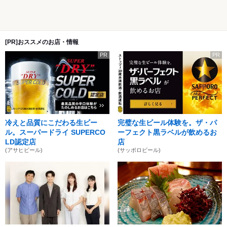
[PR]おススメのお店・情報
PR
PR
冷えと品質にこだわる生ビー
完璧な生ビール体験を。ザ・パ
ル。スーパードライ SUPERCO
ーフェクト黒ラベルが飲めるお
LD認定店
店
(アサヒビール)
(サッポロビール)