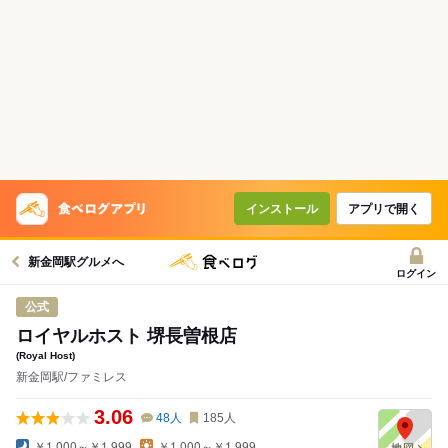
インストール
アプリで開く
新金岡駅グルメへ
ログイン
公式
ロイヤルホスト 堺長曽根店
(Royal Host)
新金岡駅/ファミレス
3.06
48
人
185
人
￥1,000～￥1,999
￥1,000～￥1,999