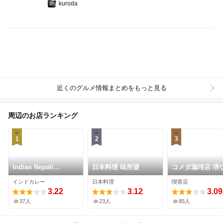
kuroda
近くのグルメ情報まとめをもっと見る
周辺のお店ランキング
1
2
3
Indian Nepali
日本料理 味所望
コメダ珈琲店 堺
Restaurant HEERA
もず店
インドカレー
日本料理
喫茶店
3.22
3.12
3.09
37人
23人
85人