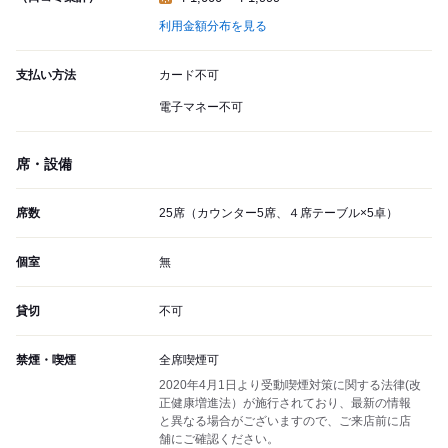
利用金額分布を見る
支払い方法
カード不可
電子マネー不可
席・設備
席数
25席（カウンター5席、４席テーブル×5卓）
個室
無
貸切
不可
禁煙・喫煙
全席喫煙可
2020年4月1日より受動喫煙対策に関する法律(改
正健康増進法）が施行されており、最新の情報
と異なる場合がございますので、ご来店前に店
舗にご確認ください。