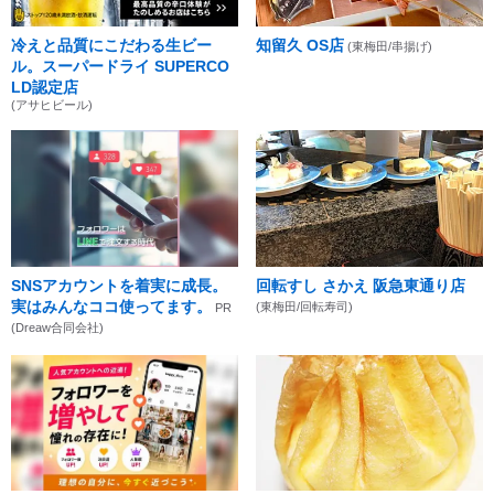
冷えと品質にこだわる生ビー
知留久 OS店
(東梅田/串揚げ)
ル。スーパードライ SUPERCO
LD認定店
(アサヒビール)
SNSアカウントを着実に成長。
回転すし さかえ 阪急東通り店
実はみんなココ使ってます。
(東梅田/回転寿司)
PR
(Dreaw合同会社)