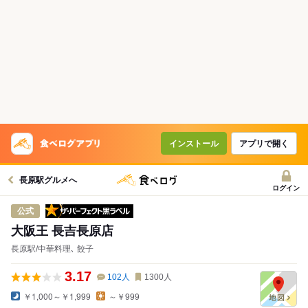
インストール
アプリで開く
長原駅グルメへ
ログイン
ザ・パーフェクト黒ラベル
公式
大阪王 長吉長原店
長原駅/中華料理､ 餃子
3.17
102
人
1300
人
￥1,000～￥1,999
～￥999