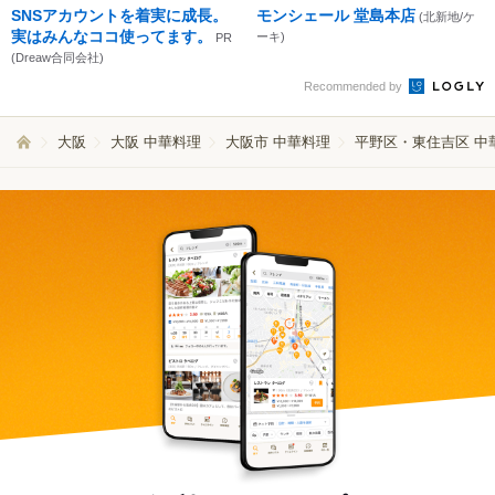
SNSアカウントを着実に成長。
モンシェール 堂島本店
(北新地/ケ
実はみんなココ使ってます。
ーキ)
PR
(Dreaw合同会社)
Recommended by
大阪
大阪 中華料理
大阪市 中華料理
平野区・東住吉区 中