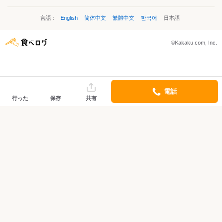
言語：
English
简体中文
繁體中文
한국어
日本語
©Kakaku.com, Inc.
電話
行った
保存
共有