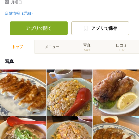
月曜日
店舗情報（詳細）
アプリで開く
アプリで保存
写真
口コミ
トップ
メニュー
549
102
写真