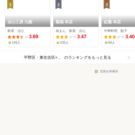
1
2
3
点心工房 九龍
龍福 本店
紅龍 本店
飲茶・点心
肉まん、飲茶・点心
中華料理、餃子
3.69
3.47
3.40
149人
235人
94人
平野区・東住吉区×中華料理
のランキングをもっと見る
広告を非表示