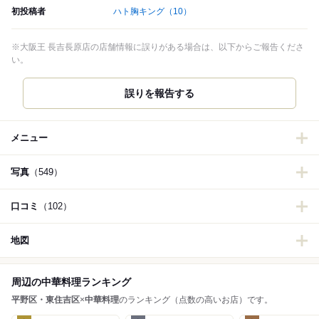
初投稿者
ハト胸キング
（10）
※大阪王 長吉長原店の店舗情報に誤りがある場合は、以下からご報告くださ
い。
誤りを報告する
メニュー
写真
（549）
口コミ
（102）
地図
周辺の中華料理ランキング
平野区・東住吉区
×
中華料理
のランキング（点数の高いお店）です。