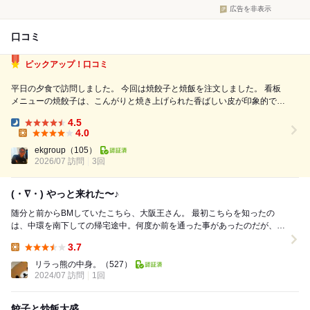
広告を非表示
口コミ
ピックアップ！口コミ
平日の夕食で訪問しました。 今回は焼餃子と焼飯を注文しました。 看板
メニューの焼餃子は、こんがりと焼き上げられた香ばしい皮が印象的で、
外はパリッと、中はジューシー。餡は肉と野菜のバランスが良く、一口サ
4.5
イズで食べやすいため、つい箸が進みます。 焼飯はしっとりとしながら
Dinner:
4.0
も程よいパラパラ...
Lunch:
ekgroup
（105）
2026/07 訪問
3回
(・∇・) やっと来れた〜♪
随分と前からBMしていたこちら、大阪王さん。 最初こちらを知ったの
は、中環を南下しての帰宅途中。何度か前を通った事があったのだが、そ
の時 あれ？「将」取れた？ っ...
3.7
Lunch:
リラっ熊の中身。
（527）
2024/07 訪問
1回
餃子と炒飯大盛