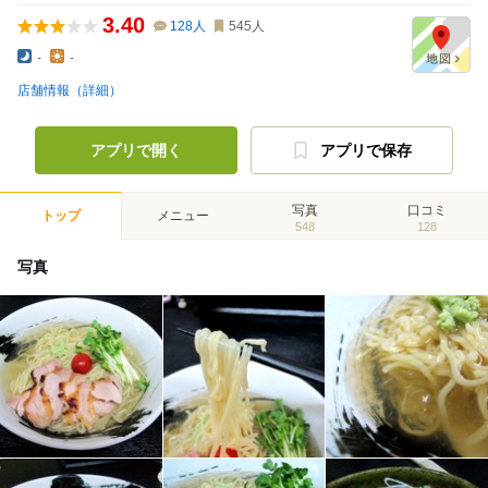
3.40
128
人
545
人
-
-
店舗情報（詳細）
アプリで開く
アプリで保存
写真
口コミ
トップ
メニュー
548
128
写真