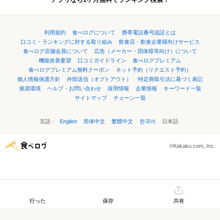
利用規約
食べログについて
携帯電話番号認証とは
口コミ・ランキングに対する取り組み
飲食店・飲食企業様向けサービス
食べログ店舗会員について
広告（メーカー・団体様等向け）について
機能改善要望
口コミガイドライン
食べログプレミアム
食べログプレミアム無料クーポン
ネット予約（リクエスト予約）
個人情報保護方針
外部送信（オプトアウト）
特定商取引法に基づく表記
推奨環境
ヘルプ・お問い合わせ
採用情報
企業情報
キーワード一覧
サイトマップ
チェーン一覧
言語：
English
简体中文
繁體中文
한국어
日本語
©Kakaku.com, Inc.
行った
保存
共有