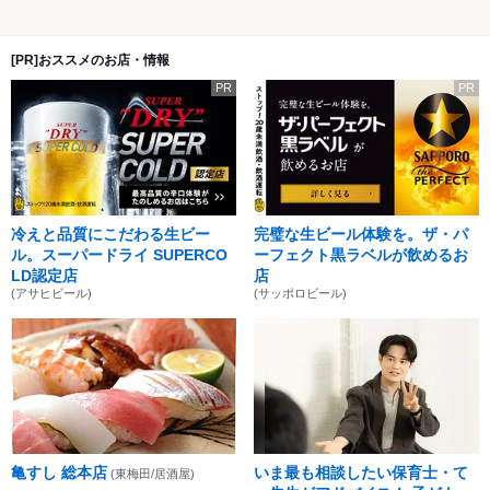
[PR]おススメのお店・情報
PR
PR
冷えと品質にこだわる生ビー
完璧な生ビール体験を。ザ・パ
ル。スーパードライ SUPERCO
ーフェクト黒ラベルが飲めるお
LD認定店
店
(アサヒビール)
(サッポロビール)
亀すし 総本店
いま最も相談したい保育士・て
(東梅田/居酒屋)