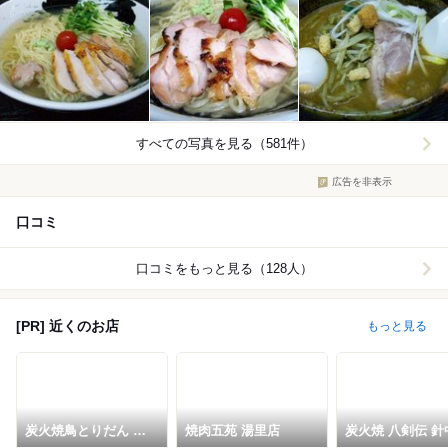
すべての写真を見る（581件）
広告を非表示
口コミ
口コミをもっと見る（128人）
[PR] 近くのお店
もっと見る
炭火焼鳥とりだん 平
焼肉五苑 湯里店
炭火焼 八剣伝 針
野店
駅前店