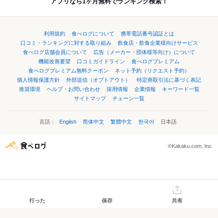
アプリなら1ヶ月無料でランキング検索！
利用規約
食べログについて
携帯電話番号認証とは
口コミ・ランキングに対する取り組み
飲食店・飲食企業様向けサービス
食べログ店舗会員について
広告（メーカー・団体様等向け）について
機能改善要望
口コミガイドライン
食べログプレミアム
食べログプレミアム無料クーポン
ネット予約（リクエスト予約）
個人情報保護方針
外部送信（オプトアウト）
特定商取引法に基づく表記
推奨環境
ヘルプ・お問い合わせ
採用情報
企業情報
キーワード一覧
サイトマップ
チェーン一覧
言語：
English
简体中文
繁體中文
한국어
日本語
©Kakaku.com, Inc.
行った
保存
共有