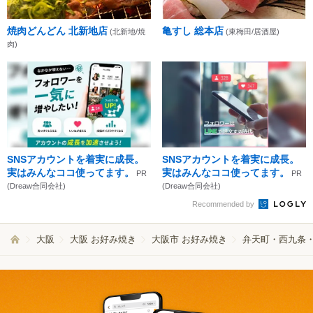
焼肉どんどん 北新地店
亀すし 総本店
(北新地/焼
(東梅田/居酒屋)
肉)
SNSアカウントを着実に成長。
SNSアカウントを着実に成長。
実はみんなココ使ってます。
実はみんなココ使ってます。
PR
PR
(Dreaw合同会社)
(Dreaw合同会社)
Recommended by
大阪
大阪 お好み焼き
大阪市 お好み焼き
弁天町・西九条・