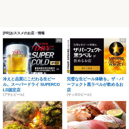
[PR]おススメのお店・情報
PR
PR
冷えと品質にこだわる生ビー
完璧な生ビール体験を。ザ・パ
ル。スーパードライ SUPERCO
ーフェクト黒ラベルが飲めるお
LD認定店
店
(アサヒビール)
(サッポロビール)