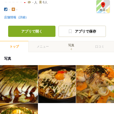
-
人
-
6
人
-
-
店舗情報（詳細）
アプリで開く
アプリで保存
写真
トップ
メニュー
口コミ
4
写真