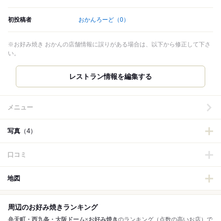
初投稿者
おかんろーど
（0）
※お好み焼き おかんの店舗情報に誤りがある場合は、以下から修正して下さ
い。
メニュー
写真
（4）
口コミ
地図
周辺のお好み焼きランキング
弁天町・西九条・大阪ドーム
×
お好み焼き
のランキング（点数の高いお店）で