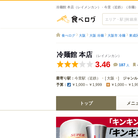
冷麺館 本店（レイメンカン） - 今里（近鉄）（冷麺）
食べログ
食べログ
大阪
大阪 冷麺
大阪市 冷麺
東成
冷麺館 本店
（レイメンカン）
3.46
187
人
最寄り駅：
今里駅（近鉄）
[
大阪
]
ジャンル
予算：
￥1,000～￥1,999
￥1,000～￥1,9
トップ
メニ