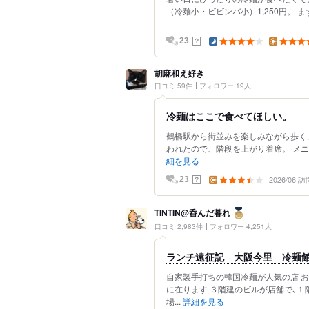
（冷麺小・ビビンバ小）1,250円。 
？
23
胡麻和え好き
口コミ 59件
フォロワー 19人
冷麺はここで食べてほしい。
鶴橋駅から街並みを楽しみながら歩くこ
われたので、階段を上がり着席。 メニ
細を見る
2026/06 訪
？
23
TINTIN@呑んだ暮れ
口コミ 2,983件
フォロワー 4,251人
ランチ遠征記 大阪今里 冷麺館 
自家製手打ちの韓国冷麺が人気の店 
に在ります ３階建のビルが店舗で､１
場...
詳細を見る