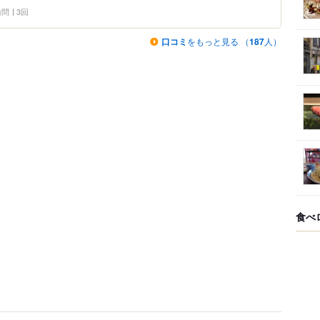
 訪問
3回
口コミ
をもっと見る （
187
人）
食べ