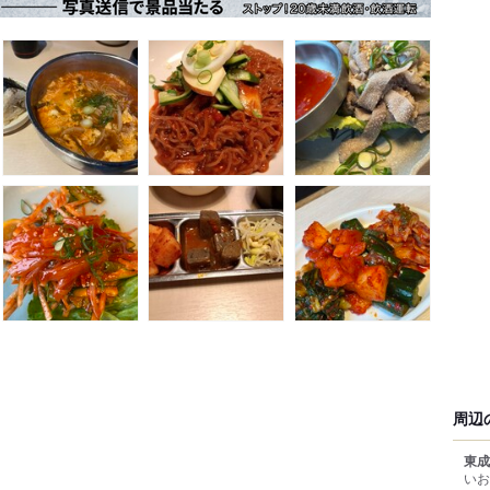
周辺
東成
いお