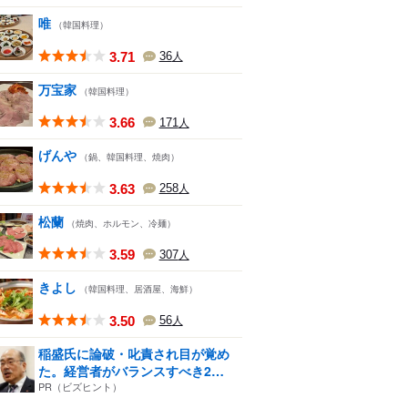
唯
（韓国料理）
3.71
36
人
万宝家
（韓国料理）
3.66
171
人
げんや
（鍋、韓国料理、焼肉）
3.63
258
人
松蘭
（焼肉、ホルモン、冷麺）
3.59
307
人
きよし
（韓国料理、居酒屋、海鮮）
3.50
56
人
稲盛氏に論破・叱責され目が覚め
た。経営者がバランスすべき2
つ...
PR（ビズヒント）