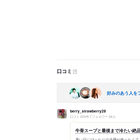
口コミ
？
好みのあう人を
berry_strawberry28
口コミ 205件
フォロワー 36人
牛骨スープと最後まで冷たい絶
暑い日にぴったりの冷麺が食べたくて