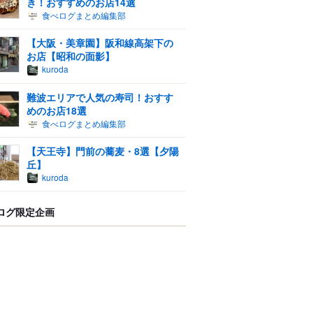
き！おすすめのお店14選
食べログまとめ編集部
【大阪・美章園】阪和線高架下の
お店【昭和の面影】
kuroda
難波エリアで人気の寿司！おすす
めのお店18選
食べログまとめ編集部
【天王寺】門前の蕎麦・8選【夕陽
丘】
kuroda
ログ限定企画