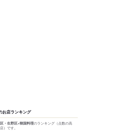
のお店ランキング
区・生野区×韓国料理
のランキング
（点数の高
店）
です。