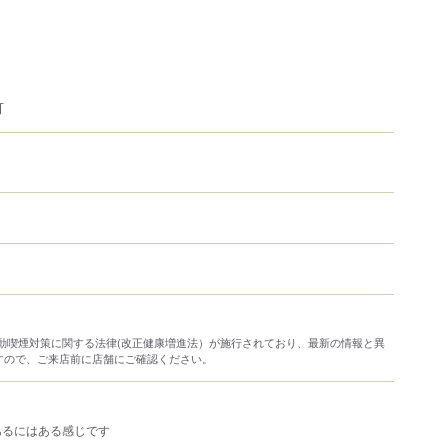
可
り受動喫煙対策に関する法律(改正健康増進法）が施行されており、最新の情報と異
すので、ご来店前に店舗にご確認ください。
あるにはある感じです