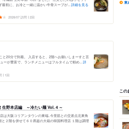
東
まず最初に、お冷と一緒に温かい牛骨スープが...
詳細を見る
2026/07 訪問
2回
と20分で到着。 入店すると、2階へお願いしまーすと言
ューが豊富で、ランチメニューはフルタイムで頼め...
詳
問
1回
この
生野本店編 ～冷たい麺 Vol.４～
お店は大阪コリアンタウンの東端､今里筋との交差点北東角
階と２階を併せて６０席超の大箱の韓国料理店 １階は調理