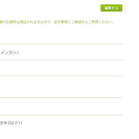
報の正確性は保証されませんので、必ず事前にご確認の上ご利用ください。
イメンカン）
区
中川
2-7-11