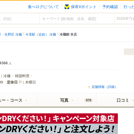
食べログについて
保有Vポイント
予約確認
行っ
区・生野区 冷麺
今里駅（近鉄） 冷麺
冷麺館 本店
4366
人
：
冷麺
韓国料理
定休日
：
木曜日
99
店舗情報（詳細）
ュー・コース
写真
口コミ
979