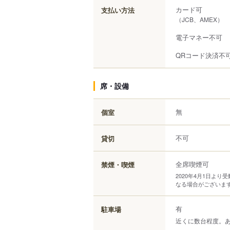
カード可
支払い方法
（JCB、AMEX）
電子マネー不可
QRコード決済不
席・設備
無
個室
不可
貸切
全席喫煙可
禁煙・喫煙
2020年4月1日よ
なる場合がございま
有
駐車場
近くに数台程度。