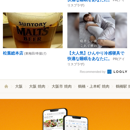
リスプラザ)
松葉総本店
【大人気】ひんやり冷感寝具で
(東梅田/串揚げ)
快適な睡眠をあなたに。
PR(アイ
リスプラザ)
Recommended by
大阪
大阪 焼肉
大阪市 焼肉
鶴橋・上本町 焼肉
鶴橋駅 