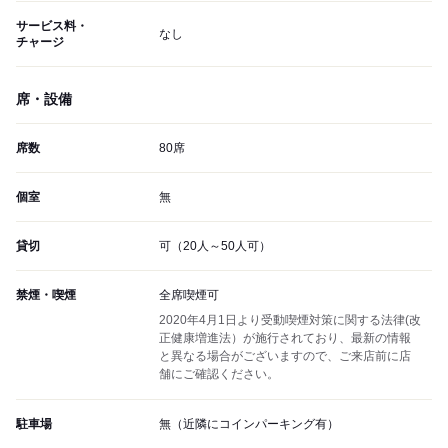
サービス料・
なし
チャージ
席・設備
席数
80席
個室
無
貸切
可（20人～50人可）
禁煙・喫煙
全席喫煙可
2020年4月1日より受動喫煙対策に関する法律(改
正健康増進法）が施行されており、最新の情報
と異なる場合がございますので、ご来店前に店
舗にご確認ください。
駐車場
無（近隣にコインパーキング有）