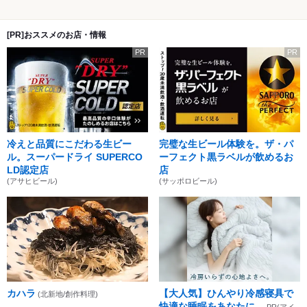
[PR]おススメのお店・情報
PR
PR
冷えと品質にこだわる生ビー
完璧な生ビール体験を。ザ・パ
ル。スーパードライ SUPERCO
ーフェクト黒ラベルが飲めるお
LD認定店
店
(アサヒビール)
(サッポロビール)
カハラ
【大人気】ひんやり冷感寝具で
(北新地/創作料理)
快適な睡眠をあなたに。
PR(アイ