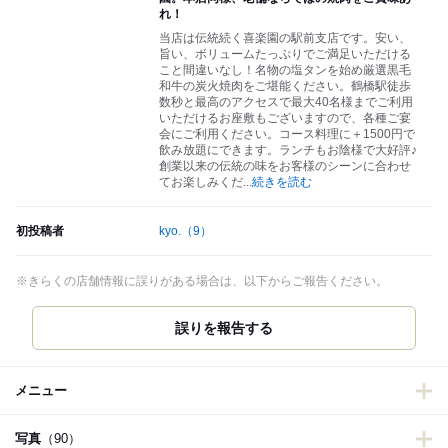
れ！
当店は伝統続く喜楽園の駅前支店です。安い、
旨い、ボリュームたっぷりでご満足いただける
こと間違いなし！名物の塩タンを始め厳選黒毛
和牛の炭火焼肉をご堪能ください。鶴橋駅徒歩
数秒と最高のアクセスで最大40名様までご利用
いただけるお座敷もございますので、各種ご宴
会にご利用ください。コース料理に＋1500円で
飲み放題にできます。ランチもお陰様で大好評♪
創業以来の伝統の味をお客様のシーンに合わせ
てお楽しみくだ
...
続きを読む
初投稿者
kyo.
（9）
※きらくの店舗情報に誤りがある場合は、以下からご報告ください。
誤りを報告する
メニュー
写真
（90）