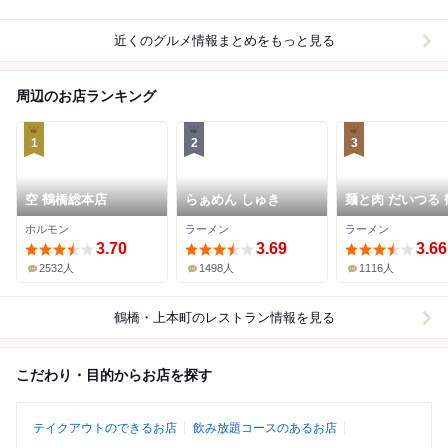
近くのグルメ情報まとめをもっと見る
周辺のお店ランキング
1
2
3
空 鶴橋総本店
らぁめん しゅき
麺と肉 だいつる 
店
ホルモン
ラーメン
ラーメン
3.70
3.69
3.66
2532人
1498人
1116人
鶴橋・上本町
のレストラン情報を見る
こだわり・目的からお店を探す
テイクアウトのできるお店
飲み放題コースのあるお店