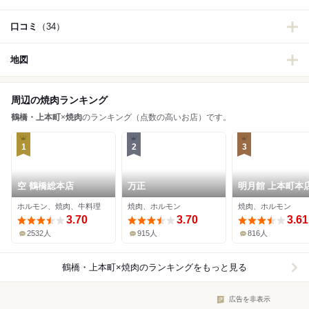
口コミ
（34）
地図
周辺の焼肉ランキング
鶴橋・上本町
×
焼肉
のランキング（点数の高いお店）です。
1
2
3
空 鶴橋総本店
万正
明月館 上本町本
ホルモン、焼肉、牛料理
焼肉、ホルモン
焼肉、ホルモン
3.70
3.70
3.61
2532人
915人
816人
鶴橋・上本町×焼肉
のランキングをもっと見る
広告を非表示