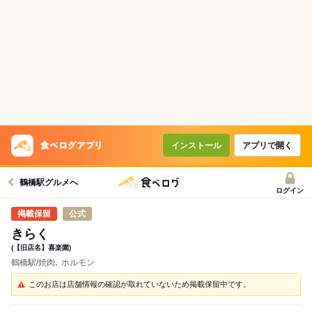
インストール
アプリで開く
鶴橋駅グルメへ
ログイン
公式
きらく
(【旧店名】喜楽園)
鶴橋駅/焼肉､ ホルモン
このお店は店舗情報の確認が取れていないため掲載保留中です。