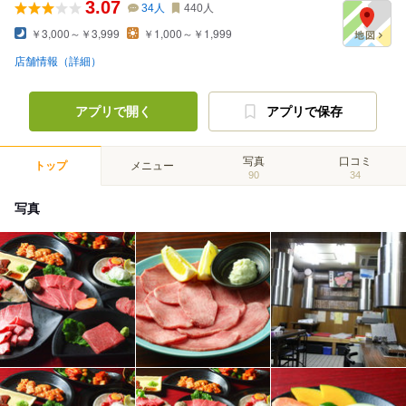
3.07
34
人
440
人
￥3,000～￥3,999
￥1,000～￥1,999
店舗情報（詳細）
アプリで開く
アプリで保存
写真
口コミ
トップ
メニュー
90
34
写真