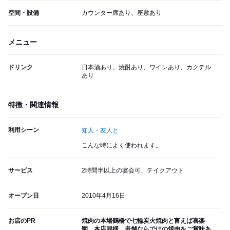
空間・設備
カウンター席あり、座敷あり
メニュー
ドリンク
日本酒あり、焼酎あり、ワインあり、カクテル
あり
特徴・関連情報
利用シーン
知人・友人と
こんな時によく使われます。
サービス
2時間半以上の宴会可、テイクアウト
オープン日
2010年4月16日
お店のPR
焼肉の本場鶴橋で七輪炭火焼肉と言えば喜楽
園。本店同様、老舗ならではの焼肉をご賞味あ