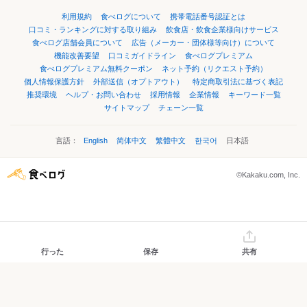
利用規約
食べログについて
携帯電話番号認証とは
口コミ・ランキングに対する取り組み
飲食店・飲食企業様向けサービス
食べログ店舗会員について
広告（メーカー・団体様等向け）について
機能改善要望
口コミガイドライン
食べログプレミアム
食べログプレミアム無料クーポン
ネット予約（リクエスト予約）
個人情報保護方針
外部送信（オプトアウト）
特定商取引法に基づく表記
推奨環境
ヘルプ・お問い合わせ
採用情報
企業情報
キーワード一覧
サイトマップ
チェーン一覧
言語：
English
简体中文
繁體中文
한국어
日本語
©Kakaku.com, Inc.
行った
保存
共有