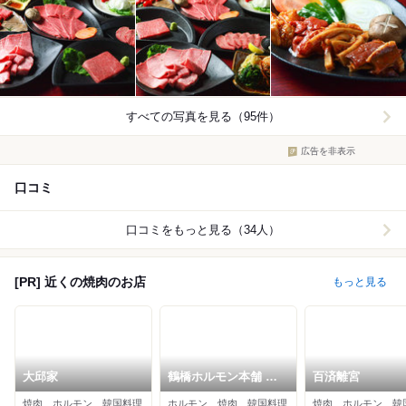
すべての写真を見る（95件）
広告を非表示
口コミ
口コミをもっと見る（34人）
[PR] 近くの焼肉のお店
もっと見る
大邱家
鶴橋ホルモン本舗 本
百済離宮
店
焼肉、ホルモン、韓国料理
ホルモン、焼肉、韓国料理
焼肉、ホルモン、韓