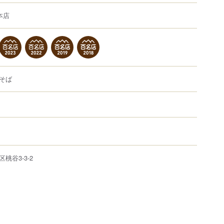
本店
そば
区
桃谷
3-3-2