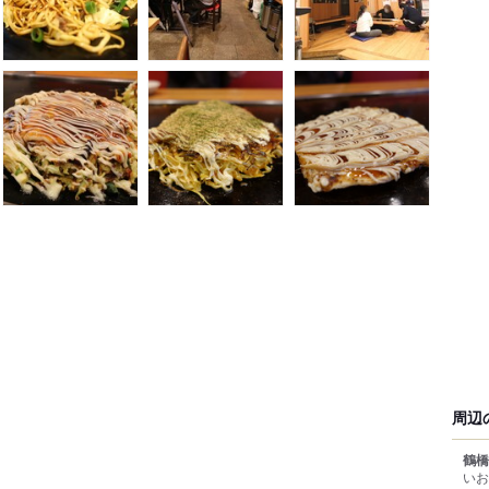
周辺
鶴橋
いお