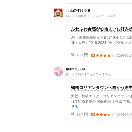
しんのすけ０８
口コミ 1,885件
フォロワー 1,182人
ふわふわ食感が心地よいお好み
JR・近鉄鶴橋駅から徒歩10分ほどに
都・大阪」2016-2023でビブグルマ
2026/05
？
109
mari.h0309
口コミ 569件
フォロワー 818人
鶴橋コリアンタウンへ向かう途中
大阪・鶴橋エリア、コリアンタウンへ
れている老舗の お好み焼 オモニ 本店。
見る
2026/05
？
114