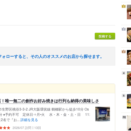
1
2
投稿する
3
フォローすると、その人のオススメのお店から探せます。
4
5
店！唯一無二の創作お好み焼きは行列も納得の美味しさ
野区桃谷3-3-2 JR大阪環状線 鶴橋駅から徒歩10分 Os
歩10分 ♦予約不可 定休日⇒月•火 水・木・金・土・日 11:
チに2名で『お...
詳細を見る
2026/07 訪問
13回