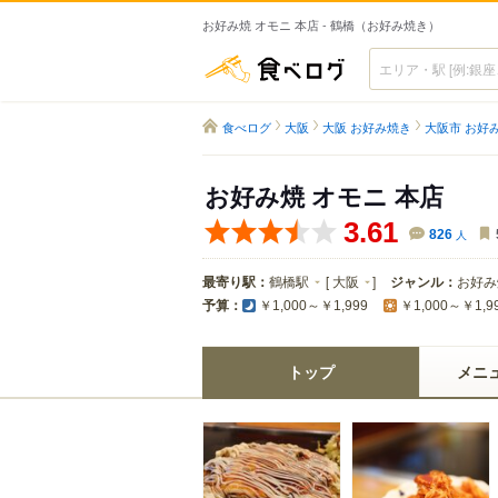
お好み焼 オモニ 本店 - 鶴橋（お好み焼き）
食べログ
食べログ
大阪
大阪 お好み焼き
大阪市 お好
お好み焼 オモニ 本店
3.61
826
人
最寄り駅：
鶴橋駅
[
大阪
]
ジャンル：
お好み
予算：
￥1,000～￥1,999
￥1,000～￥1,9
トップ
メニ