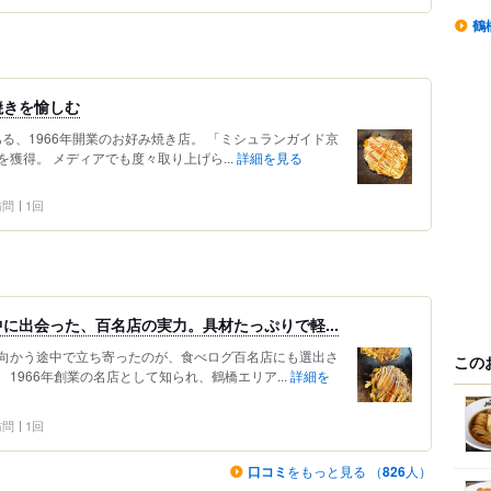
鶴
焼きを愉しむ
ある、1966年開業のお好み焼き店。 「ミシュランガイド京
ンを獲得。 メディアでも度々取り上げら...
詳細を見る
 訪問
1回
に出会った、百名店の実力。具材たっぷりで軽...
向かう途中で立ち寄ったのが、食べログ百名店にも選出さ
この
 1966年創業の名店として知られ、鶴橋エリア...
詳細を
 訪問
1回
口コミ
をもっと見る （
826
人）