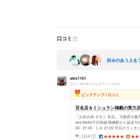
口コミ
？
好みのあう人を
alex1101
口コミ 621件
フォロワー 1,116人
ピックアップ！口コミ
百名店＆ミシュラン掲載の実力
『お好み焼 オモニ 本店』 大阪府大阪市生
aka Metro千日前線 鶴橋駅から徒
30 - 21:45 L.O. 21:00 平日のラン
？
1314