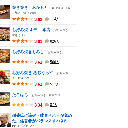
焼き焼き おかもと
（鉄板焼き、お好
み焼き、焼きそば）
3.62
114
人
お好み焼 オモニ 本店
（お好み焼き、
焼きそば）
3.61
826
人
お好み焼きもみじ
（お好み焼き）
3.61
566
人
お好み焼き あじくらや
（お好み焼
き、焼きそば）
3.61
517
人
たこはち
（お好み焼き、韓国料理）
3.34
87
人
稲盛氏に論破・叱責され目が覚め
た。経営者がバランスすべき2
つ...
PR（ビズヒント）