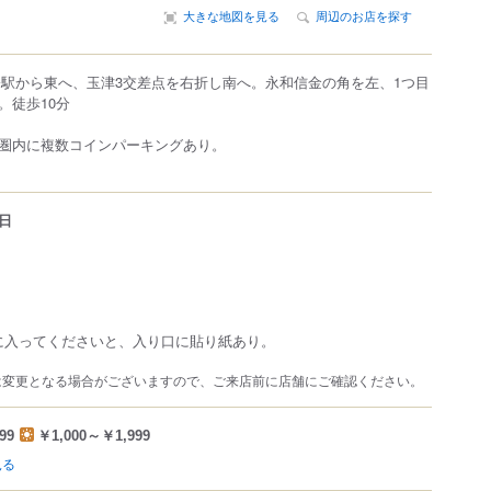
大きな地図を見る
周辺のお店を探す
橋駅から東へ、玉津3交差点を右折し南へ。永和信金の角を左、1つ目
。徒歩10分
圏内に複数コインパーキングあり。
日
お店に入ってくださいと、入り口に貼り紙あり。
は変更となる場合がございますので、ご来店前に店舗にご確認ください。
99
￥1,000～￥1,999
見る