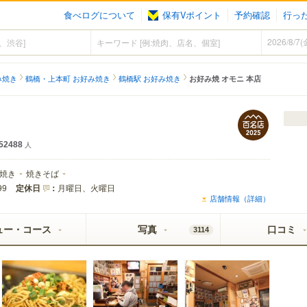
食べログについて
保有Vポイント
予約確認
行っ
み焼き
鶴橋・上本町 お好み焼き
鶴橋駅 お好み焼き
お好み焼 オモニ 本店
52488
人
焼き
焼きそば
定休日
：
月曜日、火曜日
99
店舗情報（詳細）
ュー・コース
写真
口コミ
3114