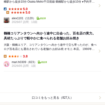
橋駅から徒歩10分 Osaka Metro千日前線 鶴橋駅から徒歩10分 ♦予約不
可 定休...
5.0
Dinner:
5.0
Lunch:
alex1101
（1120）
2026/07 訪問
13回
鶴橋コリアンタウンへ向かう途中に出会った、百名店の実力。
具材たっぷりで軽やかに食べられる老舗お好み焼き
大阪・鶴橋エリア、コリアンタウンへ向かう途中で立ち寄ったのが、食べ
ログ百名店にも選出されている老舗の お好み焼 オモニ 本店。 1966年創
業の名店として知られ、鶴橋エリア...
3.8
Lunch:
mari.h0309
（823）
2026/05 訪問
1回
口コミをもっと見る（827人）