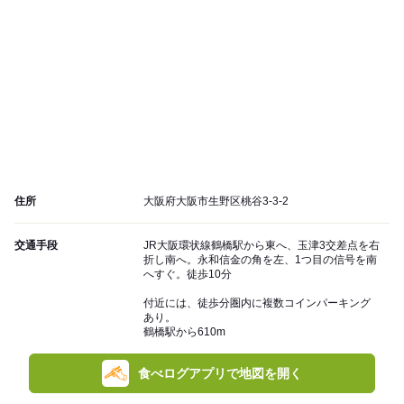
住所
大阪府大阪市生野区桃谷3-3-2
交通手段
JR大阪環状線鶴橋駅から東へ、玉津3交差点を右
折し南へ。永和信金の角を左、1つ目の信号を南
へすぐ。徒歩10分
付近には、徒歩分圏内に複数コインパーキング
あり。
鶴橋駅から610m
食べログアプリで地図を開く