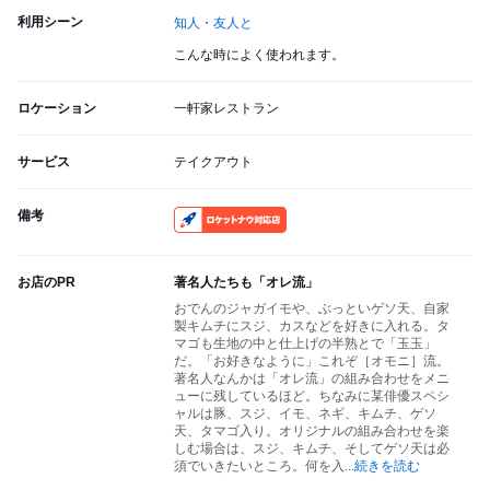
利用シーン
知人・友人と
こんな時によく使われます。
ロケーション
一軒家レストラン
サービス
テイクアウト
備考
RocketNow
お店のPR
著名人たちも「オレ流」
おでんのジャガイモや、ぶっといゲソ天、自家
製キムチにスジ、カスなどを好きに入れる。タ
マゴも生地の中と仕上げの半熟とで「玉玉」
だ。「お好きなように」これぞ［オモニ］流。
著名人なんかは「オレ流」の組み合わせをメニ
ューに残しているほど。ちなみに某俳優スペシ
ャルは豚、スジ、イモ、ネギ、キムチ、ゲソ
天、タマゴ入り。オリジナルの組み合わせを楽
しむ場合は、スジ、キムチ、そしてゲソ天は必
須でいきたいところ。何を入
...
続きを読む