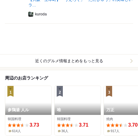
ラ...
kuroda
近くのグルメ情報まとめをもっと見る
周辺のお店ランキング
1
2
3
参鶏湯 人ル
唯
万正
韓国料理
韓国料理
焼肉
3.73
3.71
3.70
614人
36人
917人