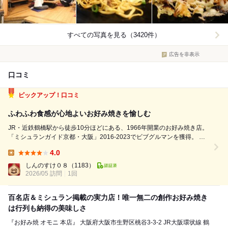
すべての写真を見る（3420件）
広告を非表示
口コミ
ピックアップ！口コミ
ふわふわ食感が心地よいお好み焼きを愉しむ
JR・近鉄鶴橋駅から徒歩10分ほどにある、1966年開業のお好み焼き店。
「ミシュランガイド京都・大阪」2016-2023でビブグルマンを獲得。 メ
ディアでも度々取り上げられ芸能人にもファンが多い人気店。 土曜日の
4.0
15:00過ぎに到着。 暑いし中途半端な時間なので、行列もなくすんなり...
Lunch:
しんのすけ０８
（1183）
2026/05 訪問
1回
百名店＆ミシュラン掲載の実力店！唯一無二の創作お好み焼き
は行列も納得の美味しさ
『お好み焼 オモニ 本店』 大阪府大阪市生野区桃谷3-3-2 JR大阪環状線 鶴