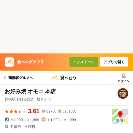
インストール
アプリで開く
鶴橋駅グルメへ
ログイン
お好み焼 オモニ 本店
鶴橋駅/お好み焼き､ 焼きそば
3.61
827
人
52518
人
￥1,000～￥1,999
￥1,000～￥1,999
月曜日、火曜日