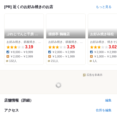
[PR] 近くのお好み焼きのお店
もっと見る
ぷれじでんと千房 シ
狸狸亭 鶴橋店
お好み焼き味松
ェラトン都ホテル大阪
お好み焼き、鉄板焼き、ステーキ
お好み焼き、鉄板焼き、居酒屋
店
3.19
3.25
3.02
￥8,000～￥9,999
￥2,000～￥2,999
￥2,000～￥2,999
Dinner:
Dinner:
Dinner:
￥2,000～￥2,999
￥1,000～￥1,999
￥1,000～￥1,999
Lunch:
Lunch:
Lunch:
132人
211人
1人
広告を非表示
店舗情報（詳細）
編集
アクセス
住所を編集