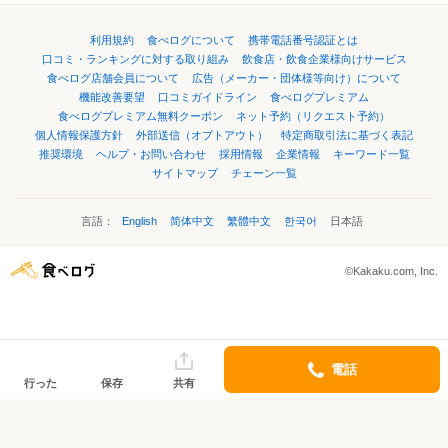
利用規約
食べログについて
携帯電話番号認証とは
口コミ・ランキングに対する取り組み
飲食店・飲食企業様向けサービス
食べログ店舗会員について
広告（メーカー・団体様等向け）について
機能改善要望
口コミガイドライン
食べログプレミアム
食べログプレミアム無料クーポン
ネット予約（リクエスト予約）
個人情報保護方針
外部送信（オプトアウト）
特定商取引法に基づく表記
推奨環境
ヘルプ・お問い合わせ
採用情報
企業情報
キーワード一覧
サイトマップ
チェーン一覧
言語：
English
简体中文
繁體中文
한국어
日本語
©Kakaku.com, Inc.
電話
行った
保存
共有