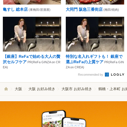
亀すし 総本店
大同門 阪急三番街店
(東梅田/居酒屋)
(梅田/焼肉)
【銀座】ReFaで始める大人の贅
特別な名入れギフトも！ 銀座で
沢セルフケア
選ぶReFaの上質ケア
PR(ReFa GINZA on CR
PR(ReFa GIN
EA)
ZA on CREA)
Recommended by
大阪
大阪 お好み焼き
大阪市 お好み焼き
鶴橋・上本町 お