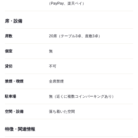
（PayPay、楽天ペイ）
席・設備
席数
20席（テーブル3卓、座敷3卓）
個室
無
貸切
不可
禁煙・喫煙
全席禁煙
駐車場
無（近くに複数コインパーキングあり）
空間・設備
落ち着いた空間
特徴・関連情報