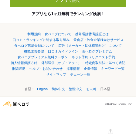
アプリで開く
アプリなら1ヶ月無料でランキング検索！
利用規約
食べログについて
携帯電話番号認証とは
口コミ・ランキングに対する取り組み
飲食店・飲食企業様向けサービス
食べログ店舗会員について
広告（メーカー・団体様等向け）について
機能改善要望
口コミガイドライン
食べログプレミアム
食べログプレミアム無料クーポン
ネット予約（リクエスト予約）
個人情報保護方針
外部送信（オプトアウト）
特定商取引法に基づく表記
推奨環境
ヘルプ・お問い合わせ
採用情報
企業情報
キーワード一覧
サイトマップ
チェーン一覧
言語：
English
简体中文
繁體中文
한국어
日本語
©Kakaku.com, Inc.