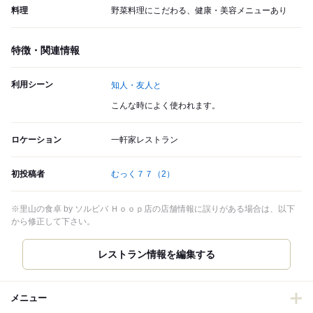
料理
野菜料理にこだわる、健康・美容メニューあり
特徴・関連情報
利用シーン
知人・友人と
こんな時によく使われます。
ロケーション
一軒家レストラン
初投稿者
むっく７７
（2）
※里山の食卓 by ソルビバ Ｈｏｏｐ店の店舗情報に誤りがある場合は、以下
から修正して下さい。
レストラン情報を編集する
メニュー