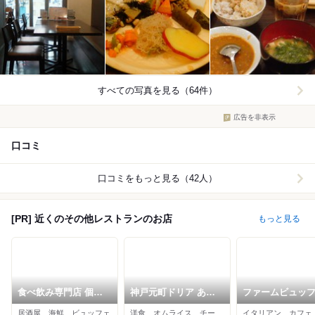
すべての写真を見る（64件）
広告を非表示
口コミ
口コミをもっと見る（42人）
[PR] 近くのその他レストランのお店
もっと見る
食べ飲み専門店 個室
神戸元町ドリア あべ
ファームビュッ
創作和食居酒屋 ゆず
のハルカスダイニング
mothers てんし
居酒屋、海鮮、ビュッフェ
洋食、オムライス、チーズ料理
の小町 天王寺店
店