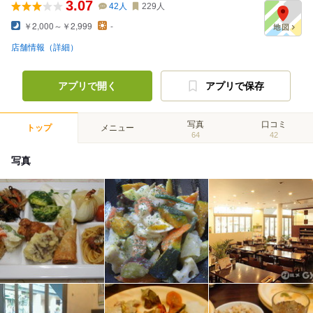
3.07
42
人
229
人
￥2,000～￥2,999
-
店舗情報（詳細）
アプリで開く
アプリで保存
写真
口コミ
トップ
メニュー
64
42
写真