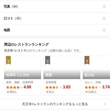
写真
（64）
口コミ
（42）
地図
周辺のレストランランキング
天王寺
×
レストラン
のランキング（点数の高いお店）です。
1
2
3
松寿司 たにがわ
照屋
虹の仏
寿司、海鮮、日本料理
日本料理
カレー、洋食
4.00
3.83
3.74
300人
61人
1165人
天王寺×レストラン
のランキングをもっと見る