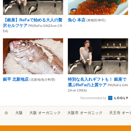
【銀座】ReFaで始める大人の贅
魚心 本店
(東梅田/寿司)
沢セルフケア
PR(ReFa GINZA on CR
EA)
銀平 北新地店
特別な名入れギフトも！ 銀座で
(北新地/魚介料理)
選ぶReFaの上質ケア
PR(ReFa GIN
ZA on CREA)
Recommended by
大阪
大阪 オーガニック
大阪市 オーガニック
天王寺 オー