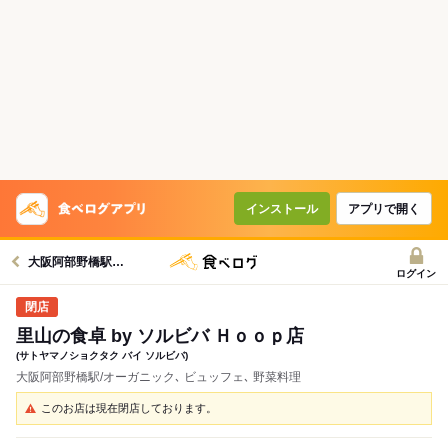
インストール
アプリで開く
大阪阿部野橋駅グルメへ
ログイン
里山の食卓 by ソルビバ Ｈｏｏｐ店
(サトヤマノショクタク バイ ソルビバ)
大阪阿部野橋駅/オーガニック､ ビュッフェ､ 野菜料理
このお店は現在閉店しております。