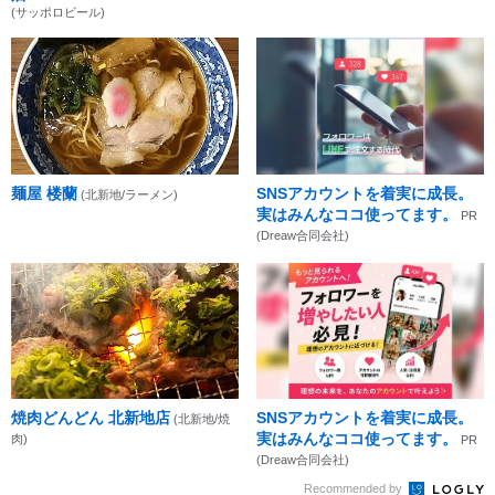
(サッポロビール)
麺屋 楼蘭
SNSアカウントを着実に成長。
(北新地/ラーメン)
実はみんなココ使ってます。
PR
(Dreaw合同会社)
焼肉どんどん 北新地店
SNSアカウントを着実に成長。
(北新地/焼
実はみんなココ使ってます。
肉)
PR
(Dreaw合同会社)
Recommended by