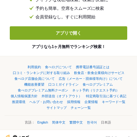
予約も簡単。空席をスムーズに検索
会員登録なし。すぐに利用開始
アプリで開く
アプリなら1ヶ月無料でランキング検索！
利用規約
食べログについて
携帯電話番号認証とは
口コミ・ランキングに対する取り組み
飲食店・飲食企業様向けサービス
食べログ店舗会員について
広告（メーカー・団体様等向け）について
機能改善要望
口コミガイドライン
食べログプレミアム
食べログプレミアム無料クーポン
ネット予約（リクエスト予約）
個人情報保護方針
外部送信（オプトアウト）
特定商取引法に基づく表記
推奨環境
ヘルプ・お問い合わせ
採用情報
企業情報
キーワード一覧
サイトマップ
チェーン一覧
言語：
English
简体中文
繁體中文
한국어
日本語