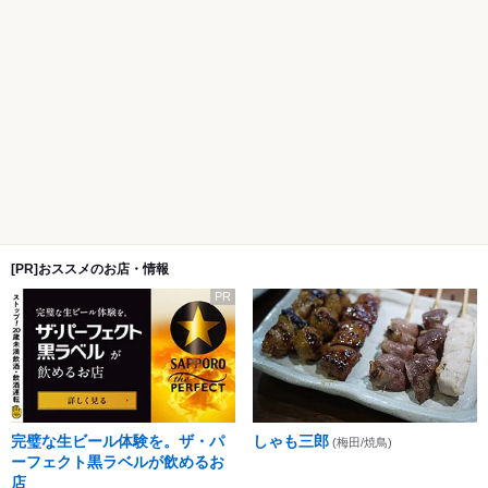
[PR]おススメのお店・情報
PR
完璧な生ビール体験を。ザ・パ
しゃも三郎
(梅田/焼鳥)
ーフェクト黒ラベルが飲めるお
店