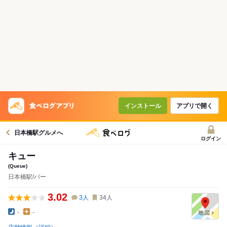
インストール
アプリで開く
日本橋駅グルメへ
ログイン
キュー
(Queue)
日本橋駅/バー
3.02
3
人
34
人
-
-