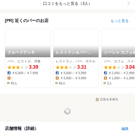
口コミをもっと見る（3人）
[PR] 近くのバーのお店
もっと見る
クルードデッキ
レストラン＆バー
シーシャ カフェ
17CLUB （アパホテ
ー C.STAND 
バー、ビストロ、洋食
レストラン、バー、ホテル
バー、カフェ、スイ
ル＆リゾート 大阪な
道頓堀店
3.39
んば駅前タワー）
3.31
3.04
￥6,000～￥7,999
￥3,000～￥3,999
￥2,000～￥2,999
Dinner:
Dinner:
Dinner:
-
￥3,000～￥3,999
￥1,000～￥1,999
Lunch:
Lunch:
Lunch:
45人
66人
2人
広告を非表示
店舗情報（詳細）
編集