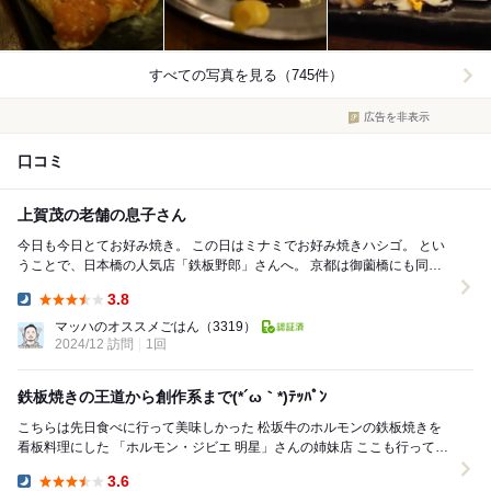
すべての写真を見る（745件）
広告を非表示
口コミ
上賀茂の老舗の息子さん
今日も今日とてお好み焼き。 この日はミナミでお好み焼きハシゴ。 とい
うことで、日本橋の人気店「鉄板野郎」さんへ。 京都は御薗橋にも同名
のお店がありますが、大阪の店舗は...
3.8
Dinner:
マッハのオススメごはん
（3319）
2024/12 訪問
1回
鉄板焼きの王道から創作系まで(*´ω｀*)ﾃｯﾊﾟﾝ
こちらは先日食べに行って美味しかった 松坂牛のホルモンの鉄板焼きを
看板料理にした 「ホルモン・ジビエ 明星」さんの姉妹店 ここも行ってみ
たかったんだぁ 日曜日にミナミで映画...
3.6