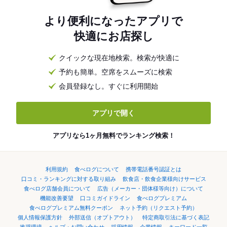
より便利になったアプリで
快適にお店探し
クイックな現在地検索。検索が快適に
予約も簡単。空席をスムーズに検索
会員登録なし。すぐに利用開始
アプリで開く
アプリなら1ヶ月無料でランキング検索！
利用規約
食べログについて
携帯電話番号認証とは
口コミ・ランキングに対する取り組み
飲食店・飲食企業様向けサービス
食べログ店舗会員について
広告（メーカー・団体様等向け）について
機能改善要望
口コミガイドライン
食べログプレミアム
食べログプレミアム無料クーポン
ネット予約（リクエスト予約）
個人情報保護方針
外部送信（オプトアウト）
特定商取引法に基づく表記