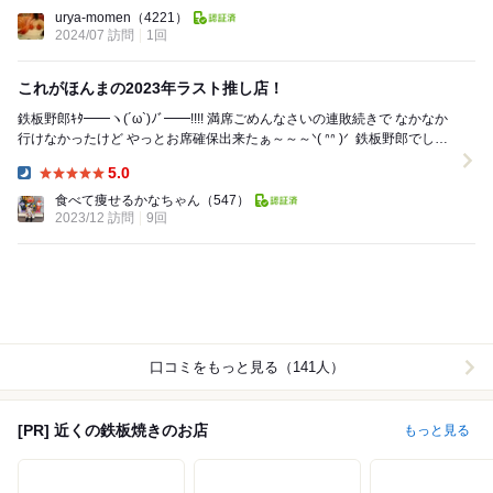
Dinner:
urya-momen
（4221）
2024/07 訪問
1回
これがほんまの2023年ラスト推し店！
鉄板野郎ｷﾀ━━ヽ(´ω`)ﾉﾞ━━!!!! 満席ごめんなさいの連敗続きで なかなか
行けなかったけど やっとお席確保出来たぁ～～～ᐠ( ᐢᐢ )ᐟ 鉄板野郎でしか
食べ...
5.0
Dinner:
食べて痩せるかなちゃん
（547）
2023/12 訪問
9回
口コミをもっと見る（141人）
[PR] 近くの鉄板焼きのお店
もっと見る