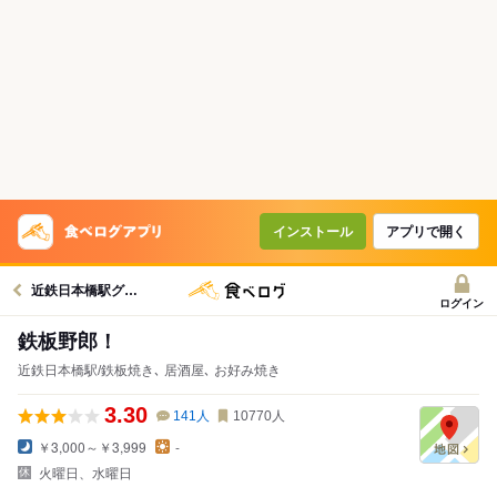
インストール
アプリで開く
近鉄日本橋駅グルメへ
ログイン
鉄板野郎！
近鉄日本橋駅/鉄板焼き､ 居酒屋､ お好み焼き
3.30
141
人
10770
人
￥3,000～￥3,999
-
火曜日、水曜日