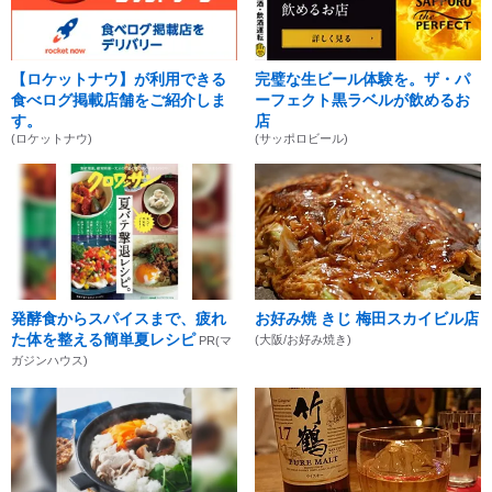
【ロケットナウ】が利用できる
完璧な生ビール体験を。ザ・パ
食べログ掲載店舗をご紹介しま
ーフェクト黒ラベルが飲めるお
す。
店
(ロケットナウ)
(サッポロビール)
発酵食からスパイスまで、疲れ
お好み焼 きじ 梅田スカイビル店
た体を整える簡単夏レシピ
(大阪/お好み焼き)
PR(マ
ガジンハウス)