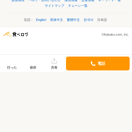
推奨環境
ヘルプ・お問い合わせ
採用情報
企業情報
キーワード一覧
サイトマップ
チェーン一覧
言語：
English
简体中文
繁體中文
한국어
日本語
©Kakaku.com, Inc.
電話
行った
保存
共有