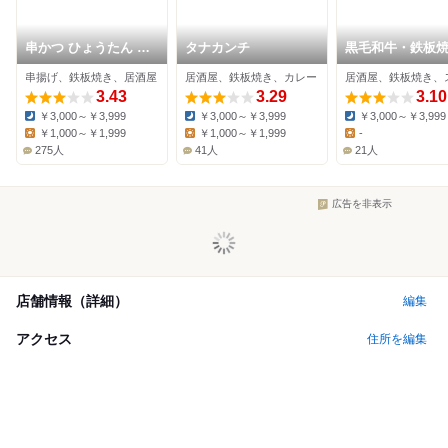
串かつ ひょうたん 本
タナカンチ
黒毛和牛・鉄板
店
お好み焼き 鉄じ
串揚げ、鉄板焼き、居酒屋
居酒屋、鉄板焼き、カレー
3.43
3.29
3.10
￥3,000～￥3,999
￥3,000～￥3,999
￥3,000～￥3,999
Dinner:
Dinner:
Dinner:
￥1,000～￥1,999
￥1,000～￥1,999
-
Lunch:
Lunch:
Lunch:
275人
41人
21人
広告を非表示
店舗情報（詳細）
編集
アクセス
住所を編集