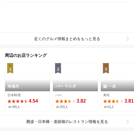
近くのグルメ情報まとめをもっと見る
周辺のお店ランキング
1
2
3
本湖月
バー マスダ
鮨 一永
日本料理
バー
寿司
4.54
3.82
3.81
395人
255人
62人
難波・日本橋・道頓堀
のレストラン情報を見る