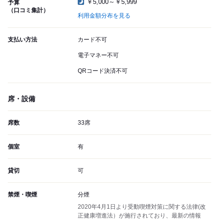
￥5,000～￥5,999
予算
（口コミ集計）
利用金額分布を見る
支払い方法
カード不可
電子マネー不可
QRコード決済不可
席・設備
席数
33席
個室
有
貸切
可
禁煙・喫煙
分煙
2020年4月1日より受動喫煙対策に関する法律(改
正健康増進法）が施行されており、最新の情報