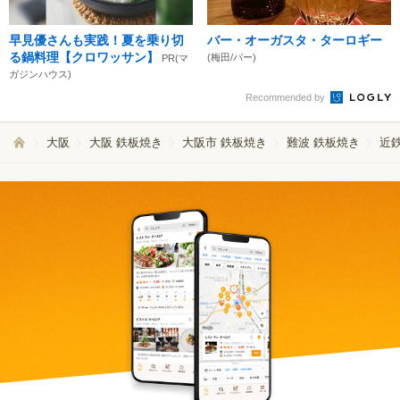
早見優さんも実践！夏を乗り切
バー・オーガスタ・ターロギー
る鍋料理【クロワッサン】
(梅田/バー)
PR(マ
ガジンハウス)
Recommended by
大阪
大阪 鉄板焼き
大阪市 鉄板焼き
難波 鉄板焼き
近