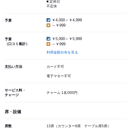
■ 定休日
不定休
￥4,000～￥4,999
予算
～￥999
￥5,000～￥5,999
予算
（口コミ集計）
～￥999
利用金額分布を見る
支払い方法
カード不可
電子マネー不可
サービス料・
チャーム 1名/300円
チャージ
席・設備
席数
13席（カウンター8席 テーブル席5席）