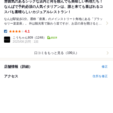
雰囲気のあるシックな店内と何を頼んでも美味しい料理たち！
なんばで予約必須の人気イタリアンは、誰と来ても喜ばれるコ
スパも素晴らしいカジュアルレストラン！
なんば駅徒歩1分。通称「座裏」のメインストリート角地にある「ブラッ
セリー楽楽座」。 外は観光客で賑わう道ですが、お店の扉を開けるとそ
こは別世界。まるで時間が止まったかのようにゆっ...
4.1
Dinner:
こうちゃん809
（1248）
2025/08 訪問
1回
口コミをもっと見る（199人）
店舗情報（詳細）
修正
アクセス
住所を修正