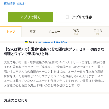
店舗情報（詳細）
アプリで開く
アプリで保存
写真
口コミ
トップ
座席
メニュー
654
199
50
貯まる
ディナーで人数×
pt
【なんば駅チカ】通称“座裏”に佇む隠れ家ブラッセリー♪お好きな
料理とワインで至福のひと時…
大阪で熱い街、旧・歌舞伎座の裏“座裏”のメインストリートに佇む、静寂に包
まれた隠れ家ブラッセリー「楽楽座」。常連様がきっかけで誕生した、香り
高い【山本さんちの自慢のベーコン】をはじめ、オーナー自ら仕入れた新鮮
食材を使ったお料理とソムリエによるワインをお楽しみいただけます！メニ
ューには載っていないメニューもお作りいたしますので、ご要望はお気軽に♪
お客様の心とお腹を満たす憩いのひと時をぜひここで…◎
お店のこだわり