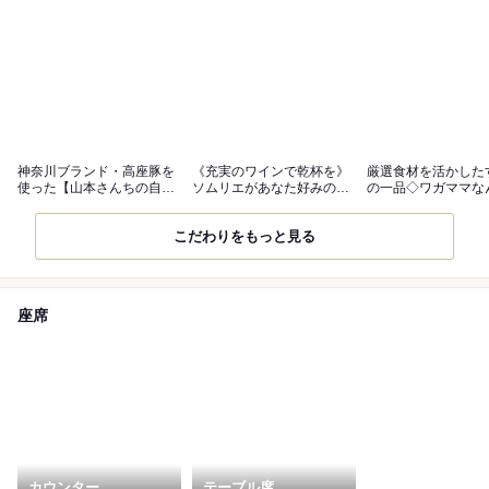
神奈川ブランド・高座豚を
《充実のワインで乾杯を》
厳選食材を活かした
使った【山本さんちの自慢
ソムリエがあなた好みの1
の一品◇ワガママな
のベーコン】
杯をご提案
お応え◎
こだわりをもっと見る
座席
カウンター
テーブル席