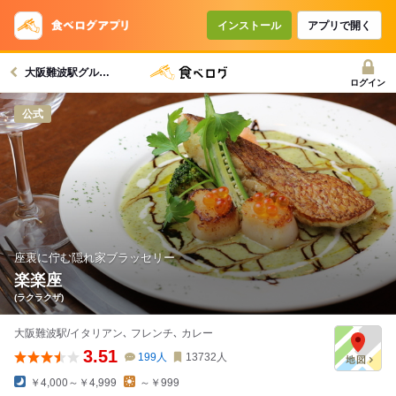
インストール
アプリで開く
大阪難波駅グルメへ
ログイン
公式
座裏に佇む隠れ家ブラッセリー
楽楽座
(ラクラクザ)
大阪難波駅/イタリアン､ フレンチ､ カレー
3.51
199
人
13732
人
￥4,000～￥4,999
～￥999