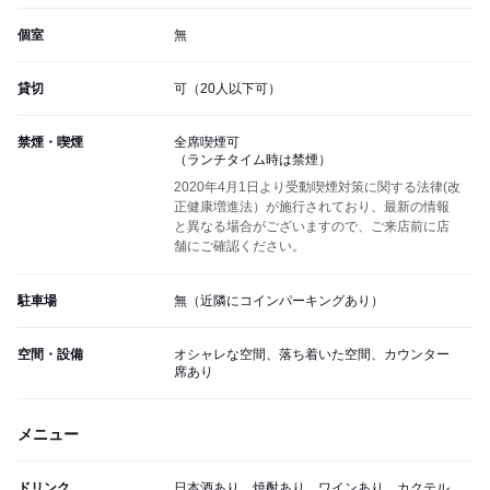
個室
無
貸切
可（20人以下可）
禁煙・喫煙
全席喫煙可
（ランチタイム時は禁煙）
2020年4月1日より受動喫煙対策に関する法律(改
正健康増進法）が施行されており、最新の情報
と異なる場合がございますので、ご来店前に店
舗にご確認ください。
駐車場
無（近隣にコインパーキングあり）
空間・設備
オシャレな空間、落ち着いた空間、カウンター
席あり
メニュー
ドリンク
日本酒あり、焼酎あり、ワインあり、カクテル