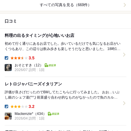
すべての写真を見る（669件）
口コミ
料理の出るタイミングが心地いいお店
初めて行く通りにあるお店でした。歩いているだけでも気になるお店がい
くつもあり、この辺りは飲み歩きも楽しそうだなと思いました。 18時15
分頃に到着すると、店内はまだ先客がおら...
3.5
Dinner:
おそとすき
（12）
2026/07 訪問
1回
レトロジャパニーズイタリアン
評価が良さげだったのでBMしてたこちらに行ってみました。 おお…いぶ
し銀のシェフ達(^^;) 前菜盛り合わせ的なものがなかったので魚のカルパ
ッチョ。 魚は鰤、サーモン、鮪...
3.2
Dinner:
Mackenzie*
（434）
2026/04 訪問
1回