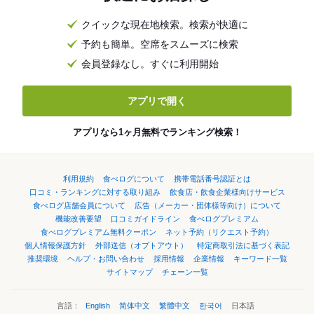
クイックな現在地検索。検索が快適に
予約も簡単。空席をスムーズに検索
会員登録なし。すぐに利用開始
アプリで開く
アプリなら1ヶ月無料でランキング検索！
利用規約
食べログについて
携帯電話番号認証とは
口コミ・ランキングに対する取り組み
飲食店・飲食企業様向けサービス
食べログ店舗会員について
広告（メーカー・団体様等向け）について
機能改善要望
口コミガイドライン
食べログプレミアム
食べログプレミアム無料クーポン
ネット予約（リクエスト予約）
個人情報保護方針
外部送信（オプトアウト）
特定商取引法に基づく表記
推奨環境
ヘルプ・お問い合わせ
採用情報
企業情報
キーワード一覧
サイトマップ
チェーン一覧
言語：
English
简体中文
繁體中文
한국어
日本語