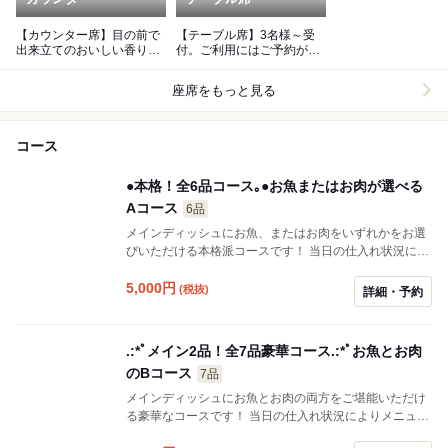
【カウンター席】目の前で
【テーブル席】3名様～受
出来立てのおいしい香りを
付。ご利用にはご予約が必
楽しめるカウンター席
要です◎
座席をもっと見る
コース
●本格！全6品コース｡●お魚またはお肉が選べる
Aコース
6品
メインディッシュにお魚、またはお肉をいずれかをお選
びいただける本格派コースです！ 当日の仕入れ状況によ
ってコースの品数が少々変わりますが、ご満足していた
だける自信あり◎
5,000
円
(税抜)
詳細・予約
.:*ﾟメイン2品！全7品豪華コース.:*ﾟお魚とお肉
のBコース
7品
メインディッシュにお魚とお肉の両方をご堪能いただけ
る豪華なコースです！ 当日の仕入れ状況によりメニュー
品数が少々変わりますが、ご満足していただける自信あ