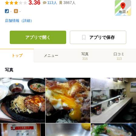
3.36
113
人
3867
人
-
-
店舗情報（詳細）
アプリで開く
アプリで保存
写真
口コミ
トップ
メニュー
316
113
写真