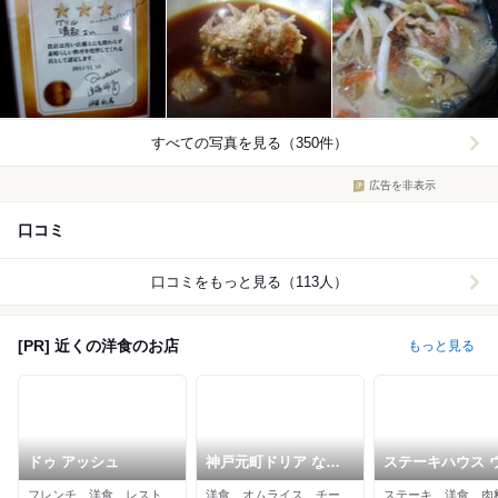
すべての写真を見る（350件）
広告を非表示
口コミ
口コミをもっと見る（113人）
[PR] 近くの洋食のお店
もっと見る
ドゥ アッシュ
神戸元町ドリア なん
ステーキハウス 
ばパークス店
スキーノヴァ
フレンチ、洋食、レストラン
洋食、オムライス、チーズ料理
ステーキ、洋食、肉