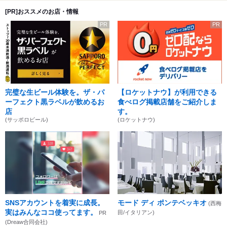
[PR]おススメのお店・情報
PR
PR
完璧な生ビール体験を。ザ・パ
【ロケットナウ】が利用できる
ーフェクト黒ラベルが飲めるお
食べログ掲載店舗をご紹介しま
店
す。
(サッポロビール)
(ロケットナウ)
SNSアカウントを着実に成長。
モード ディ ポンテベッキオ
(西梅
実はみんなココ使ってます。
田/イタリアン)
PR
(Dreaw合同会社)