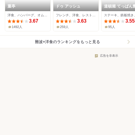
重亭
ドゥ アッシュ
道頓堀 てっぱん
家
洋食、ハンバーグ、オムライス
フレンチ、洋食、レストラン
ステーキ、鉄板焼き
3.67
3.63
3.55
1492人
259人
95人
難波×洋食
のランキングをもっと見る
広告を非表示