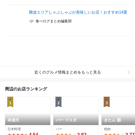
難波エリアしゃぶしゃぶが美味しいお店！おすすめ14選
食べログまとめ編集部
近くのグルメ情報まとめをもっと見る
周辺のお店ランキング
1
2
3
本湖月
バー マスダ
きたん 韻
日本料理
バー
焼肉
4.54
3.82
3.77