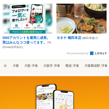
SNSアカウントを着実に成長。
ヨネヤ 梅田本店
(梅田/串揚げ)
実はみんなココ使ってます。
PR
(Dreaw合同会社)
Recommended by
大阪
大阪 洋食
大阪市 洋食
難波 洋食
大阪難波駅 洋食