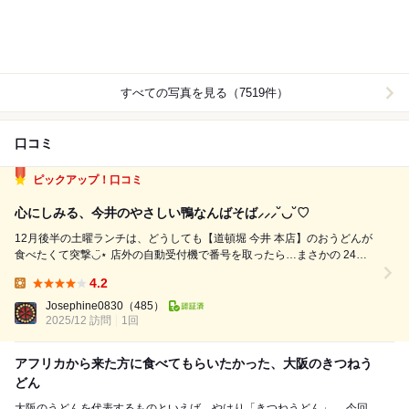
すべての写真を見る（7519件）
口コミ
ピックアップ！口コミ
心にしみる、今井のやさしい鴨なんばそば⸝⸝⸝˘◡˘♡
12月後半の土曜ランチは、どうしても【道頓堀 今井 本店】のおうどんが
食べたくて突撃◡̈⋆ 店外の自動受付機で番号を取ったら…まさかの 24組
目（老舗の人気、エグい・・・！ でも今日は絶対に本店の今井！って決
4.2
めてたので、難波をうろうろしながら待つこと約2時間。。。 LINEで
Lunch:
『そろそろ順番...
Josephine0830
（485）
2025/12 訪問
1回
アフリカから来た方に食べてもらいたかった、大阪のきつねう
どん
大阪のうどんを代表するものといえば、やはり「きつねうどん」。 今回