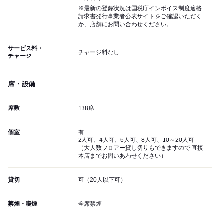
※最新の登録状況は国税庁インボイス制度適格
請求書発行事業者公表サイトをご確認いただく
か、店舗にお問い合わせください。
サービス料・
チャージ料なし
チャージ
席・設備
席数
138席
個室
有
2人可、4人可、6人可、8人可、10～20人可
（大人数フロアー貸し切りもできますので 直接
本店までお問いあわせください）
貸切
可（20人以下可）
禁煙・喫煙
全席禁煙