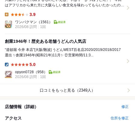
はアフリカから来た方に大阪らしい食文化を味わってもらいたかったの
と、私自身も急にきつねうどんが食べたくなり、...
3.9
Lunch:
ワンパクマン
（1561）
2026/08 訪問
1回
創業1946年！歴史ある老舗うどんの人気店
“道頓堀 今井 本店”[大阪/難波] うどんWEST百名店2020/2019/2018/2017
選出 ✨創業1946年(昭和21年)11月✨ ⏰営業時間/11:3...
5.0
Dinner:
opyon0728
（958）
2026/08 訪問
1回
口コミをもっと見る（2349人）
店舗情報（詳細）
修正
アクセス
住所を修正