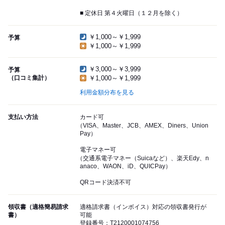
■ 定休日 第４火曜日（１２月を除く）
￥1,000～￥1,999
予算
￥1,000～￥1,999
￥3,000～￥3,999
予算
（口コミ集計）
￥1,000～￥1,999
利用金額分布を見る
支払い方法
カード可
（VISA、Master、JCB、AMEX、Diners、Union
Pay）
電子マネー可
（交通系電子マネー（Suicaなど）、楽天Edy、n
anaco、WAON、iD、QUICPay）
QRコード決済不可
領収書（適格簡易請求
適格請求書（インボイス）対応の領収書発行が
書）
可能
登録番号：T2120001074756