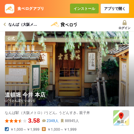
インストール
アプリで開く
なんば（大阪メトロ）駅グルメへ
ログイン
公式
道頓堀 今井 本店
(どうとんぼり いまい)
なんば駅（大阪メトロ）/うどん､ うどんすき､ 親子丼
3.58
2349
人
88945
人
￥1,000～￥1,999
￥1,000～￥1,999