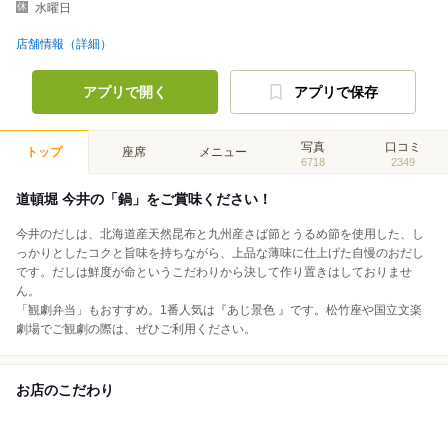
水曜日
店舗情報（詳細）
アプリで開く
アプリで保存
写真
口コミ
トップ
座席
メニュー
6718
2349
道頓堀 今井の「鍋」をご賞味ください！
今井のだしは、北海道産天然昆布と九州産さば節とうるめ節を使用した、し
っかりとしたコクと旨味を持ちながら、上品な薄味に仕上げた自慢のおだし
です。だしは鮮度が命というこだわりから決して作り置きはしておりませ
ん。
「観劇弁当」もおすすめ。1番人気は『あじ景色 』です。松竹座や国立文楽
劇場でご観劇の際は、ぜひご利用ください。
お店のこだわり