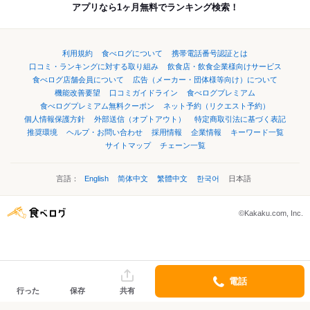
アプリなら1ヶ月無料でランキング検索！
利用規約
食べログについて
携帯電話番号認証とは
口コミ・ランキングに対する取り組み
飲食店・飲食企業様向けサービス
食べログ店舗会員について
広告（メーカー・団体様等向け）について
機能改善要望
口コミガイドライン
食べログプレミアム
食べログプレミアム無料クーポン
ネット予約（リクエスト予約）
個人情報保護方針
外部送信（オプトアウト）
特定商取引法に基づく表記
推奨環境
ヘルプ・お問い合わせ
採用情報
企業情報
キーワード一覧
サイトマップ
チェーン一覧
言語：
English
简体中文
繁體中文
한국어
日本語
©Kakaku.com, Inc.
電話
行った
保存
共有