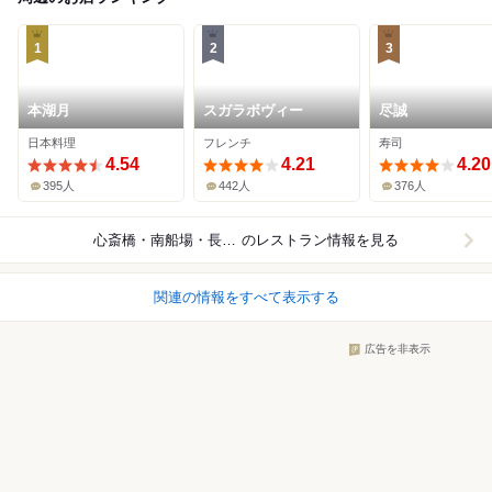
1
2
3
本湖月
スガラボヴィー
尽誠
日本料理
フレンチ
寿司
4.54
4.21
4.20
395人
442人
376人
心斎橋・南船場・長堀橋
のレストラン情報を見る
関連の情報をすべて表示する
広告を非表示