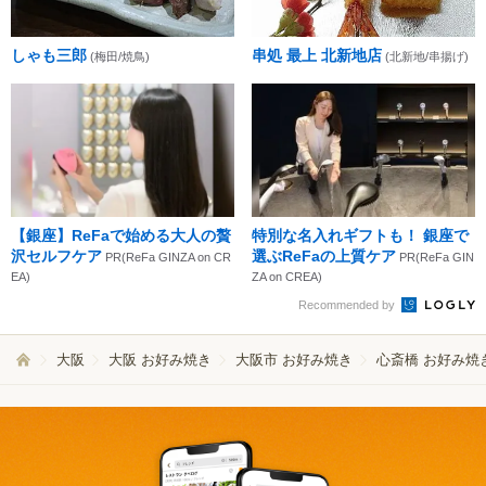
しゃも三郎
串処 最上 北新地店
(梅田/焼鳥)
(北新地/串揚げ)
【銀座】ReFaで始める大人の贅
特別な名入れギフトも！ 銀座で
沢セルフケア
選ぶReFaの上質ケア
PR(ReFa GINZA on CR
PR(ReFa GIN
EA)
ZA on CREA)
Recommended by
大阪
大阪 お好み焼き
大阪市 お好み焼き
心斎橋 お好み焼