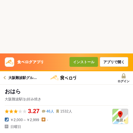
インストール
アプリで開く
大阪難波駅グルメへ
ログイン
おはら
大阪難波駅/お好み焼き
3.27
46
人
1532
人
￥2,000～￥2,999
-
日曜日