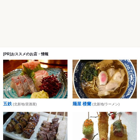
[PR]おススメのお店・情報
五鉄
麺屋 楼蘭
(北新地/居酒屋)
(北新地/ラーメン)