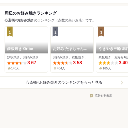
周辺のお好み焼きランキング
心斎橋
×
お好み焼き
のランキング（点数の高いお店）です。
1
2
3
鉄板焼き Oribe
お好み たまちゃん
やきやき三輪 堀
viva
鉄板焼き、お好み焼き
お好み焼き、鉄板焼き、韓国料理
3.67
3.58
3.40
148人
484人
165人
心斎橋×お好み焼き
のランキングをもっと見る
広告を非表示