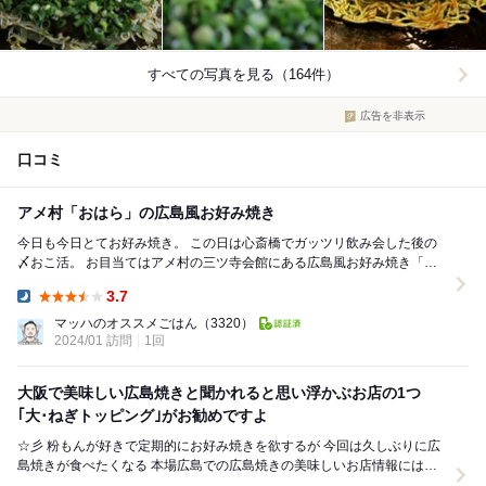
すべての写真を見る（164件）
広告を非表示
口コミ
アメ村「おはら」の広島風お好み焼き
今日も今日とてお好み焼き。 この日は心斎橋でガッツリ飲み会した後の
〆おこ活。 お目当てはアメ村の三ツ寺会館にある広島風お好み焼き「お
はら」さん。 オープンは2000年...
3.7
Dinner:
マッハのオススメごはん
（3320）
2024/01 訪問
1回
大阪で美味しい広島焼きと聞かれると思い浮かぶお店の1つ
｢大･ねぎトッピング｣がお勧めですよ
☆彡 粉もんが好きで定期的にお好み焼きを欲するが 今回は久しぶりに広
島焼きが食べたくなる 本場広島での広島焼きの美味しいお店情報には疎
いが 大阪で広島焼きの美味しいお店とし...