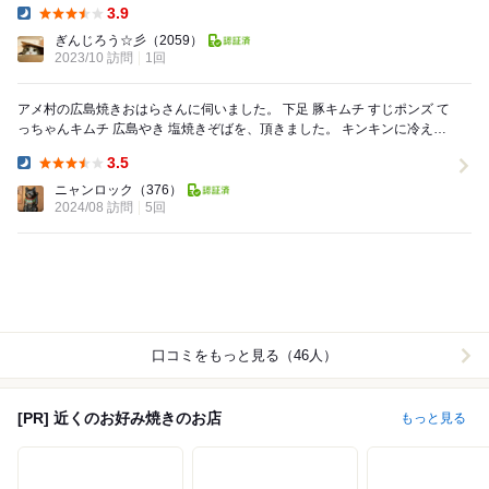
3.9
Dinner:
ぎんじろう☆彡
（2059）
2023/10 訪問
1回
アメ村の広島焼きおはらさんに伺いました。 下足 豚キムチ すじポンズ て
っちゃんキムチ 広島やき 塩焼きぞばを、頂きました。 キンキンに冷えた
ビールにあわせて...
3.5
Dinner:
ニャンロック
（376）
2024/08 訪問
5回
口コミをもっと見る（46人）
[PR] 近くのお好み焼きのお店
もっと見る