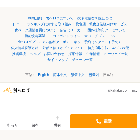
利用規約
食べログについて
携帯電話番号認証とは
口コミ・ランキングに対する取り組み
飲食店・飲食企業様向けサービス
食べログ店舗会員について
広告（メーカー・団体様等向け）について
機能改善要望
口コミガイドライン
食べログプレミアム
食べログプレミアム無料クーポン
ネット予約（リクエスト予約）
個人情報保護方針
外部送信（オプトアウト）
特定商取引法に基づく表記
推奨環境
ヘルプ・お問い合わせ
採用情報
企業情報
キーワード一覧
サイトマップ
チェーン一覧
言語：
English
简体中文
繁體中文
한국어
日本語
©Kakaku.com, Inc.
電話
行った
保存
共有