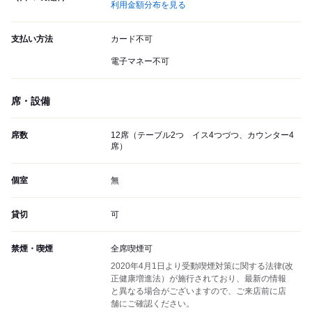
利用金額分布を見る
支払い方法
カード不可
電子マネー不可
席・設備
席数
12席（テーブル2つ イス4つづつ、カウンター4
席）
個室
無
貸切
可
禁煙・喫煙
全席喫煙可
2020年4月1日より受動喫煙対策に関する法律(改
正健康増進法）が施行されており、最新の情報
と異なる場合がございますので、ご来店前に店
舗にご確認ください。