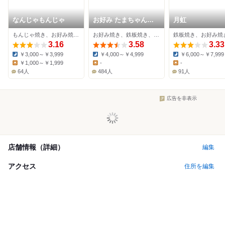
なんじゃもんじゃ
お好み たまちゃん
月虹
viva
もんじゃ焼き、お好み焼き、居酒屋
お好み焼き、鉄板焼き、韓国料理
3.16
3.58
3.33
￥3,000～￥3,999
￥4,000～￥4,999
￥6,000～￥7,999
Dinner:
Dinner:
Dinner:
￥1,000～￥1,999
-
-
Lunch:
Lunch:
Lunch:
64人
484人
91人
広告を非表示
店舗情報（詳細）
編集
アクセス
住所を編集