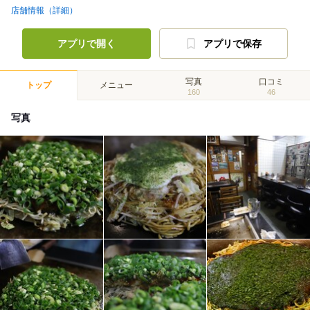
店舗情報（詳細）
アプリで開く
アプリで保存
写真
口コミ
トップ
メニュー
160
46
写真