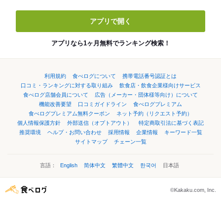
アプリで開く
アプリなら1ヶ月無料でランキング検索！
利用規約
食べログについて
携帯電話番号認証とは
口コミ・ランキングに対する取り組み
飲食店・飲食企業様向けサービス
食べログ店舗会員について
広告（メーカー・団体様等向け）について
機能改善要望
口コミガイドライン
食べログプレミアム
食べログプレミアム無料クーポン
ネット予約（リクエスト予約）
個人情報保護方針
外部送信（オプトアウト）
特定商取引法に基づく表記
推奨環境
ヘルプ・お問い合わせ
採用情報
企業情報
キーワード一覧
サイトマップ
チェーン一覧
言語：
English
简体中文
繁體中文
한국어
日本語
©Kakaku.com, Inc.