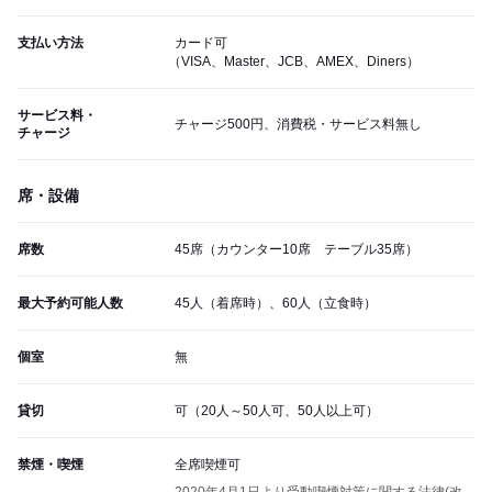
支払い方法
カード可
（VISA、Master、JCB、AMEX、Diners）
サービス料・
チャージ500円、消費税・サービス料無し
チャージ
席・設備
席数
45席（カウンター10席 テーブル35席）
最大予約可能人数
45人（着席時）、60人（立食時）
個室
無
貸切
可（20人～50人可、50人以上可）
禁煙・喫煙
全席喫煙可