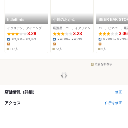
littleBirds
小川のおかん
BEER BAK STO
斎橋
イタリアン、ダイニングバー、バー
居酒屋、バー、イタリアン
バー、ビアバー、居
3.28
3.23
3.06
￥3,000～￥3,999
￥4,000～￥4,999
￥2,000～￥2,999
Dinner:
Dinner:
Dinner:
-
-
-
Lunch:
Lunch:
Lunch:
112人
53人
6人
広告を非表示
店舗情報（詳細）
修正
アクセス
住所を修正