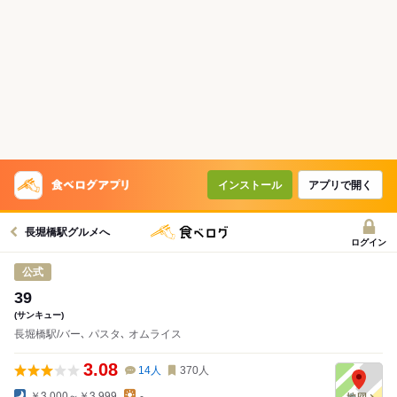
インストール
アプリで開く
長堀橋駅グルメへ
ログイン
公式
39
(サンキュー)
長堀橋駅/バー､ パスタ､ オムライス
3.08
14
人
370
人
￥3,000～￥3,999
-