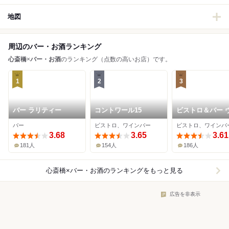
地図
周辺のバー・お酒ランキング
心斎橋
×
バー・お酒
のランキング（点数の高いお店）です。
1
2
3
バー ラリティー
コントワール15
ビストロ＆バー 
スコ
バー
ビストロ、ワインバー
3.68
3.65
3.61
181人
154人
186人
心斎橋×バー・お酒
のランキングをもっと見る
広告を非表示