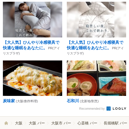
【大人気】ひんやり冷感寝具で
【大人気】ひんやり冷感寝具で
快適な睡眠をあなたに。
快適な睡眠をあなたに。
PR(アイ
PR(アイ
リスプラザ)
リスプラザ)
炭味家
石和川
(大阪/創作料理)
(北新地/割烹)
Recommended by
大阪
大阪 バー
大阪市 バー
心斎橋 バー
長堀橋駅 バー