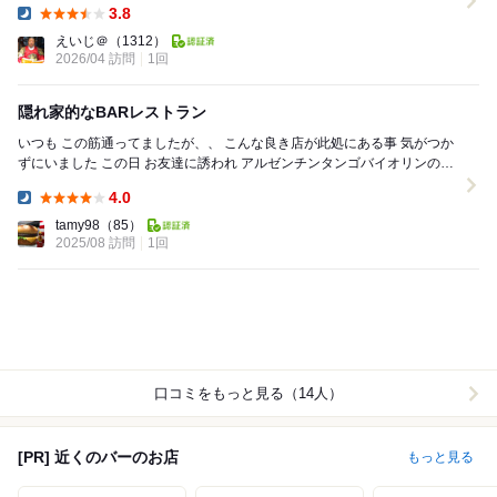
3.8
Dinner:
えいじ＠
（1312）
2026/04 訪問
1回
隠れ家的なBARレストラン
いつも この筋通ってましたが、、 こんな良き店が此処にある事 気がつか
ずにいました この日 お友達に誘われ アルゼンチンタンゴバイオリンの
LIVE があるのでと 行...
4.0
Dinner:
tamy98
（85）
2025/08 訪問
1回
口コミをもっと見る（14人）
[PR] 近くのバーのお店
もっと見る