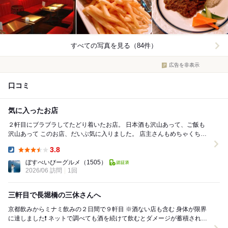
すべての写真を見る（84件）
広告を非表示
口コミ
気に入ったお店
２軒目にブラブラしてたどり着いたお店。 日本酒も沢山あって、ご飯も
沢山あって このお店、だいぶ気に入りました。 店主さんもめちゃくちゃ
気さくで 一緒になってお話もしてくださ...
3.8
Dinner:
ぼすべいびーグルメ
（1505）
2026/06 訪問
1回
三軒目で長堀橋の三休さんへ
京都飲みからミナミ飲みの２日間で９軒目 ※酒ない店も含む 身体が限界
に達しました❗️ ネットで調べても酒を続けて飲むとダメージが蓄積される
そうで 飲んだ次の日は...