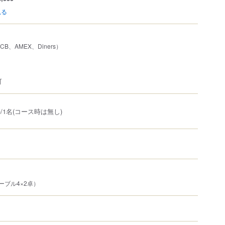
見る
JCB、AMEX、Diners）
可
)/1名(コース時は無し)
ーブル4×2卓）