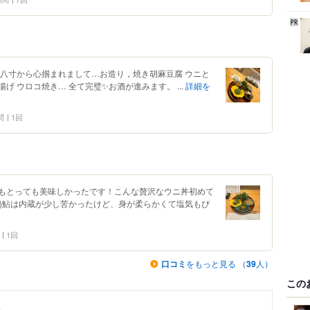
 八寸から心掴まれまして…お造り，焼き胡麻豆腐 ウニと
 ウロコ焼き… 全て完璧✨お酒が進みます。 ...
詳細を
問
1回
もとっても美味しかったです！こんな贅沢なウニ丼初めて
^*)鮎は内蔵が少し苦かったけど、身が柔らかくて塩気もぴ
1回
口コミ
をもっと見る （
39
人）
この