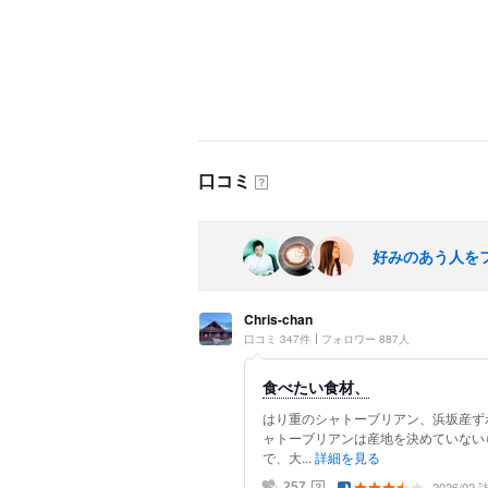
口コミ
？
好みのあう人を
Chris-chan
口コミ 347件
フォロワー 887人
食べたい食材、
はり重のシャトーブリアン、浜坂産ず
ャトーブリアンは産地を決めていない
で、大...
詳細を見る
2026/02
？
257