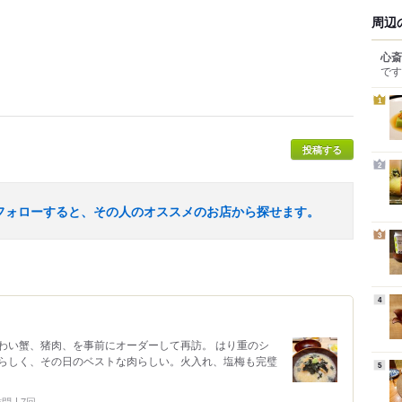
周辺
心斎
です
1
投稿する
2
フォローすると、その人のオススメのお店から探せます。
3
4
わい蟹、猪肉、を事前にオーダーして再訪。 はり重のシ
らしく、その日のベストな肉らしい。火入れ、塩梅も完璧
5
 訪問
7回