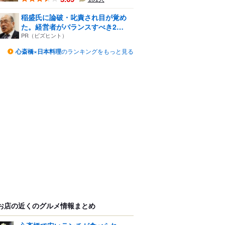
稲盛氏に論破・叱責され目が覚め
た。経営者がバランスすべき2
つ...
PR（ビズヒント）
心斎橋×日本料理
のランキングをもっと見る
お店の近くのグルメ情報まとめ