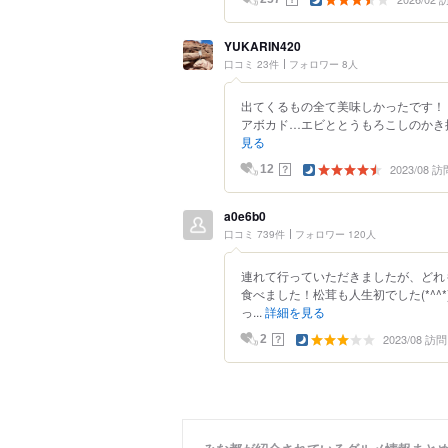
YUKARIN420
口コミ 23件
フォロワー 8人
出てくるもの全て美味しかったです！
アボカド…エビととうもろこしのかき揚げ
見る
2023/08 訪
？
12
a0e6b0
口コミ 739件
フォロワー 120人
連れて行っていただきましたが、どれ
食べました！松茸も人生初でした(*^
っ...
詳細を見る
2023/08 訪問
？
2