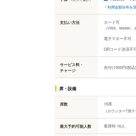
利用金額分布を
カード可
支払い方法
（VISA、Master、
電子マネー不可
QRコード決済不
サービス料・
先付け500円(税込
チャージ
席・設備
15席
席数
（カウンター7席テ
着席時 16人
最大予約可能人数