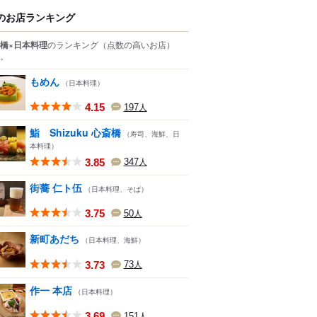
のお店ランキング
橋×日本料理
のランキング
（点数の高いお店）
。
もめん
（日本料理）
4.15
197
人
鮨 Shizuku 心斎橋
（寿司、海鮮、日
本料理）
3.85
347
人
街蕎 仁ト伍
（日本料理、そば）
3.75
50
人
新町あだち
（日本料理、海鮮）
3.73
73
人
作一 本店
（日本料理）
3.69
151
人