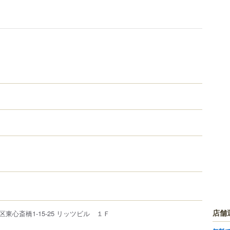
店舗
区
東心斎橋
1-15-25
リッツビル １Ｆ