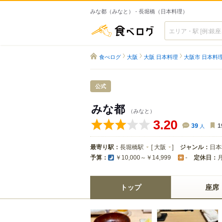
みな都（みなと） - 長堀橋（日本料理）
食べログ
食べログ
大阪
大阪 日本料理
大阪市 日本料
公式
みな都
（みなと）
3.20
39
人
1
最寄り駅：
長堀橋駅
[
大阪
]
ジャンル：
日本
予算：
定休日：
￥10,000～￥14,999
-
トップ
座席