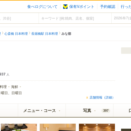
食べログについて
保有Vポイント
予約確認
行っ
理
心斎橋 日本料理
長堀橋駅 日本料理
みな都
937
人
料理
海鮮
月曜日、日曜日
店舗情報（詳細）
メニュー・コース
写真
397