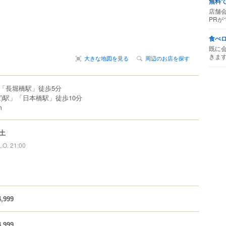
無料
店舗
PRが
食べ
既に
きま
大きな地図を見る
周辺のお店を探す
「長堀橋駅」徒歩5分
)駅」「日本橋駅」徒歩10分
m
土
L.O. 21:00
,999
,999