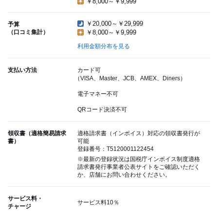
￥8,000～￥9,999
￥20,000～￥29,999
予算
（口コミ集計）
￥8,000～￥9,999
利用金額分布を見る
支払い方法
カード可
（VISA、Master、JCB、AMEX、Diners）
電子マネー不可
QRコード決済不可
領収書（適格簡易請求
適格請求書（インボイス）対応の領収書発行が
書）
可能
登録番号：T5120001122454
※最新の登録状況は国税庁インボイス制度適格
請求書発行事業者公表サイトをご確認いただく
か、店舗にお問い合わせください。
サービス料・
サービス料10％
チャージ