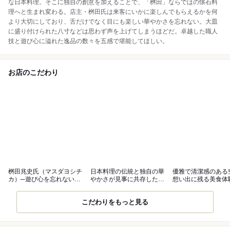
な日本料理。そこに独自の創意を加えることで、「桝田」ならではの懐石料
理へと生まれ変わる。店主・桝田氏は来客にいかに楽しんでもらえるかを何
より大切にしており、舌だけでなく目にも楽しい華やかさを忘れない。大皿
に盛り付けられた八寸などは思わず声を上げてしまうほどだ。卓越した職人
技と遊び心に溢れた逸品の数々を五感で堪能してほしい。
お店のこだわり
桝田兆史氏（マスダヨシチ
日本料理の伝統と独自の華
優雅で清潔感のある
カ）─遊び心を忘れない日
やかさが見事に共存した懐
想い出に残る美食体
本料理の達人
石料理
こだわりをもっと見る