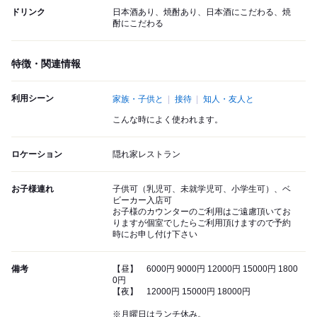
ドリンク
日本酒あり、焼酎あり、日本酒にこだわる、焼
酎にこだわる
特徴・関連情報
利用シーン
家族・子供と
接待
知人・友人と
こんな時によく使われます。
ロケーション
隠れ家レストラン
お子様連れ
子供可（乳児可、未就学児可、小学生可）、ベ
ビーカー入店可
お子様のカウンターのご利用はご遠慮頂いてお
りますが個室でしたらご利用頂けますので予約
時にお申し付け下さい
備考
【昼】 6000円 9000円 12000円 15000円 1800
0円
【夜】 12000円 15000円 18000円
※月曜日はランチ休み。