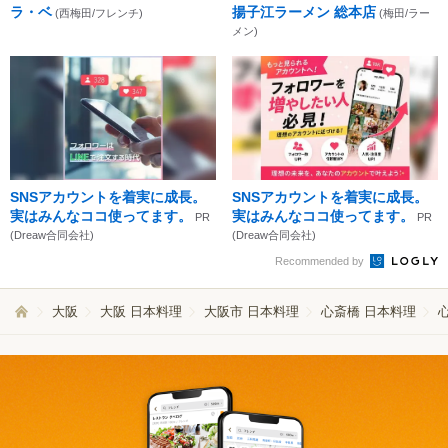
ラ・ベ
揚子江ラーメン 総本店
(西梅田/フレンチ)
(梅田/ラー
メン)
SNSアカウントを着実に成長。
SNSアカウントを着実に成長。
実はみんなココ使ってます。
実はみんなココ使ってます。
PR
PR
(Dreaw合同会社)
(Dreaw合同会社)
Recommended by
大阪
大阪 日本料理
大阪市 日本料理
心斎橋 日本料理