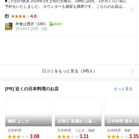
■この日の状況 2024年3月上旬の土曜日、19時に訪問。 1か月くらい前に
予約をいたしました。 カウンターも個室も満席です。 こちらのお店は2
回目です。 ミシュラン...
4.0
Dinner:
外食は贅沢
（166）
2024/03 訪問
2回
口コミをもっと見る（245人）
[PR] 近くの日本料理のお店
もっと見る
鶴林 よしだ
京懐石 美濃吉 心斎橋
日本料理 湯木 心
御堂筋店
店
日本料理
日本料理、うなぎ、海鮮
日本料理、海鮮
3.08
3.11
3.35