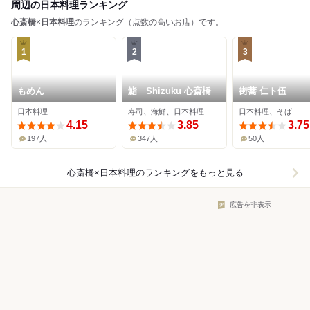
周辺の日本料理ランキング
心斎橋
×
日本料理
のランキング（点数の高いお店）です。
1
2
3
もめん
鮨 Shizuku 心斎橋
街蕎 仁ト伍
日本料理
寿司、海鮮、日本料理
日本料理、そば
4.15
3.85
3.75
197人
347人
50人
心斎橋×日本料理
のランキングをもっと見る
広告を非表示