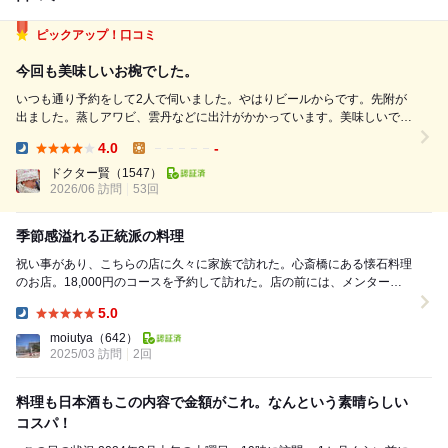
ピックアップ！口コミ
今回も美味しいお椀でした。
いつも通り予約をして2人で伺いました。やはりビールからです。先附が
出ました。蒸しアワビ、雲丹などに出汁がかかっています。美味しいで
す。2品目はお椀です。蛍の螺鈿のお椀に中身は鱧、水ナス、スナップエ
4.0
-
ンドウなどですが出汁がマッチして抜群の美味しさです。3品目はお造り
Dinner:
Lunch:
で車海老、北寄貝、マグロ,鱧などどれも...
ドクター賢
（1547）
2026/06 訪問
53回
季節感溢れる正統派の料理
祝い事があり、こちらの店に久々に家族で訪れた。心斎橋にある懐石料理
のお店。18,000円のコースを予約して訪れた。店の前には、メンターシ
ェフを祝う大きな花束がいくつも飾られている。...
5.0
Dinner:
moiutya
（642）
2025/03 訪問
2回
料理も日本酒もこの内容で金額がこれ。なんという素晴らしい
コスパ！