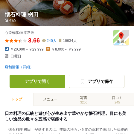
懐石料理 桝田
(ますだ)
心斎橋駅/日本料理
3.66
245
人
16634
人
￥20,000～￥29,999
￥8,000～￥9,999
日曜日
店舗情報（詳細）
アプリで開く
アプリで保存
写真
口コミ
トップ
メニュー
3256
245
日本料理の伝統と遊び心が生み出す華やかな懐石料理。目にも美
しい逸品の数々を五感で堪能する
「懐石料理 桝田」が供するのは、季節の移ろいを旬の食材で表現した伝統的