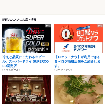
[PR]おススメのお店・情報
PR
PR
冷えと品質にこだわる生ビー
【ロケットナウ】が利用できる
ル。スーパードライ SUPERCO
食べログ掲載店舗をご紹介しま
LD認定店
す。
(アサヒビール)
(ロケットナウ)