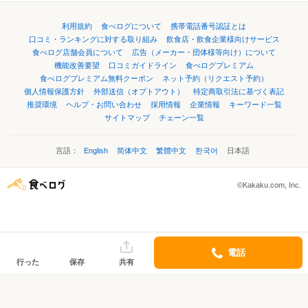
利用規約
食べログについて
携帯電話番号認証とは
口コミ・ランキングに対する取り組み
飲食店・飲食企業様向けサービス
食べログ店舗会員について
広告（メーカー・団体様等向け）について
機能改善要望
口コミガイドライン
食べログプレミアム
食べログプレミアム無料クーポン
ネット予約（リクエスト予約）
個人情報保護方針
外部送信（オプトアウト）
特定商取引法に基づく表記
推奨環境
ヘルプ・お問い合わせ
採用情報
企業情報
キーワード一覧
サイトマップ
チェーン一覧
言語：
English
简体中文
繁體中文
한국어
日本語
©Kakaku.com, Inc.
電話
行った
保存
共有