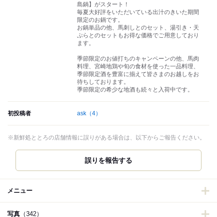
島鍋】がスタート！
毎夏大好評をいただいている出汁のきいた期間
限定のお鍋です。
お鍋単品の他、馬刺しとのセット、湯引き・天
ぷらとのセットもお得な価格でご用意しており
ます。
季節限定のお値打ちのキャンペーンの他、馬肉
料理、宮崎地鶏や旬の食材を使った一品料理、
季節限定酒を豊富に揃えて皆さまのお越しをお
待ちしております。
季節限定の希少な地酒も続々と入荷中です。
初投稿者
ask
（4）
※新鮮処ととろの店舗情報に誤りがある場合は、以下からご報告ください。
誤りを報告する
メニュー
写真
（342）