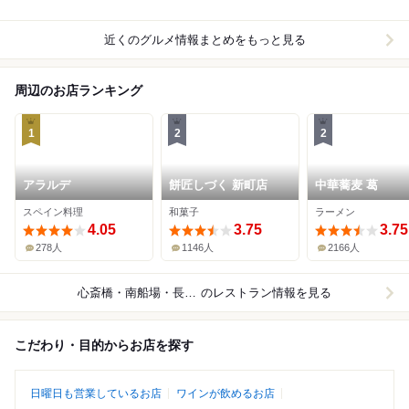
近くのグルメ情報まとめをもっと見る
周辺のお店ランキング
1
2
2
アラルデ
餅匠しづく 新町店
中華蕎麦 葛
スペイン料理
和菓子
ラーメン
4.05
3.75
3.75
278人
1146人
2166人
心斎橋・南船場・長堀橋
のレストラン情報を見る
こだわり・目的からお店を探す
日曜日も営業しているお店
ワインが飲めるお店