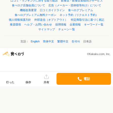
口コミ・ランキングに対する取り組み
飲食店・飲食企業様向けサービス
食べログ店舗会員について
広告（メーカー・団体様等向け）について
機能改善要望
口コミガイドライン
食べログプレミアム
食べログプレミアム無料クーポン
ネット予約（リクエスト予約）
個人情報保護方針
外部送信（オプトアウト）
特定商取引法に基づく表記
推奨環境
ヘルプ・お問い合わせ
採用情報
企業情報
キーワード一覧
サイトマップ
チェーン一覧
言語：
English
简体中文
繁體中文
한국어
日本語
©Kakaku.com, Inc.
電話
行った
保存
共有