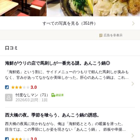
すべての写真を見る（351件）
広告を非表示
口コミ
海鮮がウリの店で馬刺しが一番光る謎。あんこう鍋◎
「海鮮処」という割に、サイドメニューのつもりで頼んだ馬刺しが臭みも
なく、甘みがあってなかなか美味しかった。肝心のあんこう鍋は、これで
もかと言くらいあん肝を入れた絶品スープ！ 普通...
3.0
Dinner:
忖度なしマン
（71）
2026/03 訪問
1回
西大橋の夜。季節を喰らう、あんこう鍋の誘惑。
西大橋の夜風に吹かれながら、俺は「海鮮処ととろ」の暖簾を潜った。
目当ては、この季節にしか姿を現さない「あんこう鍋」。 鉄板や串揚げ
もいいが、冷えた身体が求めているのは、鍋...
3.0