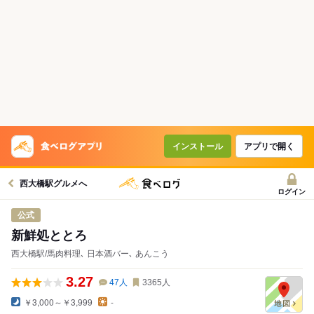
インストール
アプリで開く
西大橋駅グルメへ
ログイン
公式
新鮮処ととろ
西大橋駅/馬肉料理､ 日本酒バー､ あんこう
3.27
47
人
3365
人
￥3,000～￥3,999
-