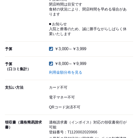
閉店時間は目安です
食材の状況により、閉店時間を早める場合があ
ります
■ お知らせ
入院と療養のため、誠に勝手ながらしばらく休
業いたします
￥3,000～￥3,999
予算
￥8,000～￥9,999
予算
（口コミ集計）
利用金額分布を見る
支払い方法
カード不可
電子マネー不可
QRコード決済不可
領収書（適格簡易請求
適格請求書（インボイス）対応の領収書発行が
書）
可能
登録番号：T1120002020966