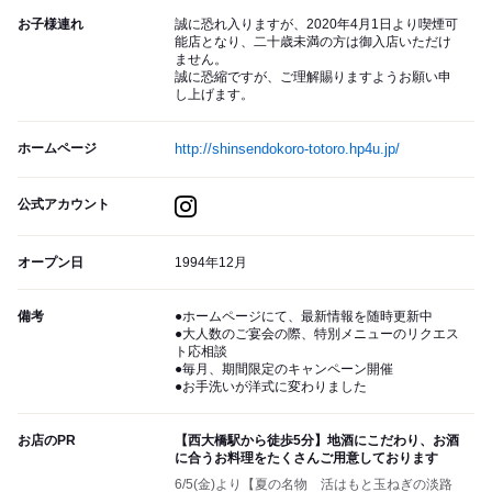
お子様連れ
誠に恐れ入りますが、2020年4月1日より喫煙可
能店となり、二十歳未満の方は御入店いただけ
ません。
誠に恐縮ですが、ご理解賜りますようお願い申
し上げます。
ホームページ
http://shinsendokoro-totoro.hp4u.jp/
公式アカウント
オープン日
1994年12月
備考
●ホームページにて、最新情報を随時更新中
●大人数のご宴会の際、特別メニューのリクエス
ト応相談
●毎月、期間限定のキャンペーン開催
●お手洗いが洋式に変わりました
お店のPR
【西大橋駅から徒歩5分】地酒にこだわり、お酒
に合うお料理をたくさんご用意しております
6/5(金)より【夏の名物 活はもと玉ねぎの淡路