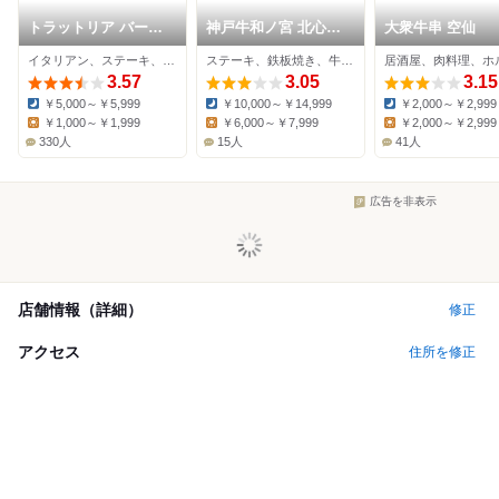
トラットリア バール
神戸牛和ノ宮 北心斎
大衆牛串 空仙
ジョルノ
橋店
イタリアン、ステーキ、肉料理
ステーキ、鉄板焼き、牛料理
居酒屋、肉料理、ホ
3.57
3.05
3.15
￥5,000～￥5,999
￥10,000～￥14,999
￥2,000～￥2,999
Dinner:
Dinner:
Dinner:
￥1,000～￥1,999
￥6,000～￥7,999
￥2,000～￥2,999
Lunch:
Lunch:
Lunch:
330人
15人
41人
広告を非表示
店舗情報（詳細）
修正
アクセス
住所を修正