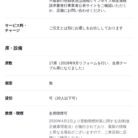
※最新の登録状況は国税庁インボイス制度適格
請求書発行事業者公表サイトをご確認いただく
か、店舗にお問い合わせください。
サービス料・
ご注文とは別にお通しをお出ししております
チャージ
席・設備
席数
17席（2018年9月リフォームを行い、全席テー
ブル席になりました）
個室
無
貸切
可（20人以下可）
禁煙・喫煙
全席喫煙可
2020年4月1日より受動喫煙対策に関する法律(改
正健康増進法）が施行されており、最新の情報
と異なる場合がございますので、ご来店前に店
舗にご確認ください。