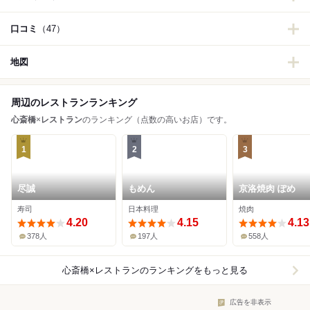
口コミ
（47）
地図
周辺のレストランランキング
心斎橋
×
レストラン
のランキング（点数の高いお店）です。
1
2
3
尽誠
もめん
京洛焼肉 ぽめ
寿司
日本料理
焼肉
4.20
4.15
4.13
378人
197人
558人
心斎橋×レストラン
のランキングをもっと見る
広告を非表示