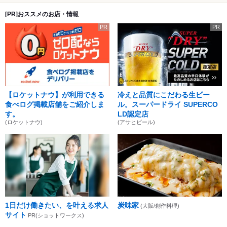
[PR]おススメのお店・情報
PR
PR
【ロケットナウ】が利用できる
冷えと品質にこだわる生ビー
食べログ掲載店舗をご紹介しま
ル。スーパードライ SUPERCO
す。
LD認定店
(ロケットナウ)
(アサヒビール)
1日だけ働きたい、を叶える求人
炭味家
(大阪/創作料理)
サイト
PR(ショットワークス)