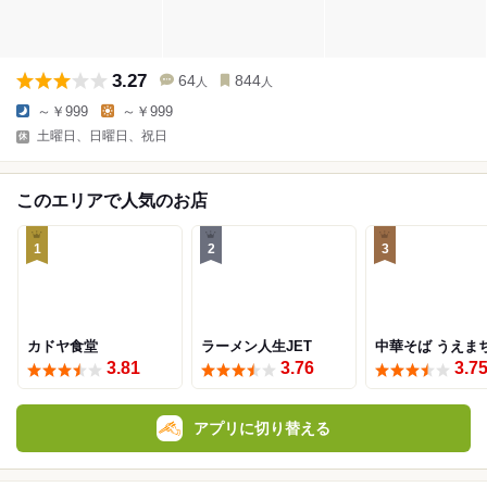
3.27
64
844
人
人
～￥999
～￥999
土曜日、日曜日、祝日
このエリアで人気のお店
1
2
3
カドヤ食堂
ラーメン人生JET
中華そば うえま
3.81
3.76
3.7
アプリに切り替える