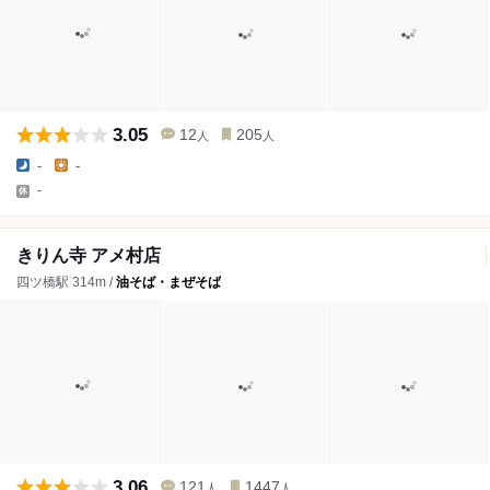
3.05
12
205
人
人
-
-
-
きりん寺 アメ村店
四ツ橋駅 314m /
油そば・まぜそば
3.06
121
1447
人
人