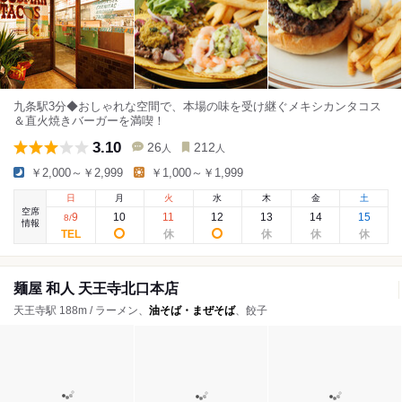
九条駅3分◆おしゃれな空間で、本場の味を受け継ぐメキシカンタコス
＆直火焼きバーガーを満喫！
3.10
26
212
人
人
￥2,000～￥2,999
￥1,000～￥1,999
日
月
火
水
木
金
土
空席
9
10
11
12
13
14
15
8
/
情報
麺屋 和人 天王寺北口本店
天王寺駅 188m / ラーメン、
油そば・まぜそば
、餃子