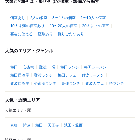
大阪市×油そば・まぜそばで個室・設備から探す
個室あり
2人の個室
3〜4人の個室
5〜10人の個室
10人未満の個室あり
10〜20人の個室
20人以上の個室
宴会に使える
座敷あり
掘りごたつあり
人気のエリア・ジャンル
梅田
心斎橋
難波
堺
梅田ランチ
梅田ラーメン
梅田居酒屋
難波ランチ
梅田カフェ
難波ラーメン
難波居酒屋
心斎橋ランチ
高槻ランチ
難波カフェ
堺ランチ
人気・近隣エリア
人気エリア・駅
京橋
難波
梅田
天王寺
池田・箕面