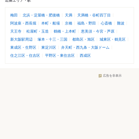
近隣エリア・駅
梅田
北浜・淀屋橋・肥後橋
天満
天満橋・谷町四丁目
阿波座・西長堀
本町・船場
京橋
福島・野田
心斎橋
難波
天王寺
松屋町・玉造
鶴橋・上本町
恵美須・今宮・芦原
新大阪駅周辺
塚本・十三・三国
都島区・旭区
城東区・鶴見区
東成区・生野区
東淀川区
弁天町・西九条・大阪ドーム
住之江区・住吉区
平野区・東住吉区
西成区
広告を非表示