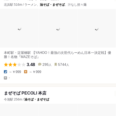
北浜駅 516m / ラーメン、
油そば・まぜそば
、汁なし担々麺
本町駅・淀屋橋駅 【YAHOO！最強の次世代らーめん日本一決定戦】優
勝！名物『MAZEそば』
3.48
295
5744
人
人
～￥999
～￥999
-
まぜそば PECOLI 本店
今池駅 256m /
油そば・まぜそば