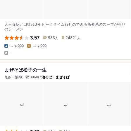
天王寺駅北口徒歩3分 ピークタイム行列のできる魚介系のスープが売り
のラーメン
3.57
936
24321
人
人
～￥999
～￥999
-
まぜそば松子の一生
九条（阪神）駅 396m /
油そば・まぜそば