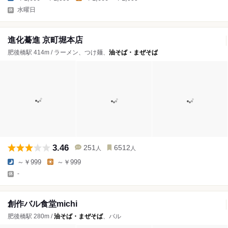
水曜日
進化驀進 京町堀本店
肥後橋駅 414m / ラーメン、つけ麺、
油そば・まぜそば
3.46
251
6512
人
人
～￥999
～￥999
-
創作バル食堂michi
肥後橋駅 280m /
油そば・まぜそば
、バル