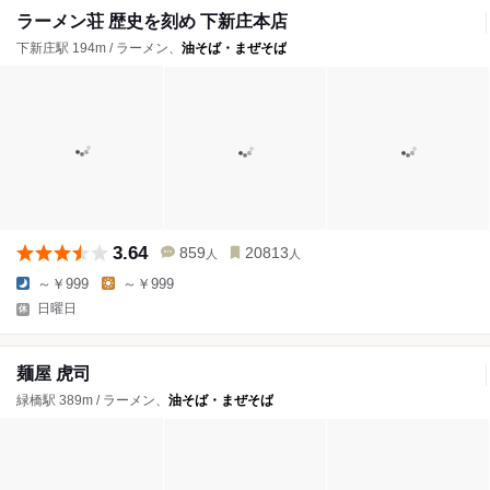
ラーメン荘 歴史を刻め 下新庄本店
下新庄駅 194m / ラーメン、
油そば・まぜそば
3.64
859
20813
人
人
～￥999
～￥999
日曜日
麺屋 虎司
緑橋駅 389m / ラーメン、
油そば・まぜそば