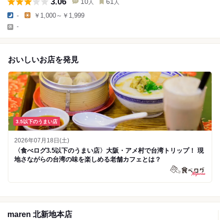
3.06
10
61
人
人
-
￥1,000～￥1,999
-
おいしいお店を発見
3.5以下のうまい店
2026年07月18日(土)
〈食べログ3.5以下のうまい店〉大阪・アメ村で台湾トリップ！ 現
地さながらの台湾の味を楽しめる老舗カフェとは？
maren 北新地本店