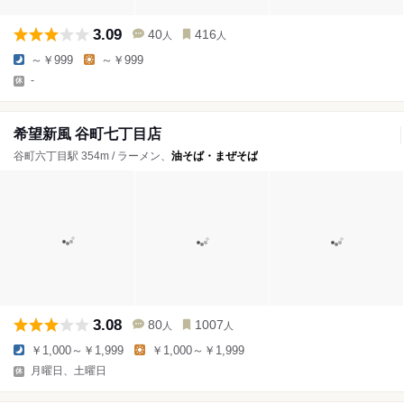
3.09
40
416
人
人
～￥999
～￥999
-
希望新風 谷町七丁目店
谷町六丁目駅 354m / ラーメン、
油そば・まぜそば
3.08
80
1007
人
人
￥1,000～￥1,999
￥1,000～￥1,999
月曜日、土曜日