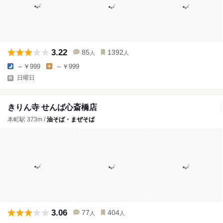
3.22
85
1392
人
人
～￥999
～￥999
日曜日
きりん寺 せんば心斎橋店
本町駅 373m /
油そば・まぜそば
3.06
77
404
人
人