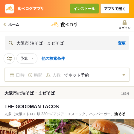
インストール
アプリで開く
ホーム
ログイン
変更
大阪市 油そば・まぜそば
予算
他の検索条件
日時
時間
人数
でネット予約
大阪市
の
油そば・まぜそば
161
件
THE GOODMAN TACOS
九条（大阪メトロ）駅 230m / アジア・エスニック、ハンバーガー、
油そば・まぜそば