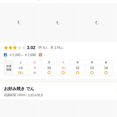
3.02
4
176
人
人
￥3,000～￥3,999
-
土
日
月
火
水
木
金
空席
8
9
10
11
12
13
14
8
/
情報
お好み焼き でん
花園町駅 180m / お好み焼き