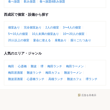
食べ放題
飲み放題
食べ放題&飲み放題
西成区で個室・設備から探す
個室あり
完全個室あり
2人の個室
3〜4人の個室
5〜10人の個室
10人未満の個室あり
10〜20人の個室
20人以上の個室
宴会に使える
座敷あり
掘りごたつあり
人気のエリア・ジャンル
梅田
心斎橋
難波
堺
梅田ランチ
梅田ラーメン
梅田居酒屋
難波ランチ
梅田カフェ
難波ラーメン
難波居酒屋
心斎橋ランチ
高槻ランチ
難波カフェ
堺ランチ
広告を非表示