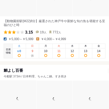
【動物園前駅(M22)8分】厳選された神戸牛や新鮮な旬の魚を堪能する至
福のひと時
3.15
19
772
人
人
￥5,000～￥5,999
￥4,000～￥4,999
土
日
月
火
水
木
金
空席
8
9
10
11
12
13
14
8
/
情報
鯛よし百番
今船駅 373m / 日本料理、ちゃんこ鍋、すき焼き