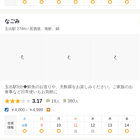
なごみ
玉出駅 278m / 居酒屋、海鮮、鍋
玉出駅5分◆鮮魚のお造りや、天麩羅をお楽しみください。ご家族のお
食事など日常使いもお気軽に
3.17
18
380
人
人
￥4,000～￥4,999
-
土
日
月
火
水
木
金
空席
8
9
10
11
12
13
14
8
/
情報