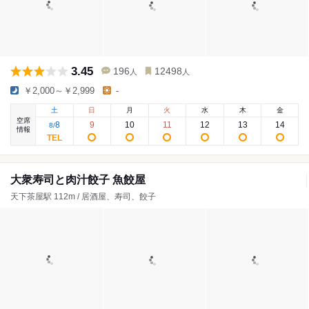
3.45
196
12498
人
人
￥2,000～￥2,999
-
土
日
月
火
水
木
金
空席
8
9
10
11
12
13
14
8
/
情報
大衆寿司と肉汁餃子 魚餃屋
天下茶屋駅 112m / 居酒屋、寿司、餃子