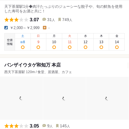
天下茶屋駅1分◆肉汁たっぷりのジューシーな餃子や、旬の鮮魚を使用
した寿司をお酒と共に！
3.07
31
749
人
人
￥2,000～￥2,999
-
土
日
月
火
水
木
金
空席
8
9
10
11
12
13
14
8
/
情報
バンザイウタゲ和知万 本店
西天下茶屋駅 120m / 食堂、居酒屋、カフェ
3.05
9
145
人
人