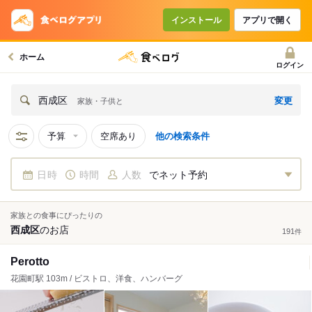
インストール
アプリで開く
ホーム
ログイン
変更
西成区
家族・子供と
予算
空席あり
他の検索条件
日時
時間
人数
でネット予約
家族との食事にぴったりの
西成区
の
お店
191
件
Perotto
花園町駅 103m / ビストロ、洋食、ハンバーグ