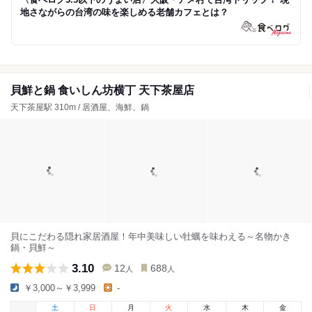
地さながらの台湾の味を楽しめる老舗カフェとは？
貝鮮と鍋 食いしん坊横丁 天下茶屋店
天下茶屋駅 310m / 居酒屋、海鮮、鍋
貝にこだわる隠れ家居酒屋！年中美味しい牡蠣を味わえる～名物かき
鍋・貝鮮～
3.10
12
688
人
人
￥3,000～￥3,999
-
土
日
月
火
水
木
金