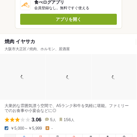
食べログアプリ
会員登録なし。無料ですぐ使える
アプリを開く
焼肉 イヤサカ
大阪市大正区 / 焼肉、ホルモン、居酒屋
大衆的な雰囲気漂う空間で、A5ランク和牛を気軽に堪能。ファミリー
でのお食事や小宴会などに◎
3.06
5
156
人
人
￥5,000～￥5,999
-
土
日
月
火
水
木
金