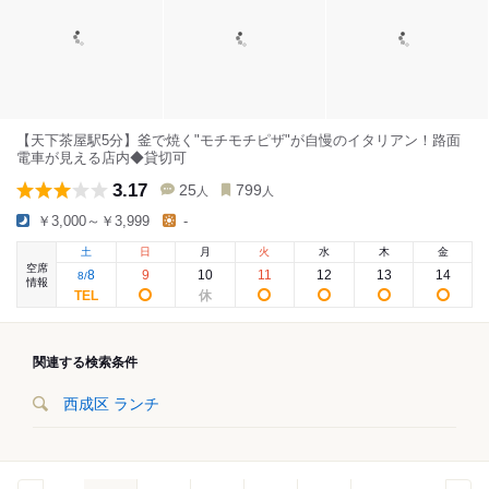
【天下茶屋駅5分】釜で焼く"モチモチピザ"が自慢のイタリアン！路面
電車が見える店内◆貸切可
3.17
25
799
人
人
￥3,000～￥3,999
-
土
日
月
火
水
木
金
空席
8
9
10
11
12
13
14
8
/
情報
関連する検索条件
西成区 ランチ