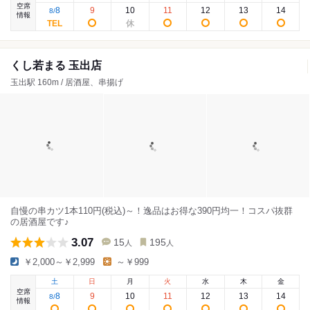
空席
8
9
10
11
12
13
14
8
/
情報
くし若まる 玉出店
玉出駅 160m / 居酒屋、串揚げ
自慢の串カツ1本110円(税込)～！逸品はお得な390円均一！コスパ抜群
の居酒屋です♪
3.07
15
195
人
人
￥2,000～￥2,999
～￥999
土
日
月
火
水
木
金
空席
8
9
10
11
12
13
14
8
/
情報