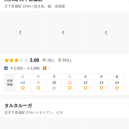
天下茶屋駅 183m / 焼き鳥、鍋、居酒屋
3.09
28
583
人
人
￥3,000～￥3,999
-
土
日
月
火
水
木
金
空席
8
9
10
11
12
13
14
8
/
情報
タルタルーガ
北天下茶屋駅 27m / イタリアン、ピザ