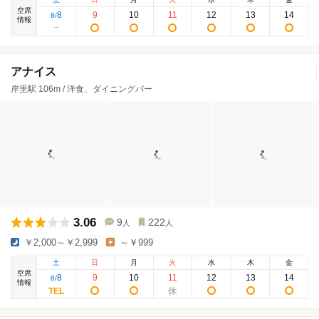
空席
8
9
10
11
12
13
14
8
/
情報
アナイス
岸里駅 106m / 洋食、ダイニングバー
3.06
9
222
人
人
￥2,000～￥2,999
～￥999
土
日
月
火
水
木
金
空席
8
9
10
11
12
13
14
8
/
情報