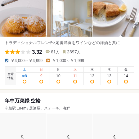
トラディショナルフレンチ×定番洋食をワインなどの洋酒と共に
3.32
61
2397
人
人
￥4,000～￥4,999
￥1,000～￥1,999
土
日
月
火
水
木
金
空席
8
9
10
11
12
13
14
8
/
情報
年中万菜録 空輪
今船駅 184m / 居酒屋、ステーキ、海鮮