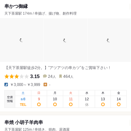
串かつ御縁
天下茶屋駅 174m / 串揚げ、揚げ物、創作料理
【天下茶屋駅徒歩2分。】”アツアツの串カツ”をご賞味下さい！
3.15
24
464
人
人
￥3,000～￥3,999
-
土
日
月
火
水
木
金
空席
8
9
10
11
12
13
14
8
/
情報
串焼 小胡子羊肉串
天下茶屋駅 125m / 串焼き、焼肉、居酒屋