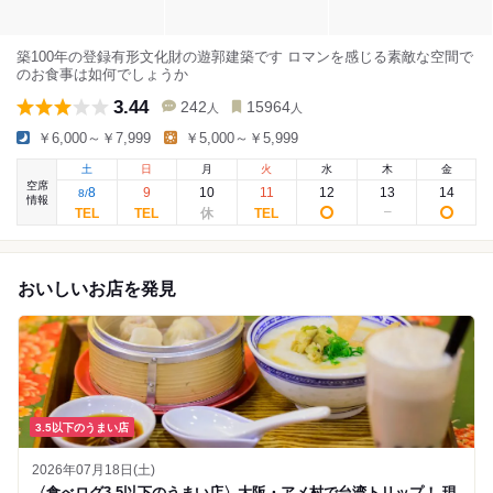
築100年の登録有形文化財の遊郭建築です ロマンを感じる素敵な空間で
のお食事は如何でしょうか
3.44
242
15964
人
人
￥6,000～￥7,999
￥5,000～￥5,999
土
日
月
火
水
木
金
空席
8
9
10
11
12
13
14
8
/
情報
おいしいお店を発見
3.5以下のうまい店
2026年07月18日(土)
〈食べログ3.5以下のうまい店〉大阪・アメ村で台湾トリップ！ 現