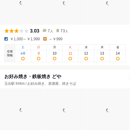
3.03
7
73
人
人
￥1,000～￥1,999
～￥999
土
日
月
火
水
木
金
空席
8
9
10
11
12
13
14
8
/
情報
お好み焼き・鉄板焼き どや
玉出駅 646m / お好み焼き、居酒屋、焼きそば