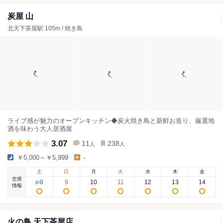
炭屋 山
北天下茶屋駅 105m / 焼き鳥
ライブ感が魅力のオープンキッチン◆炭火焼き鳥と新鮮お造り、厳選地
酒を味わう大人居酒屋
3.07
11
238
人
人
￥5,000～￥5,999
-
土
日
月
火
水
木
金
空席
8
9
10
11
12
13
14
8
/
情報
火の鳥 天下茶屋店