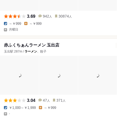
3.69
942
30874
人
人
～￥999
～￥999
月曜日
赤ふくちぁんラーメン 玉出店
玉出駅 287m /
ラーメン
、餃子
3.04
47
371
人
人
￥1,000～￥1,999
～￥999
-