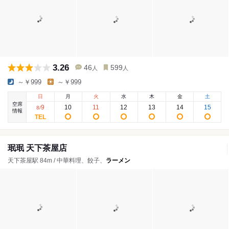
3.26
46
599
人
人
～￥999
～￥999
日
月
火
水
木
金
土
空席
9
10
11
12
13
14
15
8
/
情報
珉珉 天下茶屋店
天下茶屋駅 84m / 中華料理、餃子、
ラーメン