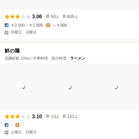
3.06
50
605
人
人
￥2,000～￥2,999
～￥999
月曜日、火曜日
鮮の麺
花園町駅 220m / 中華料理、四川料理、
ラーメン
3.10
13
122
人
人
-
-
土曜日、日曜日