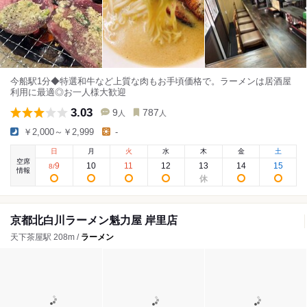
今船駅1分◆特選和牛など上質な肉もお手頃価格で。ラーメンは居酒屋
利用に最適◎お一人様大歓迎
3.03
9
787
人
人
￥2,000～￥2,999
-
日
月
火
水
木
金
土
空席
9
10
11
12
13
14
15
8
/
情報
京都北白川ラーメン魁力屋 岸里店
天下茶屋駅 208m /
ラーメン