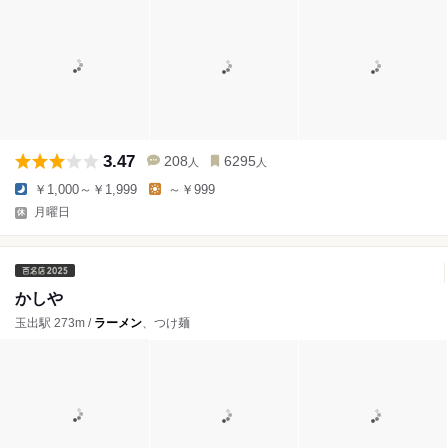
3.47
208
6295
人
人
￥1,000～￥1,999
～￥999
月曜日
かしや
玉出駅 273m /
ラーメン
、つけ麺