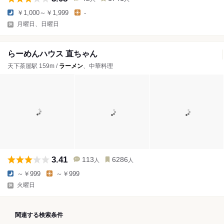
￥1,000～￥1,999
-
月曜日、日曜日
らーめんハウス 直ちゃん
天下茶屋駅 159m /
ラーメン
、中華料理
3.41
113
6286
人
人
～￥999
～￥999
火曜日
関連する検索条件