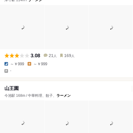
津守駅 114m /
ラーメン
3.08
21
169
人
人
～￥999
～￥999
-
山王園
今池駅 168m / 中華料理、餃子、
ラーメン