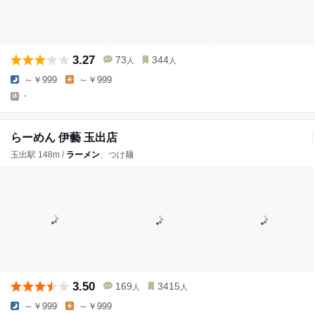
3.27
73
344
人
人
～￥999
～￥999
-
らーめん 伊藝 玉出店
玉出駅 148m /
ラーメン
、つけ麺
3.50
169
3415
人
人
～￥999
～￥999