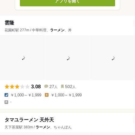
アプリを開く
雲隆
花園町駅 277m / 中華料理、
ラーメン
、丼
3.08
27
502
人
人
￥1,000～￥1,999
￥1,000～￥1,999
-
タマユラーメン 天外天
天下茶屋駅 383m /
ラーメン
、ちゃんぽん