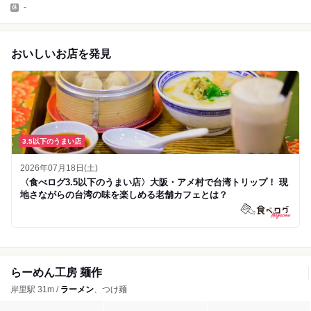
-
おいしいお店を発見
3.5以下のうまい店
2026年07月18日(土)
〈食べログ3.5以下のうまい店〉大阪・アメ村で台湾トリップ！ 現
地さながらの台湾の味を楽しめる老舗カフェとは？
らーめん工房 麺作
岸里駅 31m /
ラーメン
、つけ麺