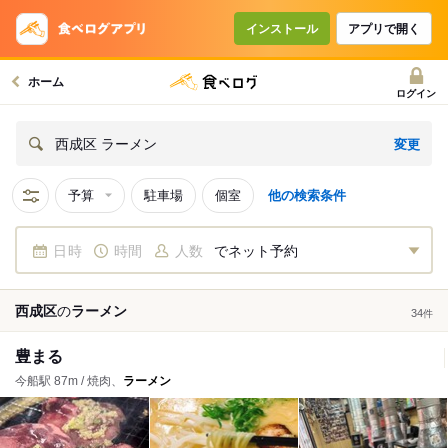
インストール
アプリで開く
ホーム
ログイン
変更
西成区 ラーメン
予算
駐車場
個室
他の検索条件
日時
時間
人数
でネット予約
西成区
の
ラーメン
34
件
豊まる
今船駅 87m / 焼肉、
ラーメン