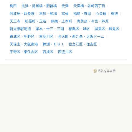
梅田
北浜・淀屋橋・肥後橋
天満
天満橋・谷町四丁目
阿波座・西長堀
本町・船場
京橋
福島・野田
心斎橋
難波
天王寺
松屋町・玉造
鶴橋・上本町
恵美須・今宮・芦原
新大阪駅周辺
塚本・十三・三国
都島区・旭区
城東区・鶴見区
東成区・生野区
東淀川区
弁天町・西九条・大阪ドーム
天保山・大阪南港
舞洲・ＵＳＪ
住之江区・住吉区
平野区・東住吉区
西成区
西淀川区
広告を非表示