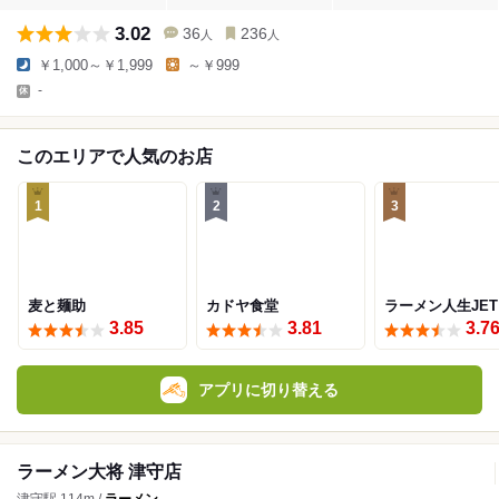
3.02
36
236
人
人
￥1,000～￥1,999
～￥999
-
このエリアで人気のお店
1
2
3
麦と麺助
カドヤ食堂
ラーメン人生JET
3.85
3.81
3.7
アプリに切り替える
ラーメン大将 津守店