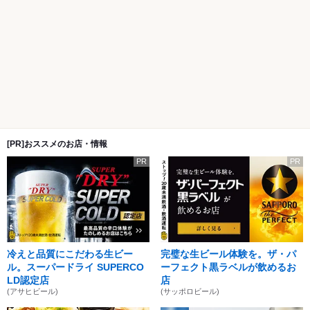
[PR]おススメのお店・情報
PR
PR
冷えと品質にこだわる生ビー
完璧な生ビール体験を。ザ・パ
ル。スーパードライ SUPERCO
ーフェクト黒ラベルが飲めるお
LD認定店
店
(アサヒビール)
(サッポロビール)