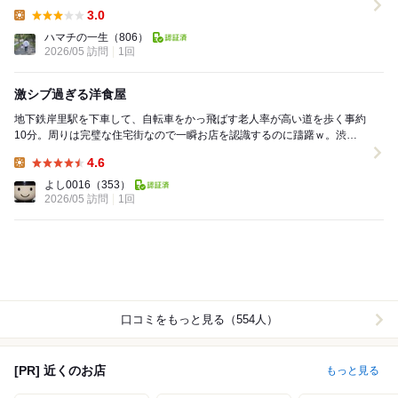
検索を掛けたらこのお店しか出てこなかった。 ...
3.0
Lunch:
ハマチの一生
（806）
2026/05 訪問
1回
激シブ過ぎる洋食屋
地下鉄岸里駅を下車して、自転車をかっ飛ばす老人率が高い道を歩く事約
10分。周りは完璧な住宅街なので一瞬お店を認識するのに躊躇ｗ。渋い
店構えの扉を開けると、洋食屋より定食屋の様な雰囲...
4.6
Lunch:
よし0016
（353）
2026/05 訪問
1回
口コミをもっと見る（554人）
[PR] 近くのお店
もっと見る