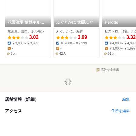
花園酒場 情熱ホルモ
ふぐとかに 太閤ふぐ
Perotto
ン
居酒屋、焼肉、ホルモン
ふぐ、かに、海鮮
3.02
3.09
3.32
￥3,000～￥3,999
￥6,000～￥7,999
￥4,000～￥4,999
Dinner:
Dinner:
Dinner:
-
-
￥1,000～￥1,999
Lunch:
Lunch:
Lunch:
8人
42人
61人
広告を非表示
店舗情報（詳細）
編集
アクセス
住所を編集