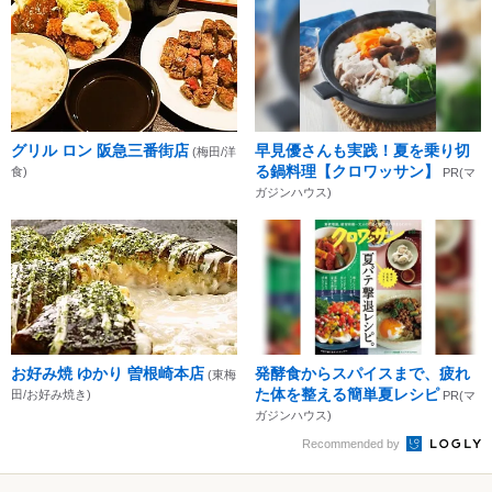
グリル ロン 阪急三番街店
早見優さんも実践！夏を乗り切
(梅田/洋
る鍋料理【クロワッサン】
食)
PR(マ
ガジンハウス)
お好み焼 ゆかり 曽根崎本店
発酵食からスパイスまで、疲れ
(東梅
た体を整える簡単夏レシピ
田/お好み焼き)
PR(マ
ガジンハウス)
Recommended by