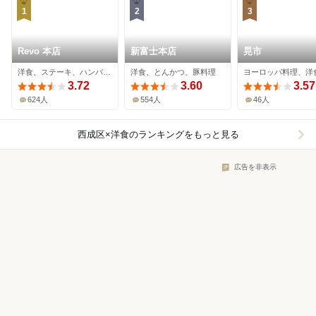
1
2
3
Revo 本店
新富士本店
晃市
洋食、ステーキ、ハンバーグ
洋食、とんかつ、豚料理
3.72
3.60
3.57
624人
554人
46人
西成区×洋食
のランキングをもっと見る
広告を非表示