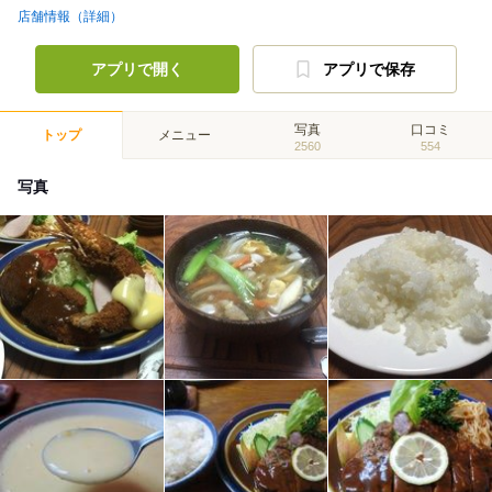
店舗情報（詳細）
アプリで開く
アプリで保存
写真
口コミ
トップ
メニュー
2560
554
写真