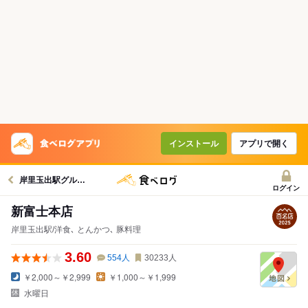
インストール
アプリで開く
岸里玉出駅グルメへ
ログイン
新富士本店
岸里玉出駅/洋食､ とんかつ､ 豚料理
3.60
554
人
30233
人
￥2,000～￥2,999
￥1,000～￥1,999
水曜日