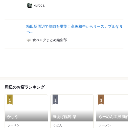
kuroda
梅田駅周辺で焼肉を堪能！高級和牛からリーズナブルな食
べ...
食べログまとめ編集部
周辺のお店ランキング
1
2
3
かしや
釜あげ饂飩 楽
らーめん工房 麺
ラーメン
うどん
ラーメン