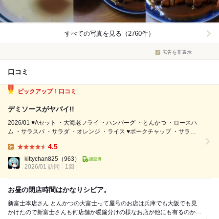
すべての写真を見る（2760件）
広告を非表示
口コミ
ピックアップ！口コミ
デミソースがヤバイ!!
2026/01 ♥Aセット ・大海老フライ ・ハンバーグ ・とんかつ ・ロースハ
ム ・サラスパ ・サラダ ・オレンジ ・ライス ♥ポークチャップ ・サラス
パ ・サラダ ・オレンジ ♥ライス ❤AとBの差はエビフライの大きさ？ せっ
4.5
かくなので、大海老フライが付いてるAセ...
Lunch:
kittychan825
（963）
2026/01 訪問
1回
お昼の閉店時間はかなりシビア。
新富士本店さん とんかつの大富士って屋号のお店は兵庫でも大阪でも見
かけたので新富士さんも何店舗か暖簾分けの様なお店が他にも有るのかと