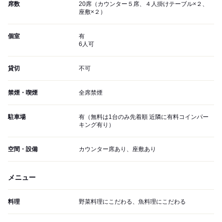
席数
20席（カウンター５席、４人掛けテーブル×２、
座敷×２）
個室
有
6人可
貸切
不可
禁煙・喫煙
全席禁煙
駐車場
有（無料は1台のみ先着順 近隣に有料コインパー
キング有り）
空間・設備
カウンター席あり、座敷あり
メニュー
料理
野菜料理にこだわる、魚料理にこだわる