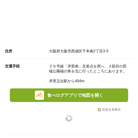
住所
大阪府大阪市西成区千本南2丁目3-5
交通手段
２６号線「岸里南」交差点を西へ、３筋目の田
端公園端の角を北に行ったところにあります。
岸里玉出駅から494m
食べログアプリで地図を開く
広告を非表示