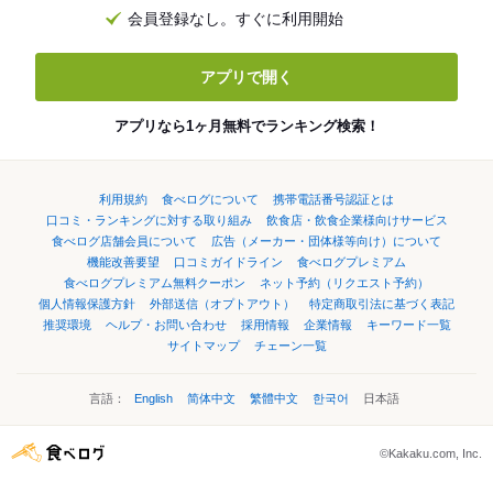
会員登録なし。すぐに利用開始
アプリで開く
アプリなら1ヶ月無料でランキング検索！
利用規約
食べログについて
携帯電話番号認証とは
口コミ・ランキングに対する取り組み
飲食店・飲食企業様向けサービス
食べログ店舗会員について
広告（メーカー・団体様等向け）について
機能改善要望
口コミガイドライン
食べログプレミアム
食べログプレミアム無料クーポン
ネット予約（リクエスト予約）
個人情報保護方針
外部送信（オプトアウト）
特定商取引法に基づく表記
推奨環境
ヘルプ・お問い合わせ
採用情報
企業情報
キーワード一覧
サイトマップ
チェーン一覧
言語：
English
简体中文
繁體中文
한국어
日本語
©Kakaku.com, Inc.