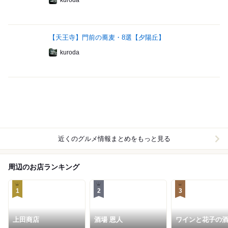
kuroda
【天王寺】門前の蕎麦・8選【夕陽丘】
kuroda
近くのグルメ情報まとめをもっと見る
周辺のお店ランキング
1
2
3
上田商店
酒場 恩人
ワインと花子の
し オラボッサ