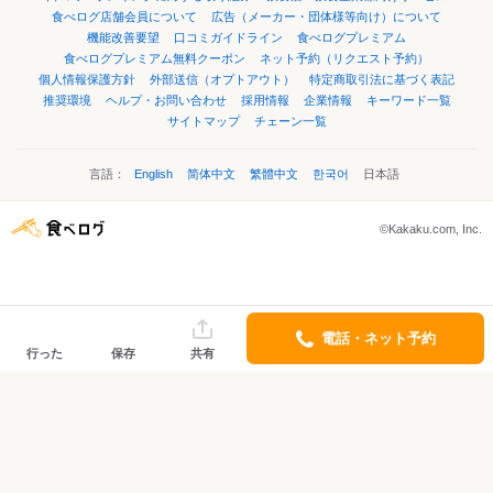
食べログ店舗会員について
広告（メーカー・団体様等向け）について
機能改善要望
口コミガイドライン
食べログプレミアム
食べログプレミアム無料クーポン
ネット予約（リクエスト予約）
個人情報保護方針
外部送信（オプトアウト）
特定商取引法に基づく表記
推奨環境
ヘルプ・お問い合わせ
採用情報
企業情報
キーワード一覧
サイトマップ
チェーン一覧
言語：
English
简体中文
繁體中文
한국어
日本語
©Kakaku.com, Inc.
電話・ネット予約
行った
保存
共有