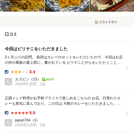
広告を非表示
口コミ
今回はビリヤニをいただきました
2ヶ月ぶりの訪問。 前回はカレーのセットをいただいたので、今回はお店
の外の看板の最上部に」書かれている ビリヤニとやらをいただくこと
に。 家内はカレー、わたしは悩んだ挙句チキ...
3.4
Dinner:
カズピン
（23）
2026/05 訪問
1回
正調インド料理がお手軽プライスで楽しめるこちらの お店。日替わりカ
レーも変化に富んでおり、この日は 大根のカレーをいただきました。プ
ラス250円で選べる チーズナンがまた美味...
5.0
Dinner:
japan704
（3）
2026/03 訪問
1回