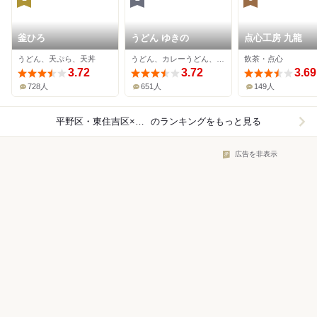
釜ひろ
うどん ゆきの
点心工房 九龍
うどん、天ぷら、天丼
うどん、カレーうどん、揚げ物
飲茶・点心
3.72
3.72
3.69
728人
651人
149人
平野区・東住吉区×レストラン
のランキングをもっと見る
広告を非表示