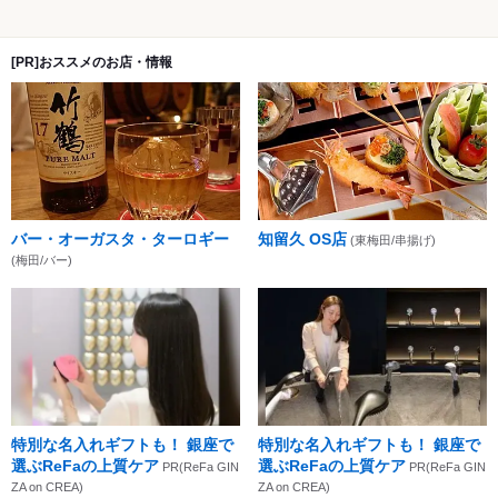
[PR]おススメのお店・情報
バー・オーガスタ・ターロギー
知留久 OS店
(東梅田/串揚げ)
(梅田/バー)
特別な名入れギフトも！ 銀座で
特別な名入れギフトも！ 銀座で
選ぶReFaの上質ケア
選ぶReFaの上質ケア
PR(ReFa GIN
PR(ReFa GIN
ZA on CREA)
ZA on CREA)