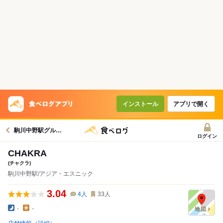
インストール
アプリで開く
駒川中野駅グルメへ
ログイン
CHAKRA
(チャクラ)
駒川中野駅/アジア・エスニック
3.04
4
人
33
人
-
-