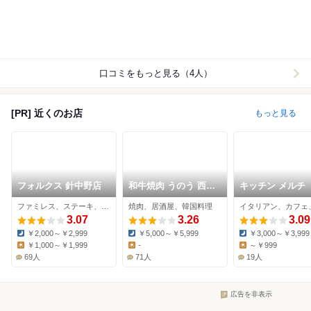
口コミをもっと見る（4人）
[PR] 近くのお店
もっと見る
フォルクス 針中野店
和牛焼肉 うのう 西田
キッチン メルチ
辺店
ファミレス、ステーキ、ハンバーグ
焼肉、居酒屋、韓国料理
3.07
3.26
3.09
￥2,000～￥2,999
￥5,000～￥5,999
￥3,000～￥3,999
Dinner:
Dinner:
Dinner:
￥1,000～￥1,999
-
～￥999
Lunch:
Lunch:
Lunch:
69人
71人
19人
広告を非表示