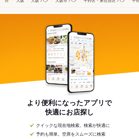
大阪
大阪 パン
大阪市 パン
平野区・東住吉区 パン
平
より便利になったアプリで
快適にお店探し
クイックな現在地検索。検索が快適に
予約も簡単。空席をスムーズに検索