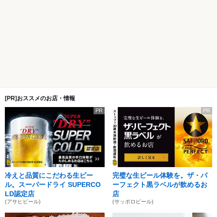
[PR]おススメのお店・情報
PR
PR
冷えと品質にこだわる生ビー
完璧な生ビール体験を。ザ・パ
ル。スーパードライ SUPERCO
ーフェクト黒ラベルが飲めるお
LD認定店
店
(アサヒビール)
(サッポロビール)