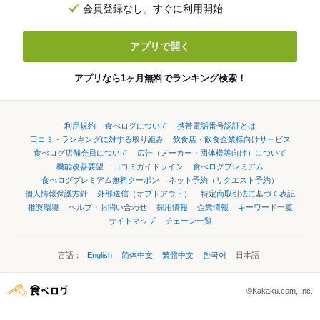
会員登録なし。すぐに利用開始
アプリで開く
アプリなら1ヶ月無料でランキング検索！
利用規約
食べログについて
携帯電話番号認証とは
口コミ・ランキングに対する取り組み
飲食店・飲食企業様向けサービス
食べログ店舗会員について
広告（メーカー・団体様等向け）について
機能改善要望
口コミガイドライン
食べログプレミアム
食べログプレミアム無料クーポン
ネット予約（リクエスト予約）
個人情報保護方針
外部送信（オプトアウト）
特定商取引法に基づく表記
推奨環境
ヘルプ・お問い合わせ
採用情報
企業情報
キーワード一覧
サイトマップ
チェーン一覧
言語：
English
简体中文
繁體中文
한국어
日本語
©Kakaku.com, Inc.