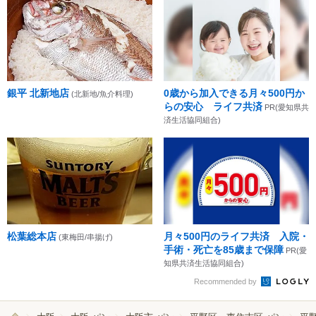
銀平 北新地店
0歳から加入できる月々500円か
(北新地/魚介料理)
らの安心 ライフ共済
PR(愛知県共
済生活協同組合)
松葉総本店
月々500円のライフ共済 入院・
(東梅田/串揚げ)
手術・死亡を85歳まで保障
PR(愛
知県共済生活協同組合)
Recommended by