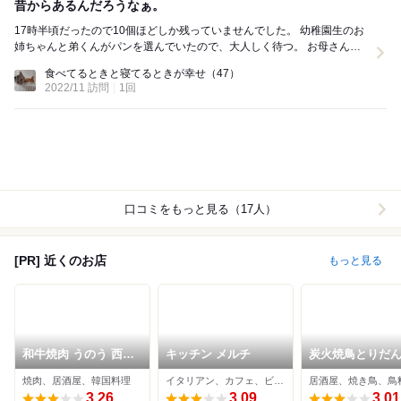
昔からあるんだろうなぁ。
17時半頃だったので10個ほどしか残っていませんでした。 幼稚園生のお
姉ちゃんと弟くんがパンを選んでいたので、大人しく待つ。 お母さんに
チョコのパンはダメ！と言われていたので、...
食べてるときと寝てるときが幸せ
（47）
2022/11 訪問
1回
口コミをもっと見る（17人）
[PR] 近くのお店
もっと見る
和牛焼肉 うのう 西田
キッチン メルチ
炭火焼鳥とりだん
辺店
野店
焼肉、居酒屋、韓国料理
イタリアン、カフェ、ビストロ
居酒屋、焼き鳥、鳥
3.26
3.09
3.01