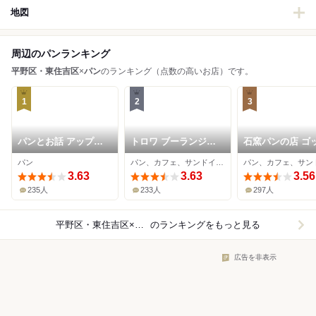
地図
周辺のパンランキング
平野区・東住吉区
×
パン
のランキング（点数の高いお店）です。
1
2
3
パンとお話 アップル
トロワ ブーランジェ
石窯パンの店 ゴ
の発音
リー
パン
パン、カフェ、サンドイッチ
3.63
3.63
3.56
235人
233人
297人
平野区・東住吉区×パン
のランキングをもっと見る
広告を非表示