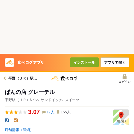
インストール
アプリで開く
平野（ＪＲ）駅グルメへ
ログイン
ぱんの店 グレーテル
平野駅（ＪＲ）/パン､ サンドイッチ､ スイーツ
3.07
17
人
155
人
-
-
店舗情報（詳細）