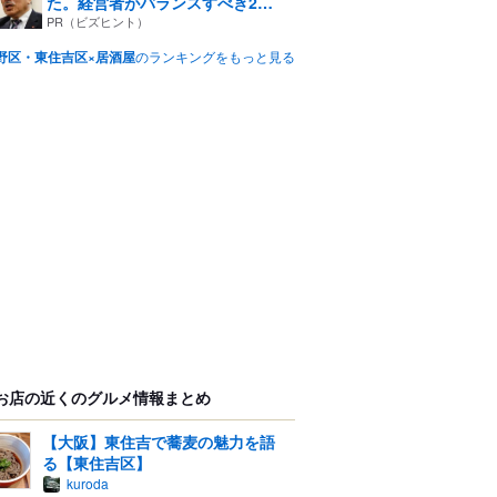
た。経営者がバランスすべき2
つ...
PR（ビズヒント）
野区・東住吉区×居酒屋
のランキングをもっと見る
お店の近くのグルメ情報まとめ
【大阪】東住吉で蕎麦の魅力を語
る【東住吉区】
kuroda