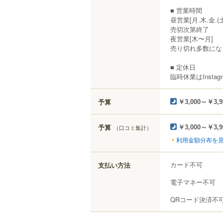
■ 営業時間
昼営業[月.木.金.(
売切次第終了
夜営業[木〜月]
売り切れ多数にな
■ 定休日
臨時休業はInstag
予算
￥3,000～￥3,9
予算
（口コミ集計）
￥3,000～￥3,9
利用金額分布を
カード不可
支払い方法
電子マネー不可
QRコード決済不