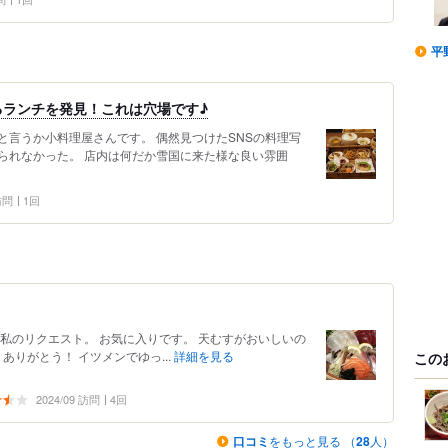
平
るランチを発見！これは穴場です♪
と言うか小料理屋さんです。 偶然見つけたSNSの料理写
られなかった。 店内は何だか雪国に来た様な良い雰囲
 訪問
1回
私のリクエスト。 お気に入りです。 天むすがおいしいの
ありがとう！ イツメンでゆっ...
詳細を見る
この
2024/09 訪問
4回
口コミ
をもっと見る （
28
人）