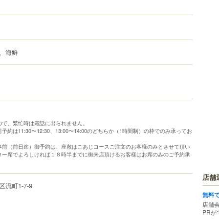
、海鮮
ので、繁忙時は電話に出られません。
約は11:30〜12:30、13:00〜14:00のどちらか（1時間制）の枠でのみ承ってお
事前（前日迄）御予約は、座敷はこあじコースご注文のお客様のみとさせて頂い
ター席でよろしければ１８時半までに御来店頂けるお客様はお席のみのご予約承
店舗
区
流町
1-7-9
無料
店舗
PRが