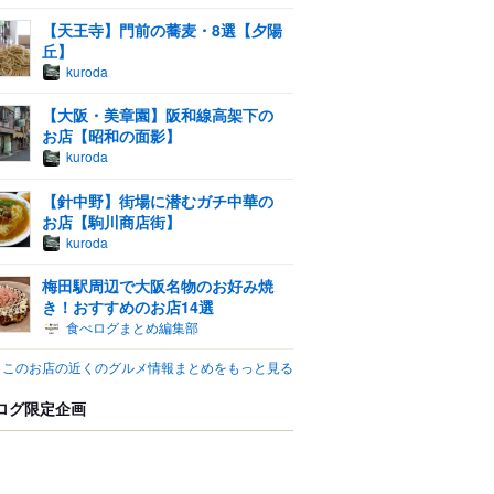
【天王寺】門前の蕎麦・8選【夕陽
丘】
kuroda
【大阪・美章園】阪和線高架下の
お店【昭和の面影】
kuroda
【針中野】街場に潜むガチ中華の
お店【駒川商店街】
kuroda
梅田駅周辺で大阪名物のお好み焼
き！おすすめのお店14選
食べログまとめ編集部
このお店の近くのグルメ情報まとめをもっと見る
ログ限定企画