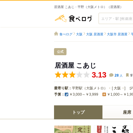
居酒屋 こあじ - 平野（大阪メトロ）（居酒屋）
食べログ
食べログ
大阪
大阪 居酒屋
大阪市 居酒屋
公式
居酒屋 こあじ
3.13
28
人
9
最寄り駅：
平野駅（大阪メトロ）
[
大阪
]
ジ
予算：
￥3,000～￥3,999
￥1,000～￥1,9
トップ
座席