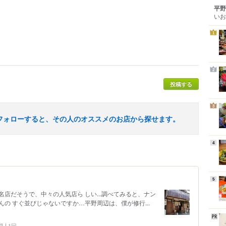
平野
いお
1
2
投稿する
3
フォローすると、その人のオススメのお店から探せます。
4
5
店だそうで、中々の人気店ら しい...調べてみると、ナン
の すぐ並びじゃないですか…平野周辺は、僕が修行...
問
1回