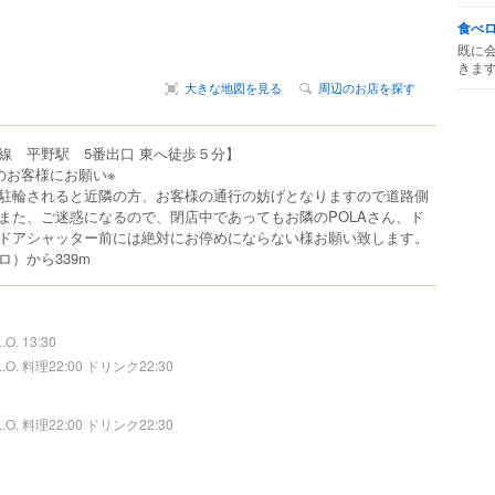
食べ
既に
きま
大きな地図を見る
周辺のお店を探す
線 平野駅 5番出口 東へ徒歩５分】
のお客様にお願い※
駐輪されると近隣の方、お客様の通行の妨げとなりますので道路側
また、ご迷惑になるので、閉店中であってもお隣のPOLAさん、ド
ドアシャッター前には絶対にお停めにならない様お願い致します。
）から339m
L.O. 13:30
L.O. 料理22:00 ドリンク22:30
L.O. 料理22:00 ドリンク22:30