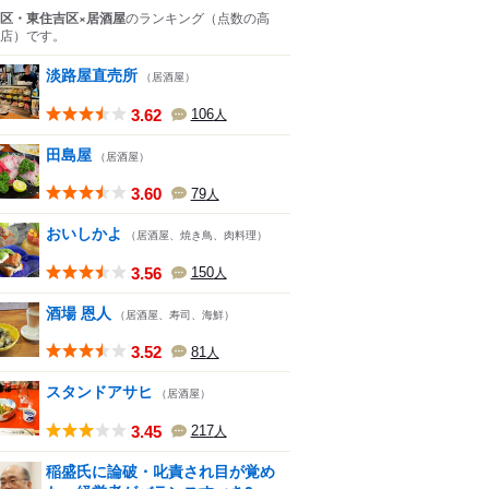
区・東住吉区×居酒屋
のランキング
（点数の高
店）
です。
淡路屋直売所
（居酒屋）
3.62
106
人
田島屋
（居酒屋）
3.60
79
人
おいしかよ
（居酒屋、焼き鳥、肉料理）
3.56
150
人
酒場 恩人
（居酒屋、寿司、海鮮）
3.52
81
人
スタンドアサヒ
（居酒屋）
3.45
217
人
稲盛氏に論破・叱責され目が覚め