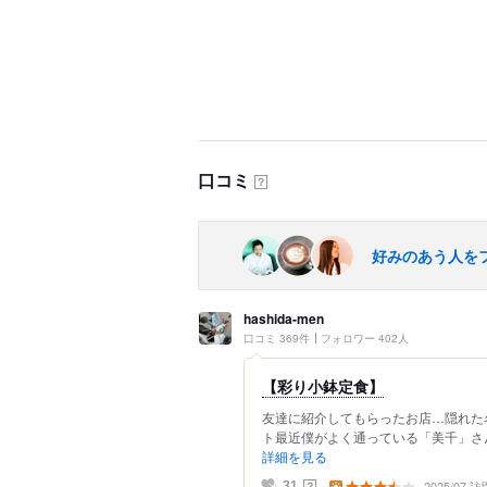
口コミ
？
好みのあう人を
hashida-men
口コミ 369件
フォロワー 402人
【彩り小鉢定食】
友達に紹介してもらったお店…隠れた名
ト最近僕がよく通っている「美千」さん
詳細を見る
2025/07 訪
？
31