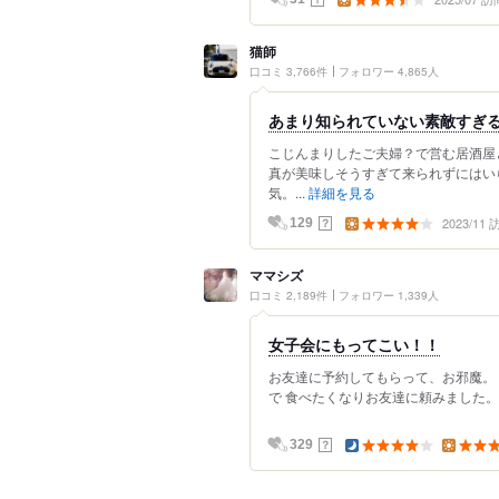
猫師
口コミ 3,766件
フォロワー 4,865人
あまり知られていない素敵すぎ
こじんまりしたご夫婦？で営む居酒屋
真が美味しそうすぎて来られずにはい
気。...
詳細を見る
2023/11
？
129
ママシズ
口コミ 2,189件
フォロワー 1,339人
女子会にもってこい！！
お友達に予約してもらって、お邪魔。 
で 食べたくなりお友達に頼みました。 
？
329