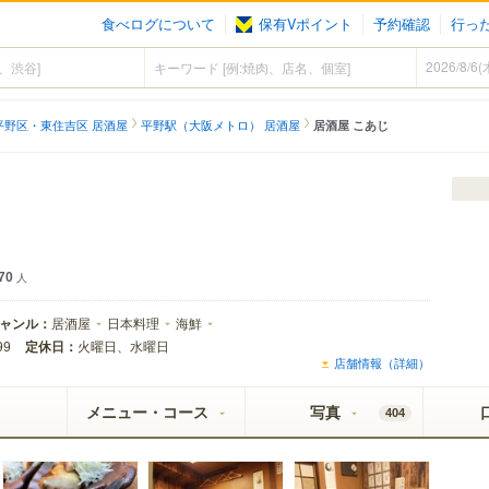
食べログについて
保有Vポイント
予約確認
行っ
平野区・東住吉区 居酒屋
平野駅（大阪メトロ） 居酒屋
居酒屋 こあじ
70
人
ャンル：
居酒屋
日本料理
海鮮
定休日：
火曜日、水曜日
99
店舗情報（詳細）
メニュー・コース
写真
404