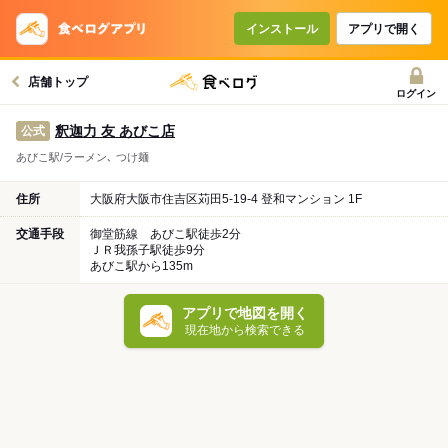
インストール
アプリで開く
店舗トップ
ログイン
釈迦力 友 あびこ店
公式
あびこ駅/ラーメン､ つけ麺
住所
大阪府大阪市住吉区苅田5-19-4 登和マンション 1F
交通手段
御堂筋線 あびこ駅徒歩2分
ＪＲ我孫子駅徒歩9分
あびこ駅から135m
アプリで地図を開く
現在地から検索できる