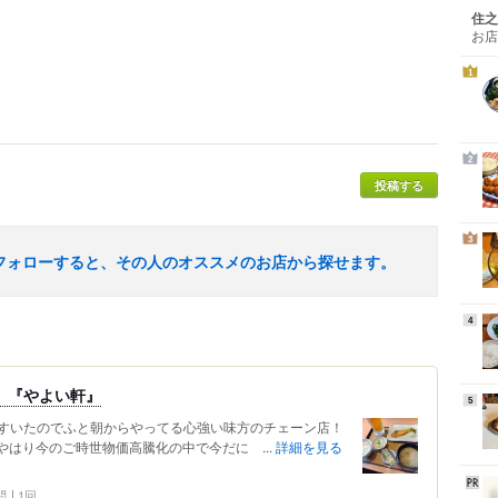
住之
お店
1
2
投稿する
3
フォローすると、その人のオススメのお店から探せます。
4
 『やよい軒』
5
すいたのでふと朝からやってる心強い味方のチェーン店！
やはり今のご時世物価高騰化の中で今だに ...
詳細を見る
問
1回