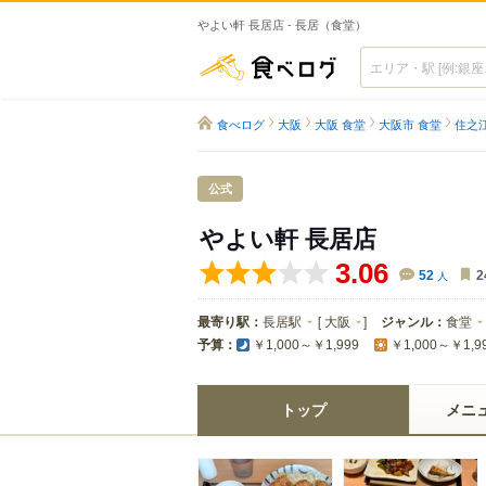
やよい軒 長居店 - 長居（食堂）
食べログ
食べログ
大阪
大阪 食堂
大阪市 食堂
住之
公式
やよい軒 長居店
3.06
52
人
2
最寄り駅：
長居駅
[
大阪
]
ジャンル：
食堂
予算：
￥1,000～￥1,999
￥1,000～￥1,9
トップ
メニ