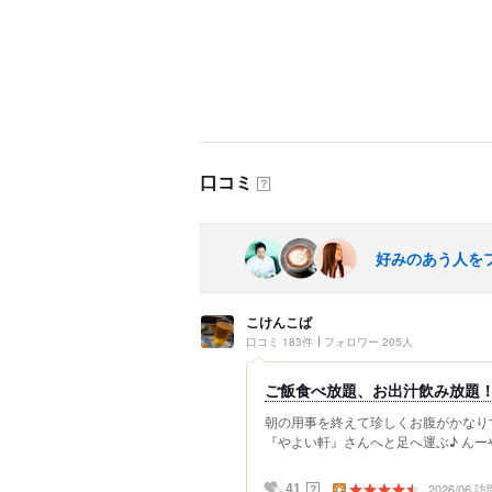
口コミ
？
好みのあう人を
こけんこば
口コミ 183件
フォロワー 205人
ご飯食べ放題、お出汁飲み放題！
朝の用事を終えて珍しくお腹がかなり
『やよい軒』さんへと足へ運ぶ♪ んー
2026/06 訪
？
41