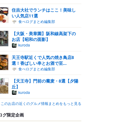
住吉大社でランチはここ！美味し
い人気店11選
食べログまとめ編集部
【大阪・美章園】阪和線高架下の
お店【昭和の面影】
kuroda
天王寺駅近くで人気の焼き鳥店8
選！香ばしい串とお酒で至...
食べログまとめ編集部
【天王寺】門前の蕎麦・8選【夕陽
丘】
kuroda
このお店の近くのグルメ情報まとめをもっと見る
ログ限定企画