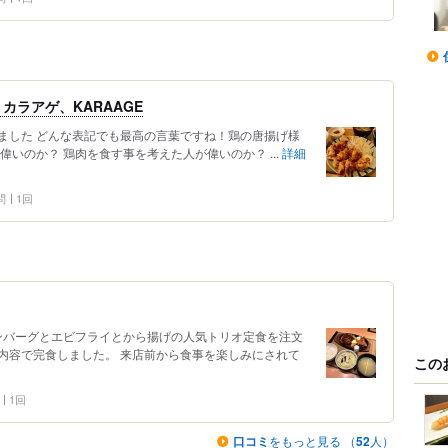
カラアゲ、KARAAGE
ました どんな表記でも最高の言葉ですね！鶏の唐揚げ様
いのか？ 鶏肉を食す事を考えた人が偉いのか？ ...
詳細
問
1回
ハンバーグとエビフライとから揚げの人気トリオ定食を注文
内容で完食しました。 来店前から食事を楽しみにされて
この
1回
口コミ
をもっと見る （
52
人）