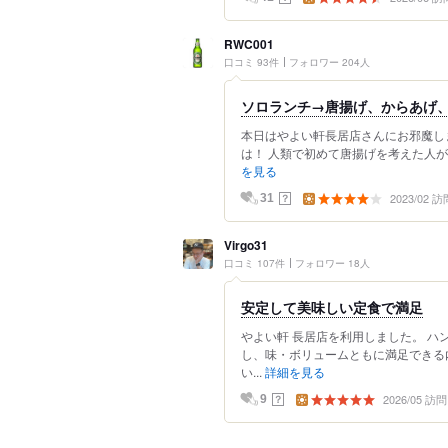
RWC001
口コミ 93件
フォロワー 204人
ソロランチ→唐揚げ、からあげ、
本日はやよい軒長居店さんにお邪魔し
は！ 人類で初めて唐揚げを考えた人が偉
を見る
2023/02 訪
？
31
Virgo31
口コミ 107件
フォロワー 18人
安定して美味しい定食で満足
やよい軒 長居店を利用しました。 
し、味・ボリュームともに満足できる
い...
詳細を見る
2026/05 訪問
？
9