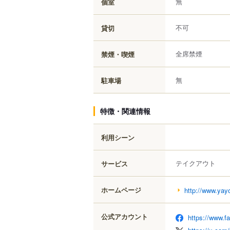
無
個室
不可
貸切
全席禁煙
禁煙・喫煙
無
駐車場
特徴・関連情報
利用シーン
テイクアウト
サービス
ホームページ
http://www.yay
公式アカウント
https://www.f