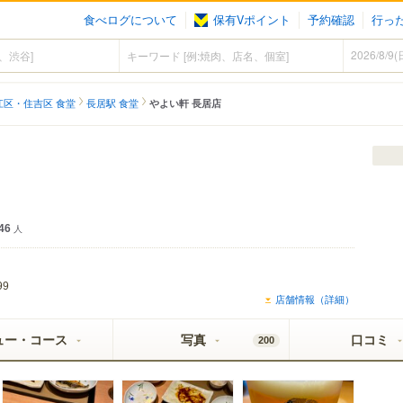
食べログについて
保有Vポイント
予約確認
行っ
江区・住吉区 食堂
長居駅 食堂
やよい軒 長居店
46
人
99
店舗情報（詳細）
ュー・コース
写真
口コミ
200