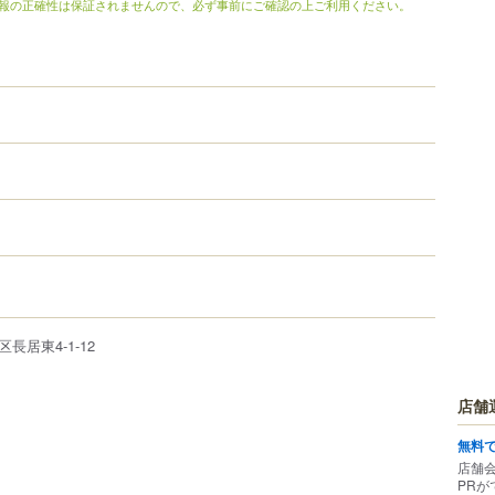
報の正確性は保証されませんので、必ず事前にご確認の上ご利用ください。
区
長居東
4-1-12
店舗
無料
店舗
PRが