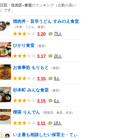
江区・住吉区×食堂
のランキング
（点数の高い
）
です。
焼肉丼・旨辛うどん すみのえ食堂
（牛丼、うどん、食堂）
3.20
75
人
ひかり食堂
（食堂）
3.17
20
人
お食事処 もりもと
（食堂）
3.15
9
人
杉本町 みんな食堂
（食堂）
3.15
6
人
喫茶 りんでん
（喫茶店、食堂、弁当）
3.11
18
人
いま最も相談したい保育士・てぃ