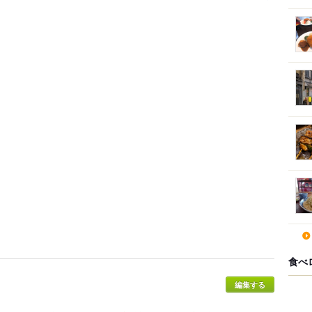
食べ
編集する