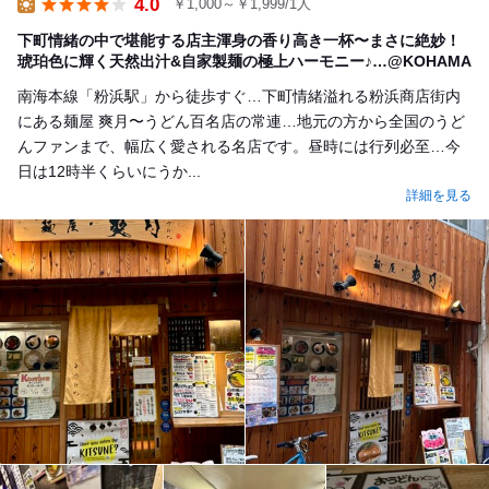
4.0
￥1,000～￥1,999/1人
Lunch
下町情緒の中で堪能する店主渾身の香り高き一杯〜まさに絶妙！
琥珀色に輝く天然出汁&自家製麺の極上ハーモニー♪…@KOHAMA
南海本線「粉浜駅」から徒歩すぐ…下町情緒溢れる粉浜商店街内
にある麺屋 爽月〜うどん百名店の常連…地元の方から全国のうど
んファンまで、幅広く愛される名店です。昼時には行列必至…今
日は12時半くらいにうか...
詳細を見る