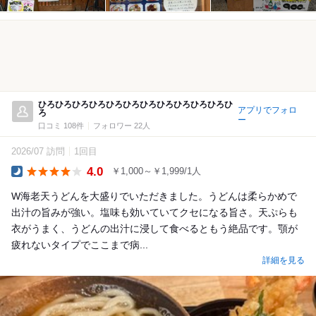
ひろひろひろひろひろひろひろひろひろひろひろひ
アプリでフォロ
ろ
ー
口コミ 108件
フォロワー 22人
2026/07 訪問
1回目
4.0
￥1,000～￥1,999/1人
Dinner
W海老天うどんを大盛りでいただきました。うどんは柔らかめで
出汁の旨みが強い。塩味も効いていてクセになる旨さ。天ぷらも
衣がうまく、うどんの出汁に浸して食べるともう絶品です。顎が
疲れないタイプでここまで病...
詳細を見る