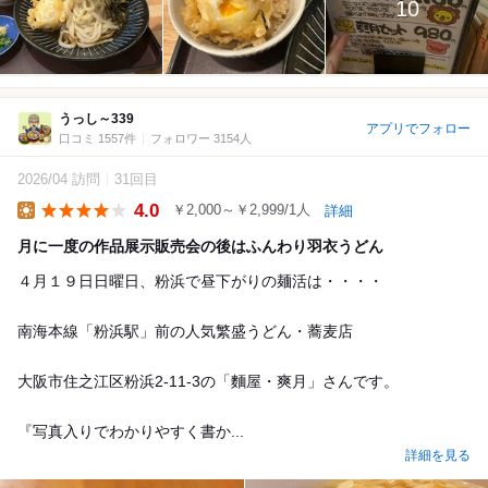
10
うっし～339
アプリでフォロー
口コミ 1557件
フォロワー 3154人
2026/04 訪問
31回目
4.0
￥2,000～￥2,999/1人
詳細
Lunch
月に一度の作品展示販売会の後はふんわり羽衣うどん
４月１９日日曜日、粉浜で昼下がりの麺活は・・・・
南海本線「粉浜駅」前の人気繁盛うどん・蕎麦店
大阪市住之江区粉浜2-11-3の「麵屋・爽月」さんです。
『写真入りでわかりやすく書か...
詳細を見る