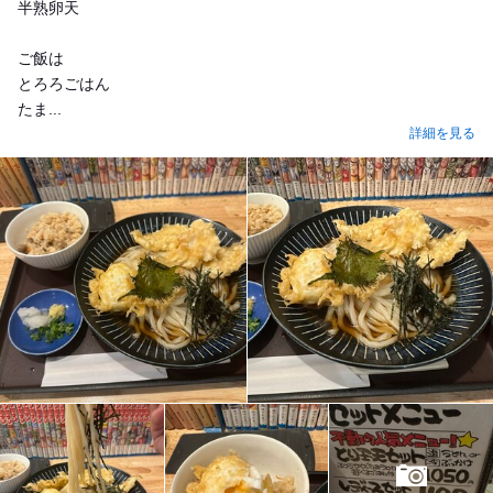
半熟卵天
ご飯は
とろろごはん
たま...
詳細を見る