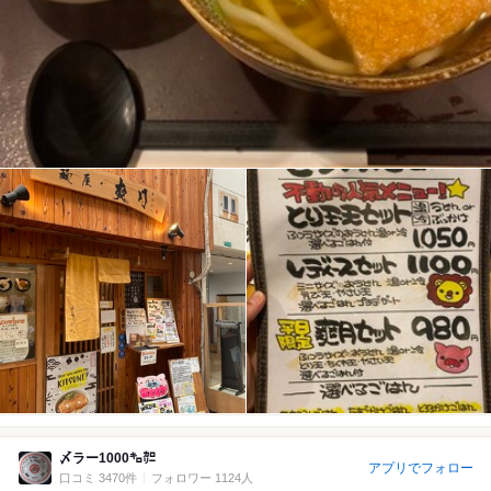
〆ラー1000㌔㌍
アプリでフォロー
口コミ 3470件
フォロワー 1124人