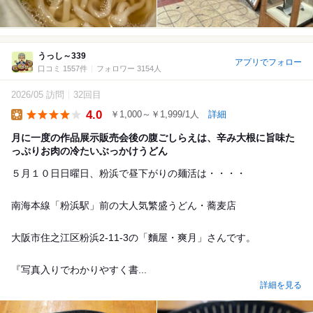
うっし～339
アプリでフォロー
口コミ 1557件
フォロワー 3154人
2026/05 訪問
32回目
4.0
￥1,000～￥1,999/1人
詳細
Lunch
月に一度の作品展示販売会後の腹ごしらえは、辛み大根に旨味た
っぷりお肉の冷たいぶっかけうどん
５月１０日日曜日、粉浜で昼下がりの麺活は・・・・
南海本線「粉浜駅」前の大人気繁盛うどん・蕎麦店
大阪市住之江区粉浜2-11-3の「麵屋・爽月」さんです。
『写真入りでわかりやすく書...
詳細を見る