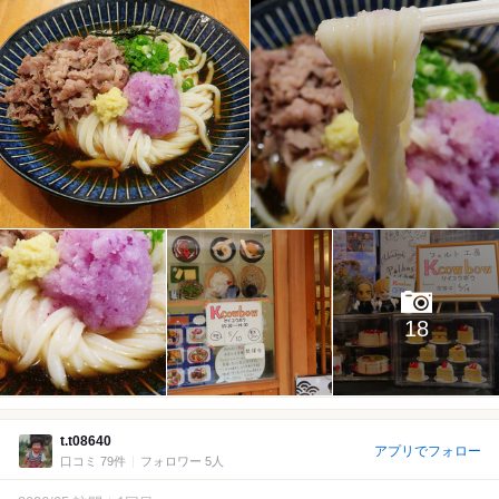
18
t.t08640
アプリでフォロー
口コミ 79件
フォロワー 5人