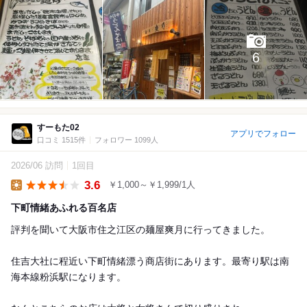
6
すーもた02
アプリでフォロー
口コミ 1515件
フォロワー 1099人
2026/06 訪問
1回目
3.6
￥1,000～￥1,999/1人
Lunch
下町情緒あふれる百名店
評判を聞いて大阪市住之江区の麺屋爽月に行ってきました。
住吉大社に程近い下町情緒漂う商店街にあります。最寄り駅は南
海本線粉浜駅になります。