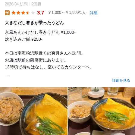
2026/04 訪問
2回目
3.7
￥1,000～￥1,999/1人
詳細
Lunch
大きなだし巻きが乗ったうどん
京風あんかけだし巻きうどん ¥1,000-
炊き込みご飯 ¥250-
本日は南海粉浜駅近くの爽月さんへ訪問。
お店は駅前の商店街にあります。
13時頃で待ちはなし、空いてるカウンターへ。
...
詳細を見る