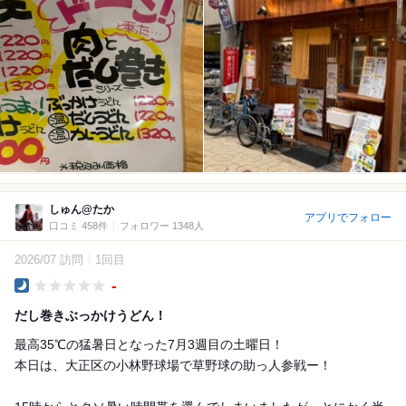
しゅん@たか
アプリでフォロー
口コミ 458件
フォロワー 1348人
2026/07 訪問
1回目
-
Dinner
だし巻きぶっかけうどん！
最高35℃の猛暑日となった7月3週目の土曜日！
本日は、大正区の小林野球場で草野球の助っ人参戦ー！