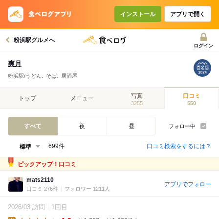
インストール
アプリで開く
粉浜駅グルメへ
ログイン
爽月
粉浜駅/うどん､ そば､ 居酒屋
写真
口コミ
トップ
メニュー
3255
550
すべて
夜
昼
フォロー中
口コミ検索をするには？
699件
ピックアップ！口コミ
mats2110
アプリでフォロー
口コミ 276件
フォロワー 1211人
2026/03 訪問
1回目