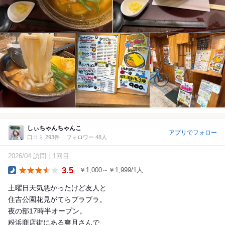
しぃちゃんちゃんこ
アプリでフォロー
口コミ 293件
フォロワー 48人
2026/04 訪問
1回目
3.5
￥1,000～￥1,999/1人
Dinner
土曜日天気悪かったけど友人と
住吉公園花見がてらブラブラ。
夜の部17時半オープン。
粉浜商店街にある爽月さんで