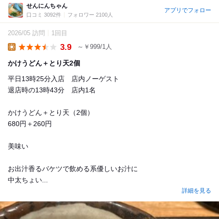
せんにんちゃん
アプリでフォロー
口コミ 3092件
フォロワー 2100人
2026/05 訪問
1回目
3.9
～￥999/1人
Lunch
かけうどん＋とり天2個
平日13時25分入店 店内ノーゲスト
退店時の13時43分 店内1名
かけうどん＋とり天（2個）
680円＋260円
美味い
お出汁香るバケツで飲める系優しいお汁に
中太ちょい...
詳細を見る