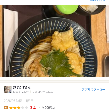
旅ずきずきん
アプリでフォロー
口コミ 730件
フォロワー 151人
2026/06 訪問
1回目
3.4
～￥999/1人