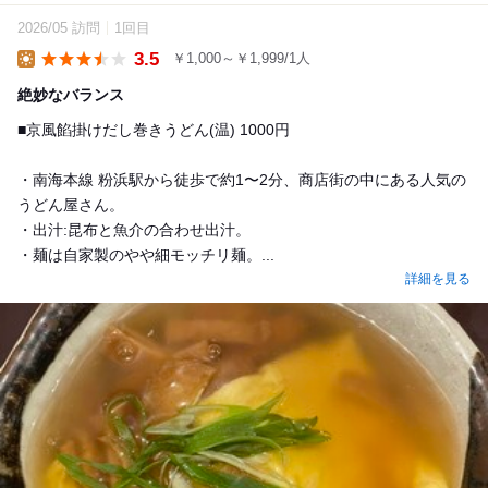
2026/05 訪問
1回目
3.5
￥1,000～￥1,999/1人
Lunch
絶妙なバランス
■京風餡掛けだし巻きうどん(温) 1000円
・南海本線 粉浜駅から徒歩で約1〜2分、商店街の中にある人気の
うどん屋さん。
・出汁:昆布と魚介の合わせ出汁。
・麺は自家製のやや細モッチリ麺。...
詳細を見る