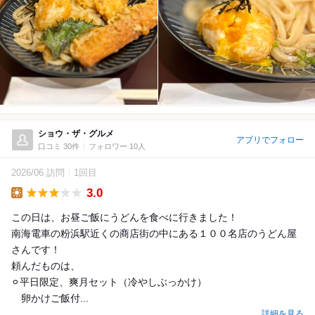
ショウ・ザ・グルメ
アプリでフォロー
口コミ 30件
フォロワー 10人
2026/06 訪問
1回目
3.0
Lunch
この日は、お昼ご飯にうどんを食べに行きました！
南海電車の粉浜駅近くの商店街の中にある１００名店のうどん屋
さんです！
頼んだものは、
⚪︎平日限定、爽月セット（冷やしぶっかけ）
卵かけご飯付...
詳細を見る