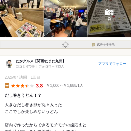
9
広告を非表示
たかグルメ【関西/たまに九州】
アプリでフォロー
口コミ 673件
フォロワー 733人
2026/07 訪問
1回目
3.8
￥1,000～￥1,999/1人
Lunch
だし巻きうどん！？
大きなだし巻き卵が丸々入った
ここでしか楽しめないうどん！
店内で作ったからできるモチモチの歯応えと