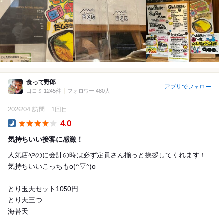
食って野郎
アプリでフォロー
口コミ 1245件
フォロワー 480人
2026/04 訪問
1回目
4.0
Dinner
気持ちいい接客に感激！
人気店やのに会計の時は必ず定員さん揃っと挨拶してくれます！
気持ちいいこっちもo(^▽^)o
とり玉天セット1050円
とり天三つ
海苔天