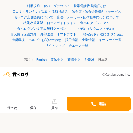
利用規約
食べログについて
携帯電話番号認証とは
口コミ・ランキングに対する取り組み
飲食店・飲食企業様向けサービス
食べログ店舗会員について
広告（メーカー・団体様等向け）について
機能改善要望
口コミガイドライン
食べログプレミアム
食べログプレミアム無料クーポン
ネット予約（リクエスト予約）
個人情報保護方針
外部送信（オプトアウト）
特定商取引法に基づく表記
推奨環境
ヘルプ・お問い合わせ
採用情報
企業情報
キーワード一覧
サイトマップ
チェーン一覧
言語：
English
简体中文
繁體中文
한국어
日本語
©Kakaku.com, Inc.
電話
行った
保存
共有