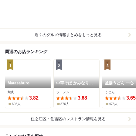
近くのグルメ情報まとめをもっと見る
周辺のお店ランキング
1
2
3
Matasaburo
中華そば かみなり雲
釜揚うどん 一心
呑
焼肉
ラーメン
うどん
3.82
3.68
3.65
698人
876人
478人
住之江区・住吉区
のレストラン情報を見る