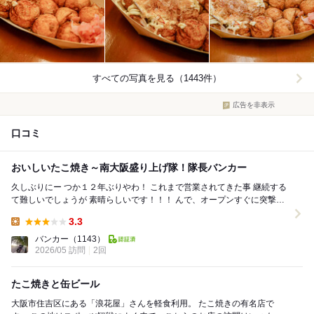
すべての写真を見る（1443件）
広告を非表示
口コミ
おいしいたこ焼き～南大阪盛り上げ隊！隊長バンカー
久しぶりにー つか１２年ぶりやわ！ これまで営業されてきた事 継続する
て難しいでしょうが 素晴らしいです！！！ んで、オープンすぐに突撃や
ね 先客１名と持ち帰り分を...
3.3
Lunch:
バンカー
（1143）
2026/05 訪問
2回
たこ焼きと缶ビール
大阪市住吉区にある「浪花屋」さんを軽食利用。 たこ焼きの有名店で