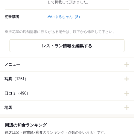
して掲載して頂きました。
初投稿者
めいぷるちゃん
（8）
※浪花屋の店舗情報に誤りがある場合は、以下から修正して下さい。
レストラン情報を編集する
メニュー
写真
（1251）
口コミ
（496）
地図
周辺の和食ランキング
住之江区・住吉区
×
和食
のランキング（点数の高いお店）です。