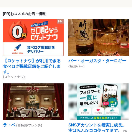
[PR]おススメのお店・情報
PR
【ロケットナウ】が利用できる
バー・オーガスタ・ターロギー
食べログ掲載店舗をご紹介しま
(梅田/バー)
す。
(ロケットナウ)
ラ・ベ
SNSアカウントを着実に成長。
(西梅田/フレンチ)
実はみんなココ使ってます。
PR