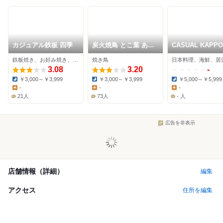
カジュアル鉄板 四季
炭火焼鳥 とこ葉 あび
CASUAL KAPPO
こ店
鉄板焼き、お好み焼き、居酒屋
焼き鳥
日本料理、海鮮、居
3.08
3.20
-
￥3,000～￥3,999
￥3,000～￥3,999
￥5,000～￥5,999
Dinner:
Dinner:
Dinner:
-
-
-
Lunch:
Lunch:
Lunch:
21人
73人
- 人
広告を非表示
店舗情報（詳細）
編集
アクセス
住所を編集