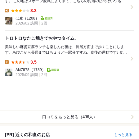
す。 この地はスポーツ観戦によく来て、こちらのお店の訪問はいつも狙
っているのですが、常に長蛇の列であきらめて...
3.3
Lunch:
ば麦
（1208）
2026/02 訪問
2回
トロトロなたこ焼きでおやつタイム。
美味しい麻婆豆腐ランチを楽しんだ後は、長居方面まで歩くことにしま
す。あびこから長居まではちょうど一駅分ですね。食後の運動です♪ 食後
のおやつを求めてこちらのたこ焼き屋さんへ。 ...
3.5
Lunch:
Aki7878
（1789）
2025/09 訪問
2回
口コミをもっと見る（496人）
[PR] 近くの和食のお店
もっと見る