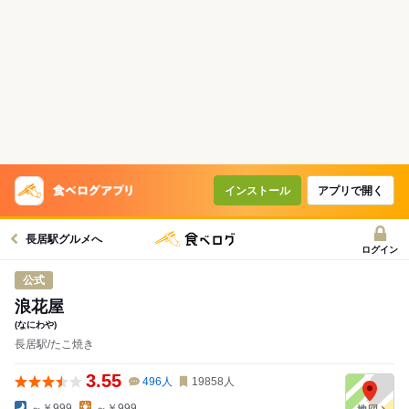
インストール
アプリで開く
長居駅グルメへ
ログイン
公式
浪花屋
(なにわや)
長居駅/たこ焼き
3.55
496
人
19858
人
～￥999
～￥999