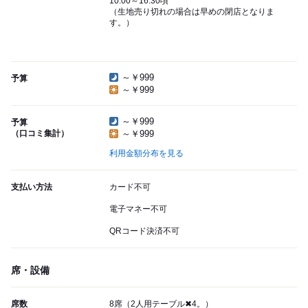
10:00～16:30頃
（生地売り切れの場合は早めの閉店となりま
す。）
～￥999
予算
～￥999
～￥999
予算
（口コミ集計）
～￥999
利用金額分布を見る
支払い方法
カード不可
電子マネー不可
QRコード決済不可
席・設備
席数
8席（2人用テーブル✖4。）