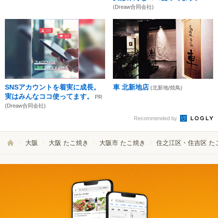
(Dreaw合同会社)
SNSアカウントを着実に成長。
車 北新地店
(北新地/焼鳥)
実はみんなココ使ってます。
PR
(Dreaw合同会社)
Recommended by
大阪
大阪 たこ焼き
大阪市 たこ焼き
住之江区・住吉区 た