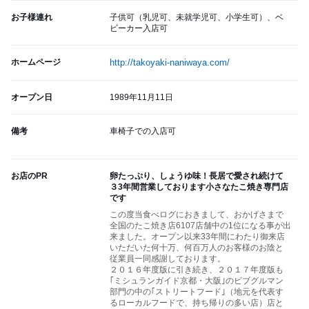
お子様連れ
子供可（乳児可、未就学児可、小学生可）、ベ
ビーカー入店可
ホームページ
http://takoyaki-naniwaya.com/
オープン日
1989年11月11日
備考
車椅子での入店可
お店のPR
卵たっぷり、しょうゆ味！長居で愛され続けて
３3年間営業しております小さなたこ焼き専門店
です
この度当食べログにおきまして、おかげさまで
全国のたこ焼き店6107店舗中の1位になる事が出
来ました。オープン以来33年間にわたり御来店
いただいた何十万、何百万人のお客様のお陰と
従業員一同感謝しております。
２０１６年度版に引き続き、２０１７年度版も
｢ミシュランガイド京都・大阪｣のビブグルマン
部門の中の｢ストリートフード｣（地元を代表す
るローカルフードで、持ち帰りの多い店）店と