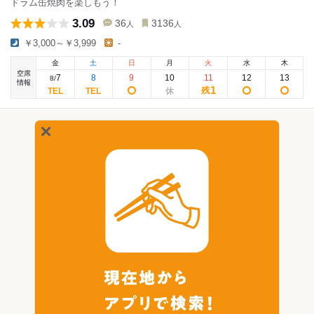
ドラム缶焼肉を楽しもう！
3.09
36
3136
人
人
￥3,000～￥3,999
-
金
土
日
月
火
水
木
空席
7
8
9
10
11
12
13
8
/
情報
1
残