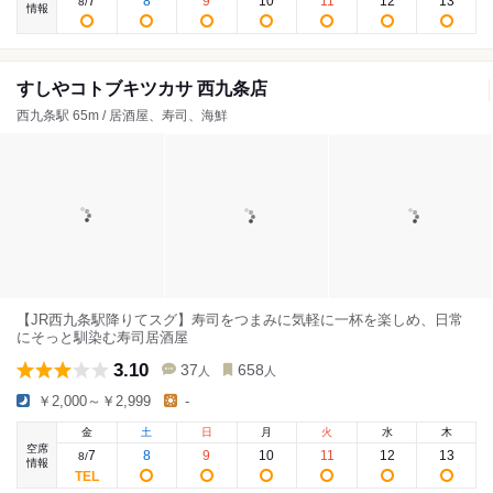
7
8
9
10
11
12
13
8
/
情報
すしやコトブキツカサ 西九条店
西九条駅 65m / 居酒屋、寿司、海鮮
【JR西九条駅降りてスグ】寿司をつまみに気軽に一杯を楽しめ、日常
にそっと馴染む寿司居酒屋
3.10
37
658
人
人
￥2,000～￥2,999
-
金
土
日
月
火
水
木
空席
7
8
9
10
11
12
13
8
/
情報