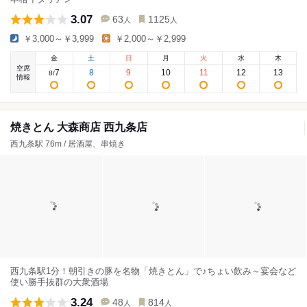
3.07
63
1125
人
人
￥3,000～￥3,999
￥2,000～￥2,999
金
土
日
月
火
水
木
空席
7
8
9
10
11
12
13
8
/
情報
焼きとん 大森商店 西九条店
西九条駅 76m / 居酒屋、串焼き
西九条駅1分！朝引きの豚を名物「焼きとん」で♪ちょい飲み～宴会など
使い勝手抜群の大衆酒場
3.24
48
814
人
人