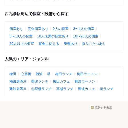
西九条駅周辺で個室・設備から探す
個室あり
完全個室あり
2人の個室
3〜4人の個室
5〜10人の個室
10人未満の個室あり
10〜20人の個室
20人以上の個室
宴会に使える
座敷あり
掘りごたつあり
人気のエリア・ジャンル
梅田
心斎橋
難波
堺
梅田ランチ
梅田ラーメン
梅田居酒屋
難波ランチ
梅田カフェ
難波ラーメン
難波居酒屋
心斎橋ランチ
高槻ランチ
難波カフェ
堺ランチ
広告を非表示