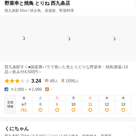
野菜串と焼鳥 とりね 西九条店
西九条駅 65m / 焼き鳥、居酒屋、野菜料理
西九条駅すぐ■国産豚バラで巻いた色とりどりな野菜串・焼鳥酒場♪14
品＋飲み付4,500円～
3.24
48
1095
人
人
￥2,000～￥2,999
-
金
土
日
月
火
水
木
空席
7
8
9
10
11
12
13
8
/
情報
くにちゃん