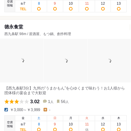
空席
7
8
9
10
11
12
13
8
/
情報
徳永食堂
西九条駅 98m / 居酒屋、もつ鍋、創作料理
【西九条駅3分】九州の“うまかもん”を心ゆくまで味わう！お1人様から
団体様の宴会まで大歓迎
3.02
1
56
人
人
￥3,000～￥3,999
-
金
土
日
月
火
水
木
空席
7
8
9
10
11
12
13
8
/
情報