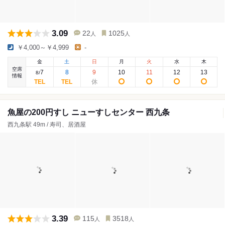
3.09
22
1025
人
人
￥4,000～￥4,999
-
金
土
日
月
火
水
木
空席
7
8
9
10
11
12
13
8
/
情報
魚屋の200円すし ニューすしセンター 西九条
西九条駅 49m / 寿司、居酒屋
3.39
115
3518
人
人