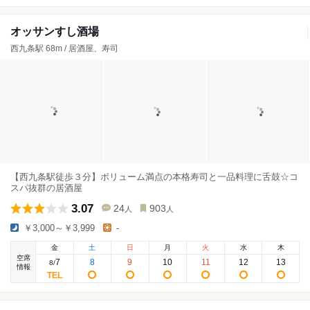
オッサンすし酒場
西九条駅 68m / 居酒屋、寿司
【西九条駅徒歩３分】ボリューム満点の本格寿司と一品料理に舌鼓☆コ
スパ抜群の居酒屋
3.07
24
903
人
人
￥3,000～￥3,999
-
金
土
日
月
火
水
木
空席
7
8
9
10
11
12
13
8
/
情報