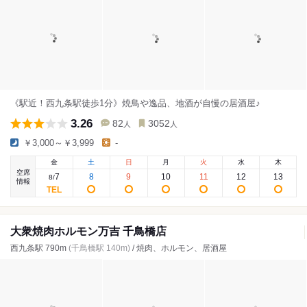
《駅近！西九条駅徒歩1分》焼鳥や逸品、地酒が自慢の居酒屋♪
3.26
82
3052
人
人
￥3,000～￥3,999
-
金
土
日
月
火
水
木
空席
7
8
9
10
11
12
13
8
/
情報
大衆焼肉ホルモン万吉 千鳥橋店
西九条駅 790m
(千鳥橋駅 140m)
/ 焼肉、ホルモン、居酒屋