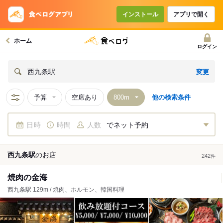
インストール
アプリで開く
ホーム
ログイン
変更
西九条駅
予算
空席あり
他の検索条件
日時
時間
人数
でネット予約
西九条駅
の
お店
242
件
焼肉の金海
西九条駅 129m / 焼肉、ホルモン、韓国料理