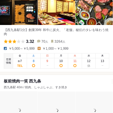
【西九条駅1分】創業39年 和牛に炭火、「老舗」秘伝のタレを味わう焼
肉
3.32
70
3264
人
人
￥5,000～￥5,999
￥1,000～￥1,999
金
土
日
月
火
水
木
空席
7
8
9
10
11
12
13
8
/
情報
板前焼肉一笑 西九条
西九条駅 40m / 焼肉、しゃぶしゃぶ、すき焼き