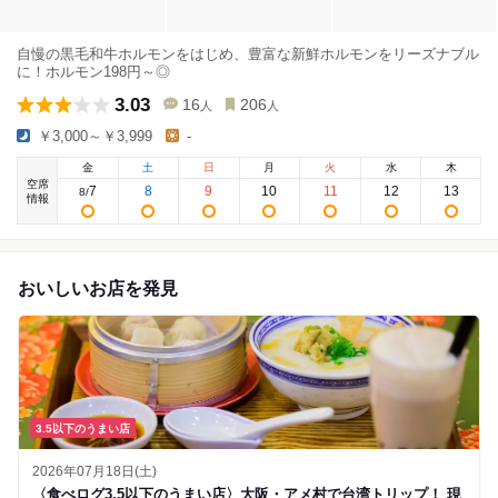
自慢の黒毛和牛ホルモンをはじめ、豊富な新鮮ホルモンをリーズナブル
に！ホルモン198円～◎
3.03
16
206
人
人
￥3,000～￥3,999
-
金
土
日
月
火
水
木
空席
7
8
9
10
11
12
13
8
/
情報
おいしいお店を発見
3.5以下のうまい店
2026年07月18日(土)
〈食べログ3.5以下のうまい店〉大阪・アメ村で台湾トリップ！ 現