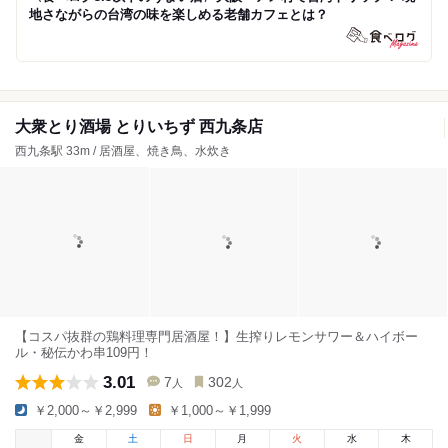
地さながらの台湾の味を楽しめる老舗カフェとは？
大衆とり酒場 とりいちず 西九条店
西九条駅 33m / 居酒屋、焼き鳥、水炊き
【コスパ抜群の鶏料理専門居酒屋！】生搾りレモンサワー＆ハイボー
ル・秘伝かわ串109円！
3.01
7
302
人
人
￥2,000～￥2,999
￥1,000～￥1,999
金
土
日
月
火
水
木