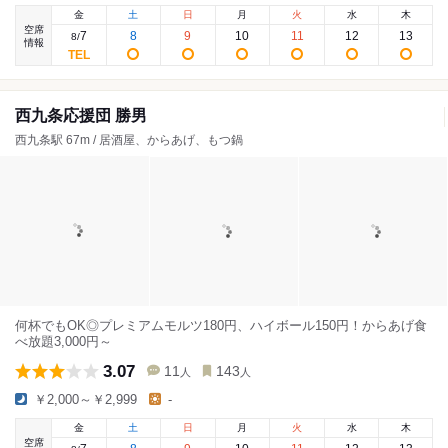
金
土
日
月
火
水
木
空席
7
8
9
10
11
12
13
8
/
情報
西九条応援団 勝男
西九条駅 67m / 居酒屋、からあげ、もつ鍋
何杯でもOK◎プレミアムモルツ180円、ハイボール150円！からあげ食
べ放題3,000円～
3.07
11
143
人
人
￥2,000～￥2,999
-
金
土
日
月
火
水
木
空席