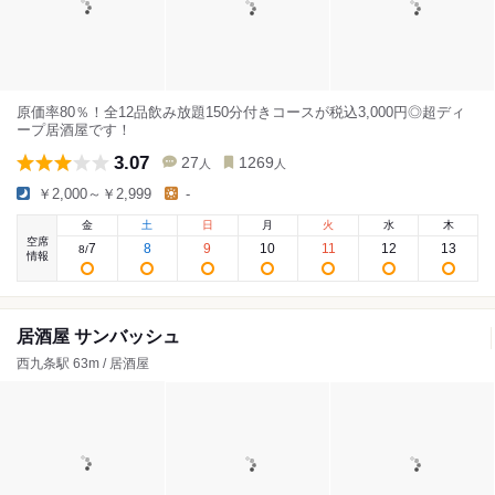
原価率80％！全12品飲み放題150分付きコースが税込3,000円◎超ディ
ープ居酒屋です！
3.07
27
1269
人
人
￥2,000～￥2,999
-
金
土
日
月
火
水
木
空席
7
8
9
10
11
12
13
8
/
情報
居酒屋 サンバッシュ
西九条駅 63m / 居酒屋