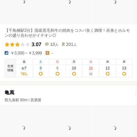
【千鳥橋駅2分】国産黒毛和牛の焼肉をコスパ良く満喫！赤身とホルモ
ンの盛り合わせがイチオシ◎
3.07
10
201
人
人
￥3,000～￥3,999
-
金
土
日
月
火
水
木
空席
7
8
9
10
11
12
13
8
/
情報
亀萬
西九条駅 80m / 居酒屋