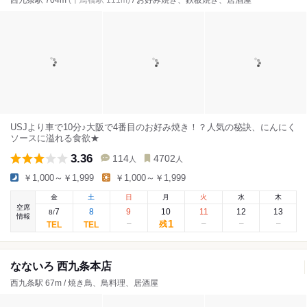
西九条駅 704m
(千鳥橋駅 111m)
/ お好み焼き、鉄板焼き、居酒屋
USJより車で10分♪大阪で4番目のお好み焼き！？人気の秘訣、にんにく
ソースに溢れる食欲★
3.36
114
4702
人
人
￥1,000～￥1,999
￥1,000～￥1,999
金
土
日
月
火
水
木
空席
7
8
9
10
11
12
13
8
/
情報
1
残
なないろ 西九条本店
西九条駅 67m / 焼き鳥、鳥料理、居酒屋