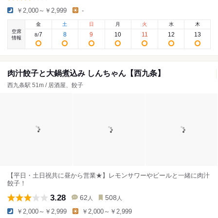
￥2,000～￥2,999
-
金
土
日
月
火
水
木
空席
7
8
9
10
11
12
13
8
/
情報
肉汁餃子と大鍋煮込み しんちゃん【西九条】
西九条駅 51m / 居酒屋、餃子
【平日・土日祝共に昼から営業★】レモンサワーやビールと一緒に肉汁
餃子！
3.28
62
508
人
人
￥2,000～￥2,999
￥2,000～￥2,999