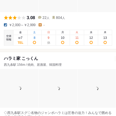
3.08
22
804
人
人
￥2,000～￥2,999
-
金
土
日
月
火
水
木
空席
7
8
9
10
11
12
13
8
/
情報
ハラミ家 こっくん
西九条駅 156m / 焼肉、居酒屋、韓国料理
◇西九条駅スグ◇名物のジャンボハラミは圧巻の迫力！みんなで囲める