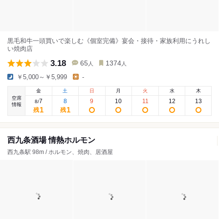
黒毛和牛一頭買いで楽しむ《個室完備》宴会・接待・家族利用にうれし
い焼肉店
3.18
65
1374
人
人
￥5,000～￥5,999
-
金
土
日
月
火
水
木
空席
7
8
9
10
11
12
13
8
/
情報
1
1
残
残
西九条酒場 情熱ホルモン
西九条駅 98m / ホルモン、焼肉、居酒屋