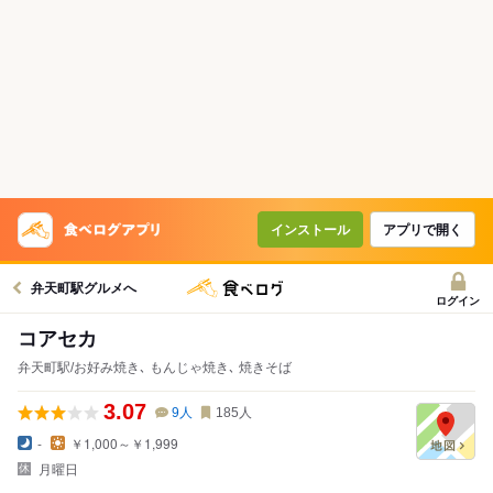
インストール
アプリで開く
弁天町駅グルメへ
ログイン
コアセカ
弁天町駅/お好み焼き､ もんじゃ焼き､ 焼きそば
3.07
9
人
185
人
-
￥1,000～￥1,999
月曜日