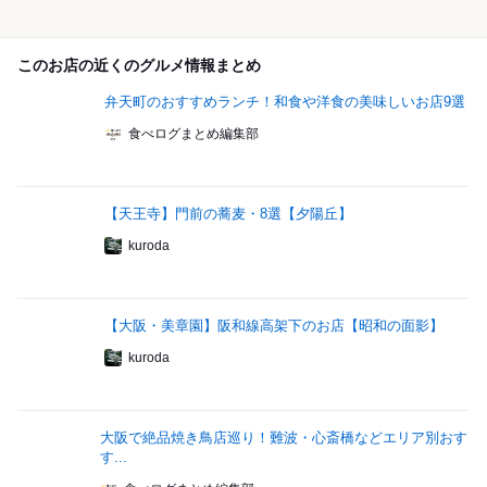
このお店の近くのグルメ情報まとめ
弁天町のおすすめランチ！和食や洋食の美味しいお店9選
食べログまとめ編集部
【天王寺】門前の蕎麦・8選【夕陽丘】
kuroda
【大阪・美章園】阪和線高架下のお店【昭和の面影】
kuroda
大阪で絶品焼き鳥店巡り！難波・心斎橋などエリア別おす
す...