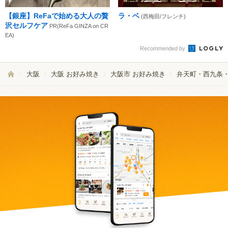
【銀座】ReFaで始める大人の贅
ラ・ベ
(西梅田/フレンチ)
沢セルフケア
PR(ReFa GINZA on CR
EA)
Recommended by
大阪
大阪 お好み焼き
大阪市 お好み焼き
弁天町・西九条・