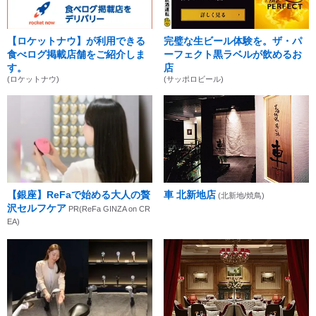
【ロケットナウ】が利用できる
完璧な生ビール体験を。ザ・パ
食べログ掲載店舗をご紹介しま
ーフェクト黒ラベルが飲めるお
す。
店
(ロケットナウ)
(サッポロビール)
【銀座】ReFaで始める大人の贅
車 北新地店
(北新地/焼鳥)
沢セルフケア
PR(ReFa GINZA on CR
EA)