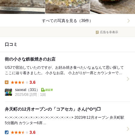
すべての写真を見る（39件）
広告を非表示
口コミ
街の小さな鉄板焼きのお店
USJで宿泊していたのですが、お好み焼き食べたいなぁなんて思い探して
ここに辿り着きました。 小さなお店。 小上がりが一席とカウンターで
す。 オープンしてすぐ行きました...
3.6
Lunch:
saoeat
（331）
2025/08 訪問
1回
弁天町の12月オープンの「コアセカ」さん(^O^)❒
+:-:+:-:+:-:+:-:+:-:+:-:+:-:+:-:+:-:+:-:+:-:+:-:+:-:+ 2023年12月オープン 弁天町駅
5分圏内 カウンター6席 ...
3.6