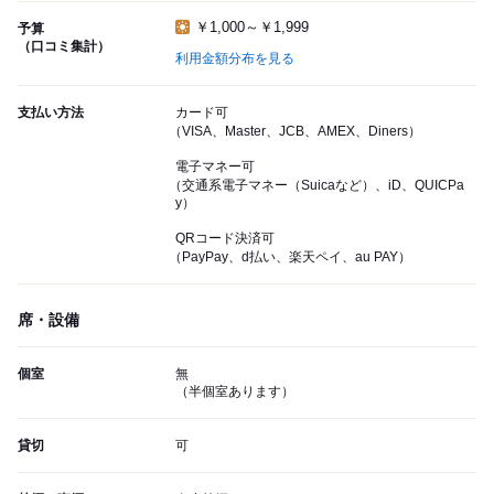
￥1,000～￥1,999
予算
（口コミ集計）
利用金額分布を見る
支払い方法
カード可
（VISA、Master、JCB、AMEX、Diners）
電子マネー可
（交通系電子マネー（Suicaなど）、iD、QUICPa
y）
QRコード決済可
（PayPay、d払い、楽天ペイ、au PAY）
席・設備
個室
無
（半個室あります）
貸切
可