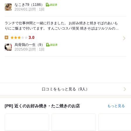
Dinner:
なこき79
（1186）
2024/01 訪問
1回
ランチで仕事仲間と一緒に行きました。 お好み焼きと焼きそばのあいも
りにご飯まで付いてます。 すんごいコスパ笑笑 焼きそばはツルツルのシ
コシコめんで見た目ソースが薄いかな？と思...
3.0
Lunch:
烏骨鶏の一生
（9）
2025/09 訪問
1回
口コミをもっと見る（9人）
[PR] 近くのお好み焼き・たこ焼きのお店
もっと見る