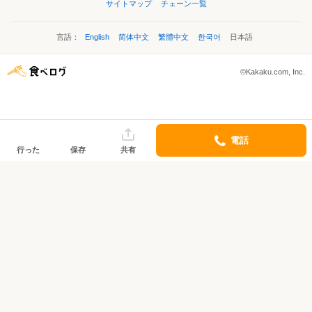
サイトマップ
チェーン一覧
言語：
English
简体中文
繁體中文
한국어
日本語
©Kakaku.com, Inc.
電話
行った
保存
共有