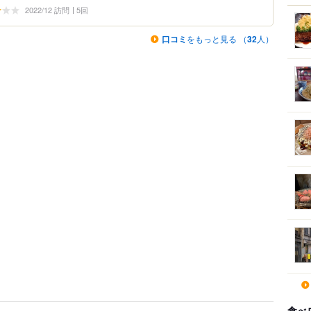
2022/12 訪問
5回
口コミ
をもっと見る （
32
人）
食べ