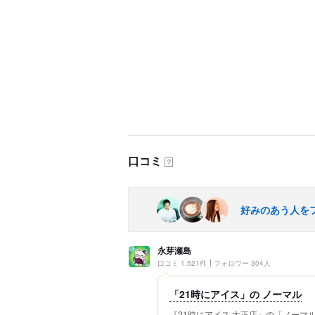
口コミ
？
好みのあう人を
永芽瀬島
口コミ 1,521件
フォロワー 304人
「21時にアイス」の ノーマル
『21時にアイス 大正店』の「ノーマ