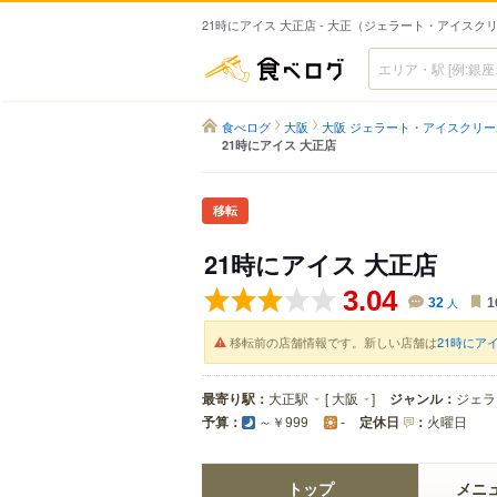
21時にアイス 大正店 - 大正（ジェラート・アイスク
食べログ
食べログ
大阪
大阪 ジェラート・アイスクリー
21時にアイス 大正店
移転
21時にアイス 大正店
3.04
32
人
1
移転前の店舗情報です。新しい店舗は
21時にア
最寄り駅：
大正駅
[
大阪
]
ジャンル：
ジェラ
予算：
定休日
：
火曜日
～￥999
-
トップ
メニ