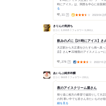
時にアイス』は、関西を中心に全国展開
る
2023/04 訪
？
11
きりんの気持ち
口コミ 3,055件
フォロワー 3,263人
飲みの〆に【21時にアイス】さん
大正駅から大正通をひたすら南へ真っ直
店】さん❤︎ 22種類のアイスメニュー
2022/10
？
276
あいらぶ純米吟醸
口コミ 563件
フォロワー 233人
夜のアイスクリーム屋さん
帰り道に相方の希望で遠回りして大正区
の列 寒い中でも皆さん冷たいものが欲
細を見る