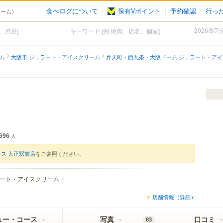
食べログについて
保有Vポイント
予約確認
行っ
リーム）
ム
大阪市 ジェラート・アイスクリーム
弁天町・西九条・大阪ドーム ジェラート・ア
696
人
イス 大正駅前店
をご参照ください。
ート・アイスクリーム
店舗情報（詳細）
ュー・コース
写真
口コミ
83