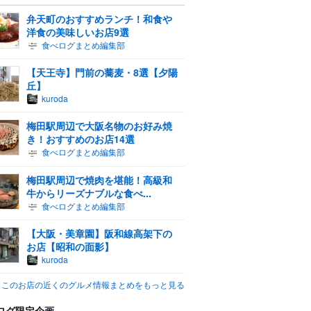
弁天町のおすすめランチ！和食や
洋食の美味しいお店9選
食べログまとめ編集部
【天王寺】門前の蕎麦・8選【夕陽
丘】
kuroda
梅田駅周辺で大阪名物のお好み焼
き！おすすめのお店14選
食べログまとめ編集部
梅田駅周辺で焼肉を堪能！高級和
牛からリーズナブルな食べ...
食べログまとめ編集部
【大阪・美章園】阪和線高架下の
お店【昭和の面影】
kuroda
このお店の近くのグルメ情報まとめをもっと見る
ログ限定企画