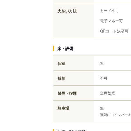
カード不可
支払い方法
電子マネー可
QRコード決済可
席・設備
無
個室
不可
貸切
全席禁煙
禁煙・喫煙
無
駐車場
近隣にコインパー