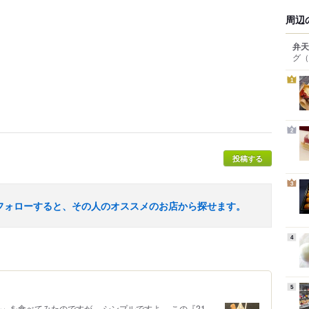
周辺
弁天
グ
（
1
2
投稿する
3
フォローすると、その人のオススメのお店から探せます。
4
5
ル」を食べてみたのですが… シンプルですよ。 この『21