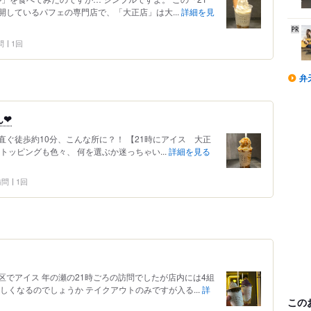
しているパフェの専門店で、「大正店」は大...
詳細を見
問
1回
弁
❤︎
ぐ徒歩約10分、こんな所に？！ 【21時にアイス 大正
にトッピングも色々、 何を選ぶか迷っちゃい...
詳細を見る
 訪問
1回
でアイス 年の瀬の21時ごろの訪問でしたが店内には4組
しくなるのでしょうか テイクアウトのみですが入る...
詳
この