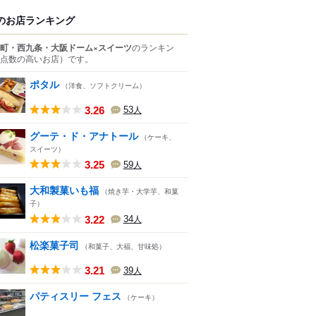
のお店ランキング
町・西九条・大阪ドーム×スイーツ
のランキン
点数の高いお店）
です。
ポタル
（洋食、ソフトクリーム）
3.26
53
人
グーテ・ド・アナトール
（ケーキ、
スイーツ）
3.25
59
人
大和製菓いも福
（焼き芋・大学芋、和菓
子）
3.22
34
人
松楽菓子司
（和菓子、大福、甘味処）
3.21
39
人
パティスリー フェス
（ケーキ）