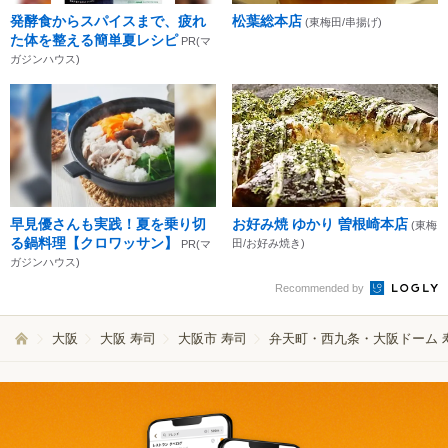
発酵食からスパイスまで、疲れ
松葉総本店
(東梅田/串揚げ)
た体を整える簡単夏レシピ
PR(マ
ガジンハウス)
早見優さんも実践！夏を乗り切
お好み焼 ゆかり 曽根崎本店
(東梅
る鍋料理【クロワッサン】
田/お好み焼き)
PR(マ
ガジンハウス)
Recommended by
大阪
大阪 寿司
大阪市 寿司
弁天町・西九条・大阪ドーム 