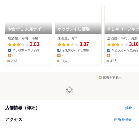
や台ずし 九条ナイン
オッサンすし酒場
すしやコトブキ
モール町
西九条店
居酒屋、寿司、海鮮
居酒屋、寿司
居酒屋、寿司、海鮮
3.03
3.07
3.10
￥3,000～￥3,999
￥3,000～￥3,999
￥2,000～￥2,999
Dinner:
Dinner:
Dinner:
-
-
-
Lunch:
Lunch:
Lunch:
20人
24人
37人
広告を非表示
店舗情報（詳細）
修正
アクセス
住所を修正