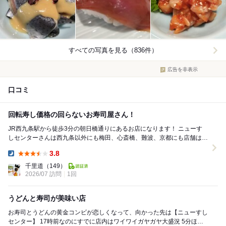
すべての写真を見る（836件）
広告を非表示
口コミ
回転寿し価格の回らないお寿司屋さん！
JR西九条駅から徒歩3分の朝日橋通りにあるお店になります！ ニューす
しセンターさんは西九条以外にも梅田、心斎橋、難波、京都にも店舗は御
座いますが、鳥貴族さんを展開されているト...
3.8
Dinner:
千里道
（149）
2026/07 訪問
1回
うどんと寿司が美味い店
お寿司とうどんの黄金コンビが恋しくなって、向かった先は【ニューすし
センター】 17時前なのにすでに店内はワイワイガヤガヤ大盛況 5分ほど