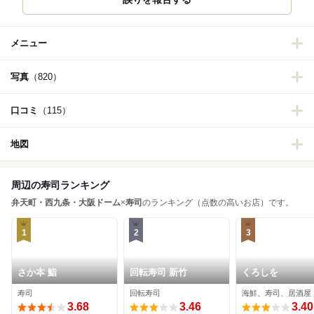
メニュー
写真
（820）
口コミ
（115）
地図
周辺の寿司ランキング
弁天町・西九条・大阪ドーム
×
寿司
のランキング（点数の高いお店）です。
1
2
3
さか本 鮨
回転寿司 新竹
くろしを
寿司
回転寿司
海鮮、寿司、居酒屋
3.68
3.46
3.40