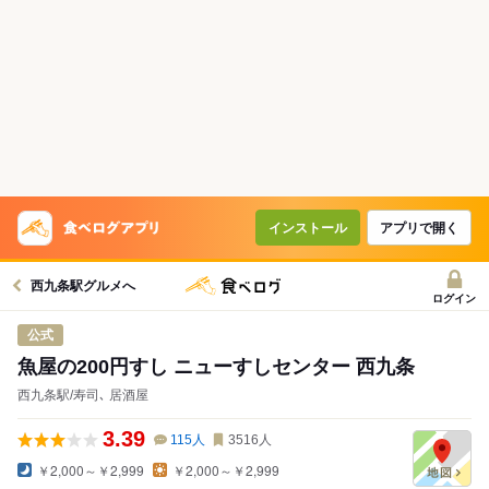
インストール
アプリで開く
西九条駅グルメへ
ログイン
公式
魚屋の200円すし ニューすしセンター 西九条
西九条駅/寿司､ 居酒屋
3.39
115
人
3516
人
￥2,000～￥2,999
￥2,000～￥2,999