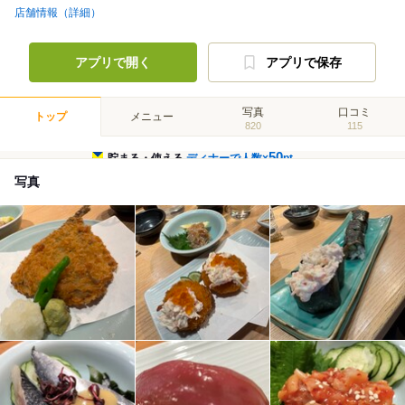
店舗情報（詳細）
アプリで開く
アプリで保存
写真
口コミ
トップ
メニュー
820
115
50
貯まる・使える
ディナーで人数×
pt
写真