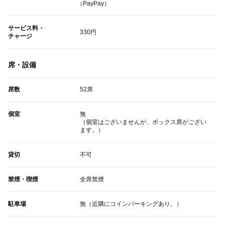
（PayPay）
サービス料・
330円
チャージ
席・設備
席数
52席
個室
無
（個室はございませんが、ボックス席がござい
ます。）
貸切
不可
禁煙・喫煙
全席禁煙
駐車場
無（近隣にコインパーキングあり。）