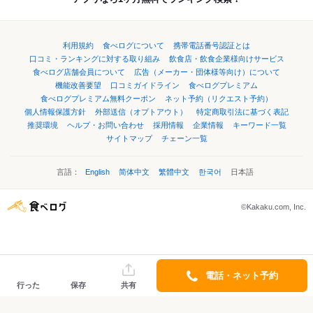
利用規約
食べログについて
携帯電話番号認証とは
口コミ・ランキングに対する取り組み
飲食店・飲食企業様向けサービス
食べログ店舗会員について
広告（メーカー・団体様等向け）について
機能改善要望
口コミガイドライン
食べログプレミアム
食べログプレミアム無料クーポン
ネット予約（リクエスト予約）
個人情報保護方針
外部送信（オプトアウト）
特定商取引法に基づく表記
推奨環境
ヘルプ・お問い合わせ
採用情報
企業情報
キーワード一覧
サイトマップ
チェーン一覧
言語：
English
简体中文
繁體中文
한국어
日本語
©Kakaku.com, Inc.
電話・ネット予約
行った
保存
共有