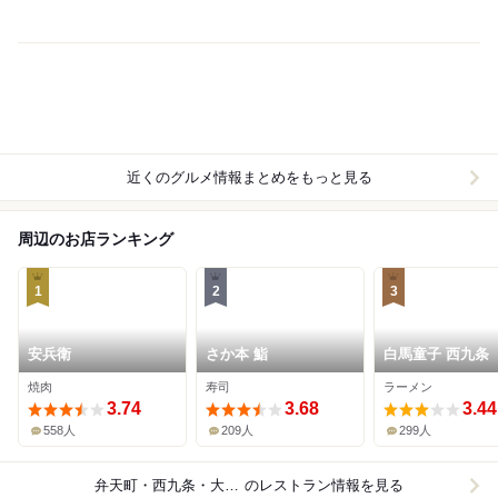
近くのグルメ情報まとめをもっと見る
周辺のお店ランキング
1
2
3
安兵衛
さか本 鮨
白馬童子 西九条
焼肉
寿司
ラーメン
3.74
3.68
3.44
558人
209人
299人
弁天町・西九条・大阪ドーム
のレストラン情報を見る