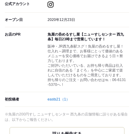
公式アカウント
オープン日
2020年12月23日
お店のPR
魚屋の呑めるすし屋【ニューすしセンター 西九
条】毎日23時まで営業しています！
阪神・JR西九条駅スグ！魚屋の呑めるすし屋！
仕入れ～調理まで、お客様にとって価値のある
メニューを安心価格でお届けできるよう日々努
力しております。
ご好評いただいている、お持ち帰り商品は仕入
れに自信のある「まぐろ」を中心にご家庭で楽
しんでいただけるものをご用意しております。
持ち帰りのご注文・お問い合わせは℡：06-6131
-5370へ！
初投稿者
easts21
（1）
※魚屋の200円すし ニューすしセンター 西九条の店舗情報に誤りがある場合
は、以下からご報告ください。
誤りを報告する