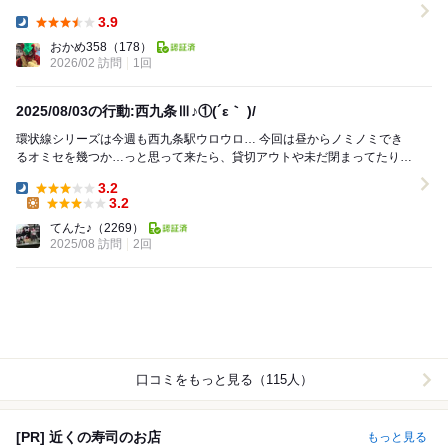
待ってカウンター席へ 先ずはハイボ...
3.9
Dinner:
おかめ358
（178）
2026/02 訪問
1回
2025/08/03の行動:西九条Ⅲ♪①(´ε｀ )/
環状線シリーズは今週も西九条駅ウロウロ… 今回は昼からノミノミでき
るオミセを幾つか…っと思って来たら、貸切アウトや未だ閉まってたり
の、まさかの空振り連発…(´ε｀ )ﾅﾊﾊ ...
3.2
Dinner:
3.2
Lunch:
てんた♪
（2269）
2025/08 訪問
2回
口コミをもっと見る（115人）
[PR] 近くの寿司のお店
もっと見る