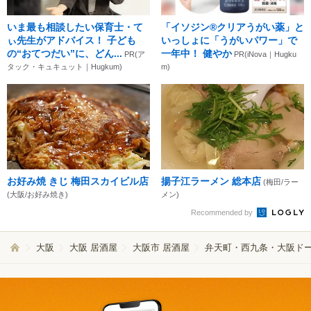
いま最も相談したい保育士・て
「イソジン®クリアうがい薬」と
ぃ先生がアドバイス！ 子ども
いっしょに「うがいパワー」で
の“おてつだい”に、どん...
一年中！ 健やか
PR(ア
PR(iNova｜Hugku
タック・キュキュット｜Hugkum)
m)
お好み焼 きじ 梅田スカイビル店
揚子江ラーメン 総本店
(梅田/ラー
(大阪/お好み焼き)
メン)
Recommended by
大阪
大阪 居酒屋
大阪市 居酒屋
弁天町・西九条・大阪ドー