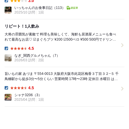
3.0
Dinner:
いっちゃんのお食事日記
（113）
2025/10 訪問
1回
リピート！1人飲み
大将の雰囲気が素敵で 料理も美味しくて、海鮮も居酒屋メニューも食べ
れて最高なお店♡ ☑︎まぐろブツ ¥200 ☑︎500ベロ ¥500 500円でドリンク
+小鉢2つ！！...
4.5
Dinner:
なぎ_関西グルメちゃん
（7）
2026/03 訪問
2回
旨いもの家 あづま 〒554-0013 大阪府大阪市此花区梅香３丁目３２−５ 千
鳥橋駅から徒歩3分〜5分くらい 営業時間 17時〜23時 定休日 水曜日 はじ
めて行く...
4.5
Dinner:
シャナ3206
（3）
2025/04 訪問
1回