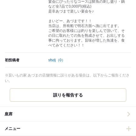
宴会にぴったりなコースは鮮魚の刺し盛り・鍋
など全7品で3,000円(税込)
是非あづまで楽しい宴会を♪
まいどー、あづまです！！
当店は、所有船で明石方面へ漁に出てます。
ご希望のお客様には釣りを楽しんで頂いて、そ
の日に取れたての魚を熟成させて、お出しする
事に拘っております。旨味が増した魚達を、食
べてみてください！！
初投稿者
sfsdj
（0）
※旨いもの家 あづまの店舗情報に誤りがある場合は、以下からご報告くださ
い。
誤りを報告する
座席
メニュー