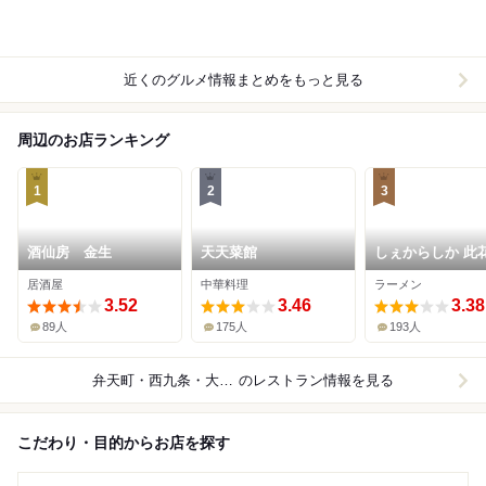
近くのグルメ情報まとめをもっと見る
周辺のお店ランキング
1
2
3
酒仙房 金生
天天菜館
しぇからしか 此
居酒屋
中華料理
ラーメン
3.52
3.46
3.38
89人
175人
193人
弁天町・西九条・大阪ドーム
のレストラン情報を見る
こだわり・目的からお店を探す