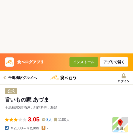
コースで使えるクーポン
戻る
クーポンを利用せず予約する
インストール
アプリで開く
千鳥橋駅グルメへ
ログイン
公式
旨いもの家 あづま
千鳥橋駅/居酒屋､ 創作料理､ 海鮮
3.05
8
人
1100
人
￥2,000～￥2,999
-