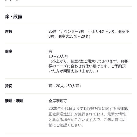
席・設備
席数
35席（カウンター8席、小上り4名～5名、個室小
8席、個室大15名～20名）
個室
有
10～20人可
（小上がり、個室2室ご用意しております。お客
様のニーズに合わせお使い頂けます。ご予約頂
いた方が間違えありません。）
貸切
可（20人～50人可）
禁煙・喫煙
全席喫煙可
2020年4月1日より受動喫煙対策に関する法律(改
正健康増進法）が施行されており、最新の情報
と異なる場合がございますので、ご来店前に店
舗にご確認ください。