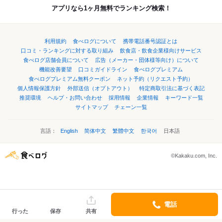
アプリなら1ヶ月無料でランキング検索！
利用規約
食べログについて
携帯電話番号認証とは
口コミ・ランキングに対する取り組み
飲食店・飲食企業様向けサービス
食べログ店舗会員について
広告（メーカー・団体様等向け）について
機能改善要望
口コミガイドライン
食べログプレミアム
食べログプレミアム無料クーポン
ネット予約（リクエスト予約）
個人情報保護方針
外部送信（オプトアウト）
特定商取引法に基づく表記
推奨環境
ヘルプ・お問い合わせ
採用情報
企業情報
キーワード一覧
サイトマップ
チェーン一覧
言語：
English
简体中文
繁體中文
한국어
日本語
©Kakaku.com, Inc.
電話
行った
保存
共有