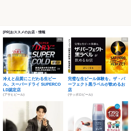
[PR]おススメのお店・情報
PR
PR
冷えと品質にこだわる生ビー
完璧な生ビール体験を。ザ・パ
ル。スーパードライ SUPERCO
ーフェクト黒ラベルが飲めるお
LD認定店
店
(アサヒビール)
(サッポロビール)