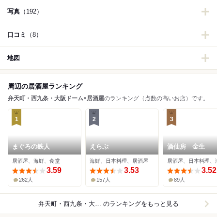
写真
（192）
口コミ
（8）
地図
周辺の居酒屋ランキング
弁天町・西九条・大阪ドーム
×
居酒屋
のランキング（点数の高いお店）です。
1
2
3
まぐろの鉄人
えらぶ
酒仙房 金生
居酒屋、海鮮、食堂
海鮮、日本料理、居酒屋
居酒屋、日本料理、
3.59
3.53
3.52
262人
157人
89人
弁天町・西九条・大阪ドーム×居酒屋
のランキングをもっと見る