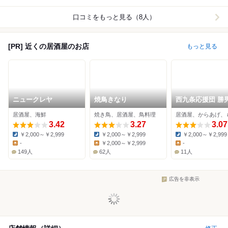
口コミをもっと見る（8人）
[PR] 近くの居酒屋のお店
もっと見る
ニュークレヤ
焼鳥きなり
西九条応援団 勝
居酒屋、海鮮
焼き鳥、居酒屋、鳥料理
居酒屋、からあげ、
3.42
3.27
3.07
￥2,000～￥2,999
￥2,000～￥2,999
￥2,000～￥2,999
Dinner:
Dinner:
Dinner:
-
￥2,000～￥2,999
-
Lunch:
Lunch:
Lunch:
149人
62人
11人
広告を非表示