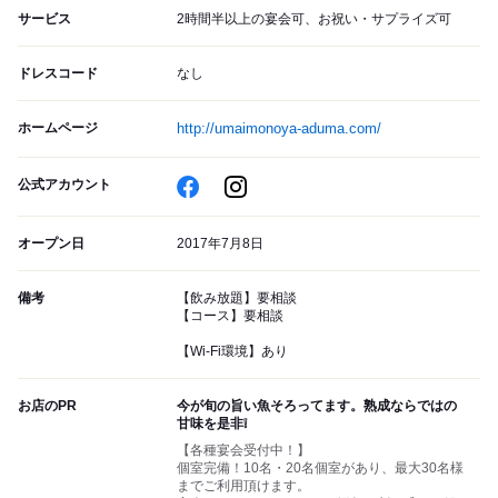
サービス
2時間半以上の宴会可、お祝い・サプライズ可
ドレスコード
なし
ホームページ
http://umaimonoya-aduma.com/
公式アカウント
オープン日
2017年7月8日
備考
【飲み放題】要相談
【コース】要相談
【Wi-Fi環境】あり
お店のPR
今が旬の旨い魚そろってます。熟成ならではの
甘味を是非❕
【各種宴会受付中！】
個室完備！10名・20名個室があり、最大30名様
までご利用頂けます。