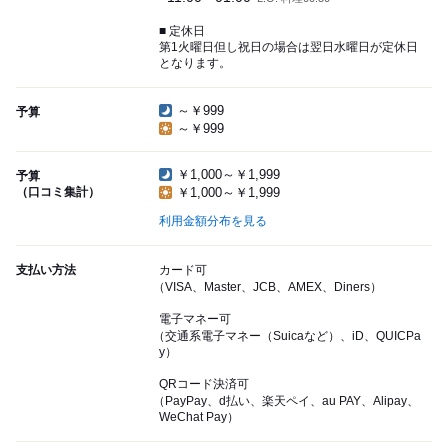
■ 定休日
第1火曜日但し祝日の場合は翌日水曜日が定休日
となります。
～￥999
予算
～￥999
￥1,000～￥1,999
予算
（口コミ集計）
￥1,000～￥1,999
利用金額分布を見る
支払い方法
カード可
（VISA、Master、JCB、AMEX、Diners）
電子マネー可
（交通系電子マネー（Suicaなど）、iD、QUICPa
y）
QRコード決済可
（PayPay、d払い、楽天ペイ、au PAY、Alipay、
WeChat Pay）