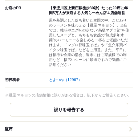
お店のPR
【東淀川区上新庄駅徒歩30秒】たった20席に年
間5万人が来店する人気らーめん店４店舗運営
黒を基調とした落ち着いた空間の中、こだわり
のラーメンを味わえる【麺屋 マルヨシ】。当店
では、雑味やエグ味の少ない“高級マグロ節”を使
用したスープと、もちもち食感の“熟成多加水
麺”のハーモニーを楽しめる一杯をご堪能いただ
けます。「マグロ節味玉そば」や「魚介系鶏パ
イタン味玉そば」などをご用意。また、平日に
は接待や企業の部会、週末にはご家族様での利
用など、幅広いシーンに最適ですので気軽にご
活用ください！
初投稿者
とよつね
（12967）
※麺屋 マルヨシの店舗情報に誤りがある場合は、以下からご報告ください。
誤りを報告する
座席