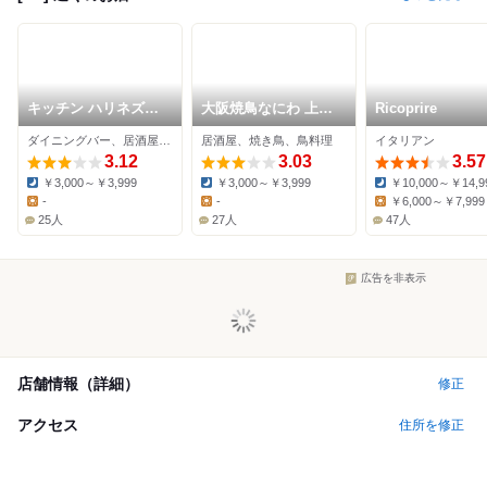
キッチン ハリネズミ
大阪焼鳥なにわ 上新
Ricoprire
上新庄店
庄店
ダイニングバー、居酒屋、バル
居酒屋、焼き鳥、鳥料理
イタリアン
3.12
3.03
3.57
￥3,000～￥3,999
￥3,000～￥3,999
￥10,000～￥14,9
Dinner:
Dinner:
Dinner:
-
-
￥6,000～￥7,999
Lunch:
Lunch:
Lunch:
25人
27人
47人
広告を非表示
店舗情報（詳細）
修正
アクセス
住所を修正