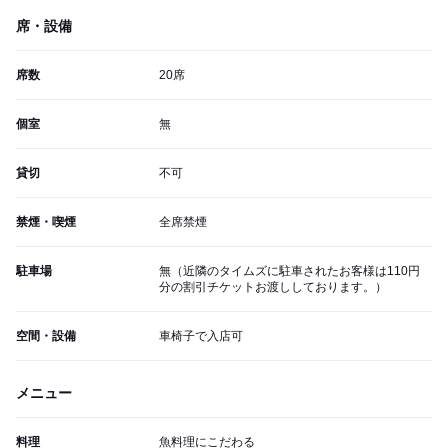
席・設備
席数
20席
個室
無
貸切
不可
禁煙・喫煙
全席禁煙
駐車場
無（近隣のタイムズに駐車されたお客様は110円
分の割引チケットお渡ししております。）
空間・設備
車椅子で入店可
メニュー
料理
魚料理にこだわる