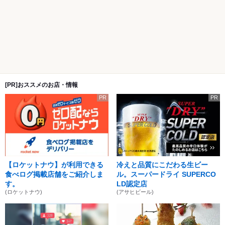
[PR]おススメのお店・情報
PR
PR
【ロケットナウ】が利用できる
冷えと品質にこだわる生ビー
食べログ掲載店舗をご紹介しま
ル。スーパードライ SUPERCO
す。
LD認定店
(ロケットナウ)
(アサヒビール)