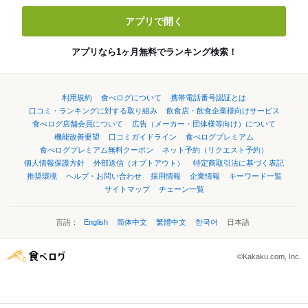
アプリで開く
アプリなら1ヶ月無料でランキング検索！
利用規約
食べログについて
携帯電話番号認証とは
口コミ・ランキングに対する取り組み
飲食店・飲食企業様向けサービス
食べログ店舗会員について
広告（メーカー・団体様等向け）について
機能改善要望
口コミガイドライン
食べログプレミアム
食べログプレミアム無料クーポン
ネット予約（リクエスト予約）
個人情報保護方針
外部送信（オプトアウト）
特定商取引法に基づく表記
推奨環境
ヘルプ・お問い合わせ
採用情報
企業情報
キーワード一覧
サイトマップ
チェーン一覧
言語：
English
简体中文
繁體中文
한국어
日本語
©Kakaku.com, Inc.