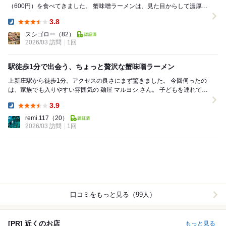
（600円）を食べてきました。 蟹味噌ラーメンは、見た目からして濃厚さ
が伝わるスープに、大きなチャーシ...
3.8
Dinner:
スシゴロー
（82）
2026/03 訪問
1回
駅徒歩1分で出会う、ちょっと贅沢な蟹味噌ラーメン
上新庄駅から徒歩1分。アクセスの良さにまず驚きました。 今回伺ったの
は、家族でも入りやすい雰囲気の 麺屋 マルヨシ さん。 子どもを連れての
外食は、席の広さや待ち...
3.9
Dinner:
remi.117
（20）
2026/03 訪問
1回
口コミをもっと見る（99人）
[PR] 近くのお店
もっと見る