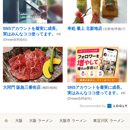
SNSアカウントを着実に成長。
串処 最上 北新地店
(北新地/串揚げ)
実はみんなココ使ってます。
PR
(Dreaw合同会社)
大同門 阪急三番街店
SNSアカウントを着実に成長。
(梅田/焼肉)
実はみんなココ使ってます。
PR
(Dreaw合同会社)
Recommended by
大阪
大阪 ラーメン
大阪市 ラーメン
東淀川区 ラーメン