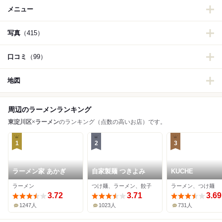
メニュー
写真
（415）
口コミ
（99）
地図
周辺のラーメンランキング
東淀川区
×
ラーメン
のランキング（点数の高いお店）です。
1
2
3
ラーメン家 あかぎ
自家製麺 つきよみ
KUCHE
ラーメン
つけ麺、ラーメン、餃子
ラーメン、つけ麺
3.72
3.71
3.69
1247人
1023人
731人