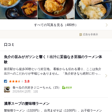
すべての写真を見る（480件）
広告を非表示
口コミ
魚介の旨みがガツンと響く！出汁に妥協なき至福のラーメン体
験
新庄駅から徒歩30秒という好立地。 看板からも伝わる通り、ここは魚介
出汁へのこだわりが半端じゃありません。 「魚介好きなら絶対に行って
ほしい」という評判を聞き、期待を胸に訪問し...
3.8
Dinner:
食べるの大好きジニーちゃん
（15）
2026/04 訪問
1回
濃厚スープの蟹味噌ラーメン
蟹味噌ラーメン（1320円）、台湾まぜそば（1100円）、お子様ラーメン