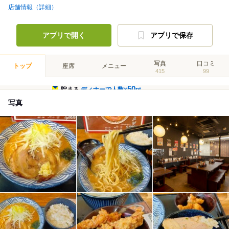
店舗情報（詳細）
アプリで開く
アプリで保存
写真
口コミ
トップ
座席
メニュー
415
99
50
貯まる
ディナーで人数×
pt
写真