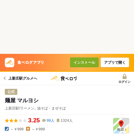
インストール
アプリで開く
上新庄駅グルメへ
ログイン
公式
麺屋 マルヨシ
上新庄駅/ラーメン､ 油そば・まぜそば
3.25
99
人
1324
人
～￥999
～￥999