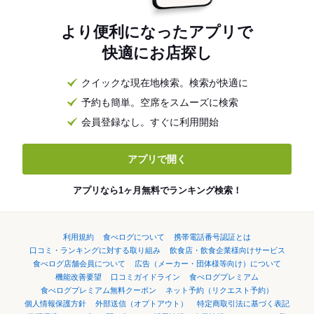
より便利になったアプリで
快適にお店探し
クイックな現在地検索。検索が快適に
予約も簡単。空席をスムーズに検索
会員登録なし。すぐに利用開始
アプリで開く
アプリなら1ヶ月無料でランキング検索！
利用規約
食べログについて
携帯電話番号認証とは
口コミ・ランキングに対する取り組み
飲食店・飲食企業様向けサービス
食べログ店舗会員について
広告（メーカー・団体様等向け）について
機能改善要望
口コミガイドライン
食べログプレミアム
食べログプレミアム無料クーポン
ネット予約（リクエスト予約）
個人情報保護方針
外部送信（オプトアウト）
特定商取引法に基づく表記