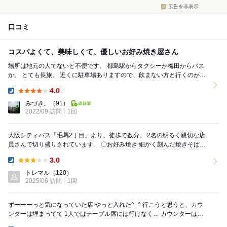
広告を非表示
口コミ
コスパよくて、美味しくて、優しいお好み焼き屋さん
場所は地元の人でないと不便です。 都島駅からタクシーか梅田からバス
か。 とても長旅。 近くに駐車場ありますので、飲まない方と行くのがベ
ストです。駐車場激安。 お好み焼き...
4.0
Dinner:
みづき。
（91）
2022/09 訪問
1回
大阪シティバス「毛馬2丁目」より、徒歩で数分。 2名の明るく親切な店
員さんで切り盛りされています。 〇お好み焼き 細かく刻んだ焼きそばが
入ってきました。生地はほんとう...
3.0
Dinner:
トレマル
（120）
2025/06 訪問
1回
ずーーーっと気になっていた店 やっと入れた^_^ 行こうと思うと、カウ
ンターは埋まってて 1人ではテーブル席には行けなく… カウンターはい
つも「常連さん」で占領されてる感じ...