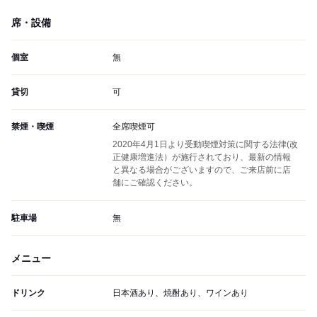
席・設備
個室
無
貸切
可
禁煙・喫煙
全席喫煙可
2020年4月1日より受動喫煙対策に関する法律(改
正健康増進法）が施行されており、最新の情報
と異なる場合がございますので、ご来店前に店
舗にご確認ください。
駐車場
無
メニュー
ドリンク
日本酒あり、焼酎あり、ワインあり