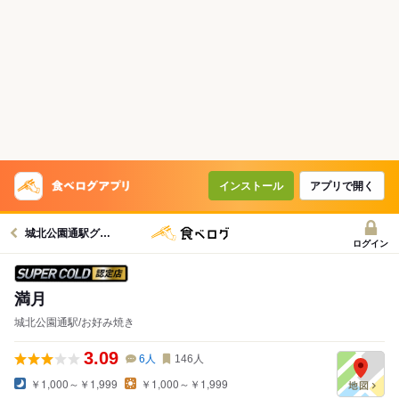
インストール
アプリで開く
城北公園通駅グルメへ
ログイン
スーパードライ SUPER COLD認定店
満月
城北公園通駅/お好み焼き
3.09
6
人
146
人
￥1,000～￥1,999
￥1,000～￥1,999