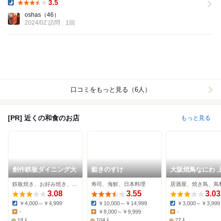
3.5
Dinner:
oshas
（46）
2024/02 訪問
1回
口コミをもっと見る（6人）
[PR] 近くの和食のお店
もっと見る
創作鉄板ダイニング大
鮨きのすけ
大阪焼鳥なにわ 
庄店
鉄板焼き、お好み焼き、居酒屋
寿司、海鮮、日本料理
居酒屋、焼き鳥、鳥
3.08
3.55
3.03
￥4,000～￥4,999
￥10,000～￥14,999
￥3,000～￥3,999
Dinner:
Dinner:
Dinner:
-
￥8,000～￥9,999
-
Lunch:
Lunch:
Lunch:
18人
104人
27人