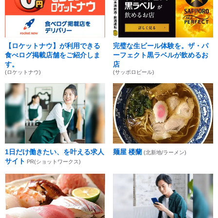
【ロケットナウ】が利用できる
完璧な生ビール体験を。ザ・パ
食べログ掲載店舗をご紹介しま
ーフェクト黒ラベルが飲めるお
す。
店
(ロケットナウ)
(サッポロビール)
1日だけ働きたい、を叶える求人
麺屋 楼蘭
(北新地/ラーメン)
サイト
PR(ショットワークス)