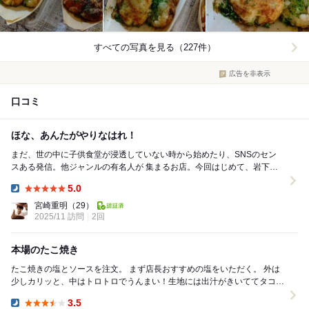
すべての写真を見る（227件）
広告を非表示
口コミ
ほな、あんたがやりなはれ！
まだ、世の中に子供食堂が浸透していない時から始めたり、SNSのセン
スある発信。他ジャンルの有名人が 集まるお店。今回はじめて、岩下の
新生姜焼きを食べました。 滅茶苦茶美味しかっ...
5.0
Dinner:
宮崎重明
（29）
2025/11 訪問
2回
本場のたこ焼き
たこ焼きの塩とソースを注文。 まず店長おすすめの塩をいただく。 外は
少しカリッと、中はトロトロでうんまい！生地には出汁がきいててタコの
味が濃い！ 塩マヨがさっぱりいける。 ...
3.5