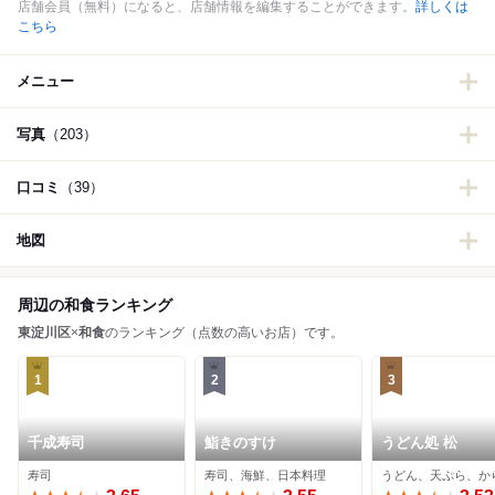
店舗会員（無料）になると、店舗情報を編集することができます。
詳しくは
こちら
メニュー
写真
（203）
口コミ
（39）
地図
周辺の和食ランキング
東淀川区
×
和食
のランキング（点数の高いお店）です。
1
2
3
千成寿司
鮨きのすけ
うどん処 松
寿司
寿司、海鮮、日本料理
うどん、天ぷら、か