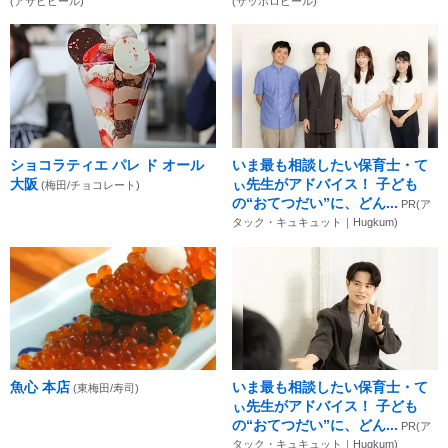
(アサヒビール)
(サッポロビール)
ショコラティエ パレ ド オール
いま最も相談したい保育士・て
大阪
ぃ先生がアドバイス！ 子ども
(梅田/チョコレート)
の“おてつだい”に、どん...
PR(ア
タック・キュキュット｜Hugkum)
魚心 本店
いま最も相談したい保育士・て
(東梅田/寿司)
ぃ先生がアドバイス！ 子ども
の“おてつだい”に、どん...
PR(ア
タック・キュキュット｜Hugkum)