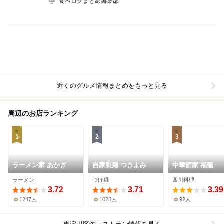
食べログまとめ編集部
近くのグルメ情報まとめをもっと見る
周辺のお店ランキング
1
2
3
ラーメン家 あかぎ
自家製麺 つきよみ
中華酒家 福籠
ラーメン
つけ麺
四川料理
3.72
3.71
3.39
1247人
1023人
92人