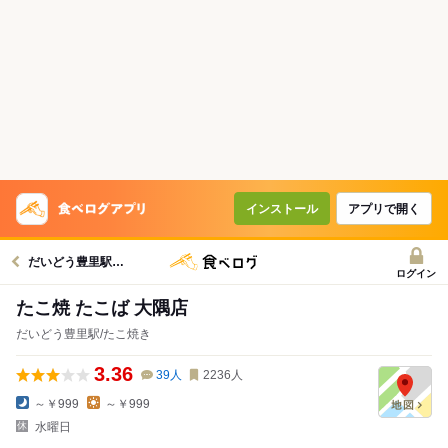
インストール
アプリで開く
だいどう豊里駅グルメへ
ログイン
たこ焼 たこば 大隅店
だいどう豊里駅/たこ焼き
3.36
39
人
2236
人
～￥999
～￥999
水曜日