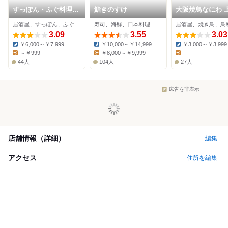
すっぽん・ふぐ料理
鮨きのすけ
大阪焼鳥なにわ 
寿司割烹 得月
庄店
居酒屋、すっぽん、ふぐ
寿司、海鮮、日本料理
居酒屋、焼き鳥、鳥
3.09
3.55
3.03
￥6,000～￥7,999
￥10,000～￥14,999
￥3,000～￥3,999
Dinner:
Dinner:
Dinner:
～￥999
￥8,000～￥9,999
-
Lunch:
Lunch:
Lunch:
44人
104人
27人
広告を非表示
店舗情報（詳細）
編集
アクセス
住所を編集