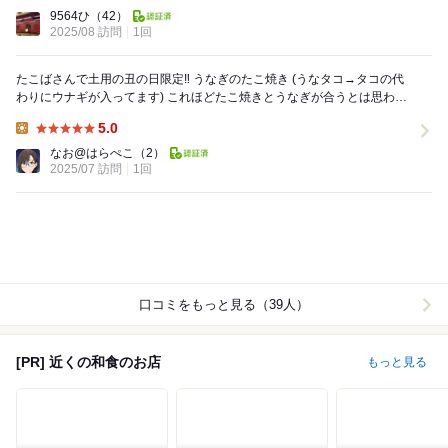
Dinner:
9564ひ
（42）
2025/08 訪問
1回
たこばさんで土用の丑の日限定‼️ うなぎのたこ焼き (うなタコ→タコの代
わりにウナギが入ってます) これほどたこ焼きとうなぎが合うとは思わな
かった目からウナギの絶品！ 大阪...
5.0
Lunch:
なお@はらぺこ
（2）
2025/07 訪問
1回
口コミをもっと見る（39人）
[PR] 近くの和食のお店
もっと見る