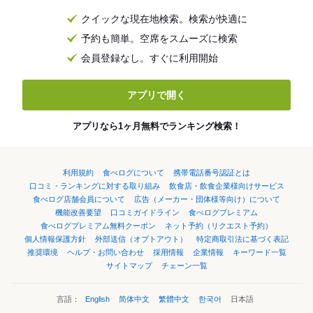
クイックな現在地検索。検索が快適に
予約も簡単。空席をスムーズに検索
会員登録なし。すぐに利用開始
アプリで開く
アプリなら1ヶ月無料でランキング検索！
利用規約
食べログについて
携帯電話番号認証とは
口コミ・ランキングに対する取り組み
飲食店・飲食企業様向けサービス
食べログ店舗会員について
広告（メーカー・団体様等向け）について
機能改善要望
口コミガイドライン
食べログプレミアム
食べログプレミアム無料クーポン
ネット予約（リクエスト予約）
個人情報保護方針
外部送信（オプトアウト）
特定商取引法に基づく表記
推奨環境
ヘルプ・お問い合わせ
採用情報
企業情報
キーワード一覧
サイトマップ
チェーン一覧
言語：
English
简体中文
繁體中文
한국어
日本語