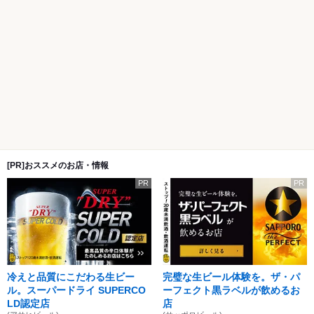
[PR]おススメのお店・情報
PR
PR
冷えと品質にこだわる生ビー
完璧な生ビール体験を。ザ・パ
ル。スーパードライ SUPERCO
ーフェクト黒ラベルが飲めるお
LD認定店
店