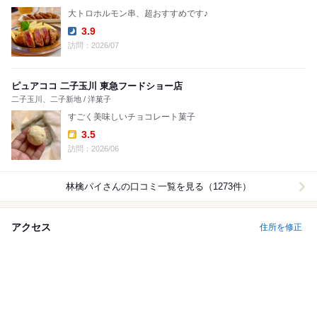
大トロホルモン串、超おすすめです♪
3.9
Dinner:
訪問：2026/07
ピュアココ 二子玉川 東急フードショー店
二子玉川、二子新地 / 洋菓子
すごく美味しいチョコレート菓子
3.5
Takeout:
訪問：2026/06
林檎パイ
さんの口コミ一覧を見る（1273件）
アクセス
住所を修正