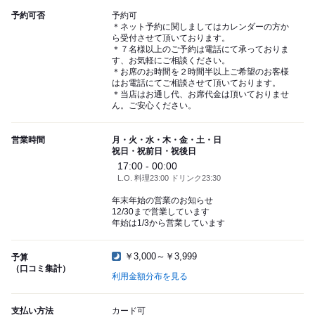
予約可否
予約可
＊ネット予約に関しましてはカレンダーの方か
ら受付させて頂いております。
＊７名様以上のご予約は電話にて承っておりま
す、お気軽にご相談ください。
＊お席のお時間を２時間半以上ご希望のお客様
はお電話にてご相談させて頂いております。
＊当店はお通し代、お席代金は頂いておりませ
ん。ご安心ください。
営業時間
月・火・水・木・金・土・日
祝日・祝前日・祝後日
17:00 - 00:00
L.O. 料理23:00 ドリンク23:30
年末年始の営業のお知らせ
12/30まで営業しています
年始は1/3から営業しています
￥3,000～￥3,999
予算
（口コミ集計）
利用金額分布を見る
支払い方法
カード可