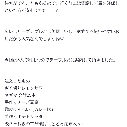
待ちがでることもあるので、行く前には電話して席を確保し
といた方が安心です(^_−)−☆
広いしリーズナブルだし美味しいし、家族でも使いやすいお
店だから人気なんでしょうね♡
今回は5人で利用なのでテーブル席に案内して頂きました。
注文したもの
ざく切りレモンサワー
ネギマ 合計15本
手作りチーズ豆腐
鶏皮せんべい（カレー味）
手作りポテトサラダ
淡路玉ねぎの甘酢漬け（ととろ昆布入り）