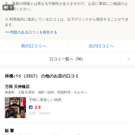
す。最新の情報とは異なる可能性がありますので、お店に事前にご確認の上
9
ご利用ください。
※ 利用規約に違反している口コミは、以下のリンクから報告することができ
ます。
>> 問題のある口コミを報告する
前の口コミへ
次の口コミへ
口コミ一覧へ（56）
林檎パイ（1517） の他のお店の口コミ
万両 天神橋店
南森町、大阪天満宮、扇町 / 焼肉、韓国料理、ホルモン
手軽に美味しい焼肉
3.9
Dinner:
訪問：2026/07
鮨 響