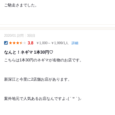
ご馳走さまでした。
2020/01 訪問
3回目
13
3.8
￥1,000～￥1,999/1人
詳細
Dinner
なんと！ネギマ 1本30円♡
こちらは1本30円のネギマが名物のお店です。
新深江と今里に2店舗お店があります。
案外地元で人気あるお店なんですよ⸜( ´ ꒳ ` )⸝