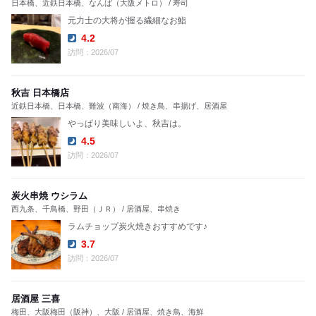
日本橋、近鉄日本橋、なんば（大阪メトロ） / 寿司
元力士の大将が握る繊細なお鮨
4.2
Dinner:
訪問：2026/07
秋吉 日本橋店
近鉄日本橋、日本橋、難波（南海） / 焼き鳥、串揚げ、居酒屋
やっぱり美味しいよ、秋吉は。
4.5
Dinner:
訪問：2026/07
炭火串焼 ウシラム
西九条、千鳥橋、野田（ＪＲ） / 居酒屋、串焼き
ラムチョップ炭火焼きおすすめです♪
3.7
Dinner:
訪問：2026/07
居酒屋 三喜
梅田、大阪梅田（阪神）、大阪 / 居酒屋、焼き鳥、海鮮