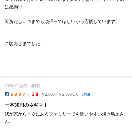
は感動♡
近所だしいつまでも頑張ってほしいから応援しています♡
ご馳走さまでした。
2020/12 訪問
4回目
17
3.8
￥2,000～￥2,999/1人
詳細
Dinner
一本30円のネギマ！
我が家からすぐにあるファミリーでも使いやすい焼き鳥屋さ
ん。