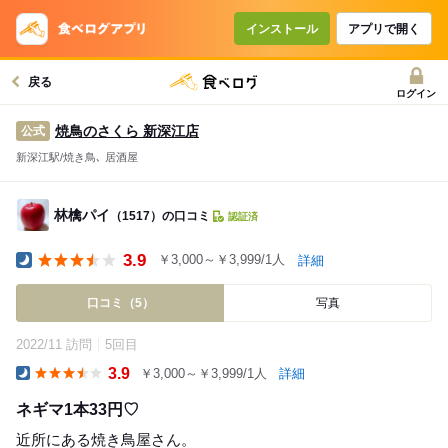
インストール
アプリで開く
戻る
ログイン
焼鳥のさくら 新深江店
公式
新深江駅/焼き鳥､ 居酒屋
林檎パイ
（1517）の口コミ
認証済
3.9
￥3,000～￥3,999/1人
詳細
Dinner
口コミ（5）
写真
2022/11 訪問
5回目
3.9
￥3,000～￥3,999/1人
詳細
Dinner
ネギマ1本33円♡
近所にある焼き鳥屋さん。