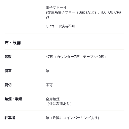
電子マネー可
（交通系電子マネー（Suicaなど）、iD、QUICPa
y）
QRコード決済不可
席・設備
席数
47席（カウンター7席 テーブル40席）
個室
無
貸切
不可
禁煙・喫煙
全席禁煙
（外に灰皿あり）
駐車場
無（近隣にコインパーキングあり）